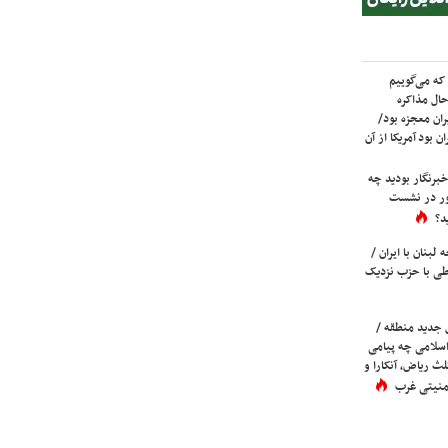
که می‌گوییم
حال مذاکره
ران معجزه بود/
ن بود آمریکا از آن
برنگار بودید چه
ور در نشست
د؟
لبنان با ایران /
ی با حزب نزدیک
 جدید منطقه /
اسلامی چه پیامی
لث ریاض، آنکارا و
 امنیتی غرب