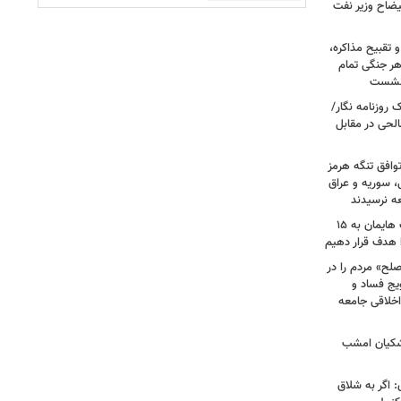
یضاح وزیر نفت
تقبیح مذاکره،
هر جنگی تمام
 نشست
روزنامه نگار/
حی در مقابل
وافق تنگه هرمز
ی، سوریه و عراق
عه نرسیدند
امام‌ جمعه اهواز: با افزایش برد موشک هایمان به ۱۵
ا هدف قرار دهیم
لح» مردم را در
یج فساد و
اخلاقی جامعه
شکیان امشب
: اگر به شلاق