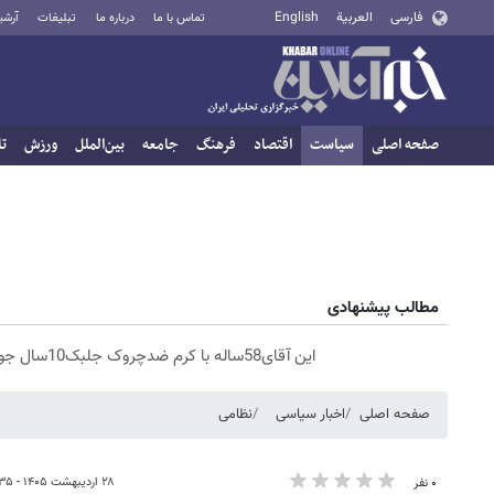
فارسی
العربية
English
تماس با ما
درباره ما
تبلیغات
آرشی
صفحه اصلی
سیاست
اقتصاد
فرهنگ
جامعه
بین‌الملل
ورزش
تا
مطالب پیشنهادی
این آقای58ساله با کرم ضدچروک جلبک10سال جوان شد(سفارش با تخفیف)
صفحه اصلی
اخبار سیاسی
نظامی
۲۸ اردیبهشت ۱۴۰۵ - ۱۵:۳۵
۰ نفر