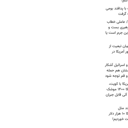
کنم!
ا پدافند بومی
ت گرفت
/ عاملی خطاب
رهبری بست و
 این جرم است یا
بان تبعیت از
 آمریکا در
 اسرائیل آشکار
انشان هم حمله
 و قم توجه شود
کا با کویت،
عراق و افغانستان و جنگ رمضان/ آمریکا ۱۴۰۰ موشک
آتی قابل جبران
ند مثل
منافقین‌اند/ آدم بی‌عقلی می‌گوید آمریکا ۱۰ هزار دلار
ت خوردیم!