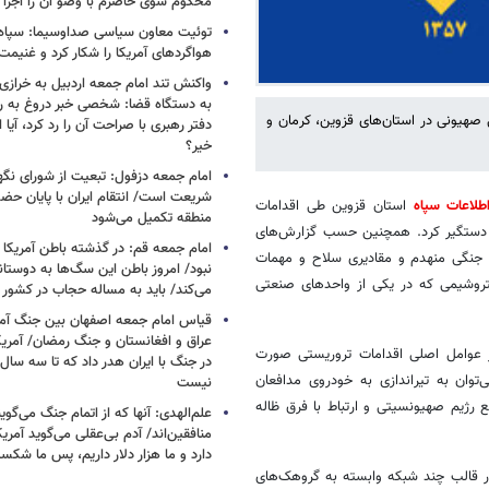
محکوم شوی حاضرم با وضو آن را اجرا 
توئیت معاون سیاسی صداوسیما: سپاه ب
هواگردهای آمریکا را شکار کرد و غنیم
واکنش تند امام جمعه اردبیل به خرازی
به دستگاه قضا: شخصی خبر دروغ به 
 صهیونی در استان‌های قزوین، کرمان و
دفتر رهبری با صراحت آن را رد کرد، آیا
خیر؟
امام جمعه دزفول: تبعیت از شورای نگه
شریعت است/ انتقام ایران با پایان حضور
طلاعات سپاه
استان قزوین طی اقدامات
منطقه تکمیل می‌شود
 دستگیر کرد. همچنین حسب گزارش‌های
امام جمعه قم: در گذشته باطن آمریکا و
ی جنگی منهدم و مقادیری سلاح و مهمات
نبود/ امروز باطن این سگ‌ها به دوست
طی اقدام دیگری ۱۴۰۰ تن مواد اولیه پتروشیمی که در یکی از واحدهای صنعتی
می‌کند/ باید به مساله حجاب در کشور
قیاس امام جمعه اصفهان بین جنگ آمری
 سپاه استان کرمان طی سلسله عملیات‌های ضربتی ۸ تن از عوامل اصلی اقدامات تروریستی صورت
در جنگ با ایران هدر داد که تا سه سال 
توان به تیراندازی به خودروی مدافعان
نیست
 رژیم صهیونسیتی و ارتباط با فرق ظاله
علم‌الهدی: آنها که از اتمام جنگ می‌گوی
دارد و ما هزار دلار داریم، پس ما شکس
ه استان چهارمحال و بختیاری در اقدامات خود ۲۲ عنصر در قالب چند شبکه وابسته به گروهک‌های