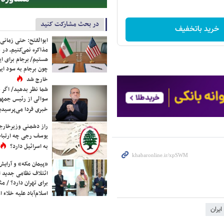
در بحث مشارکت کنید
خرید باتخفیف
ابوالفتح: حتی زمانی 
مذاکره نمی‌کنیم، در 
هستیم/ برجام برای ای
چون برجام به سود ایرا
خارج شد
شما نظر بدهید/ اگر خ
سوالی از رئیس جمه
خبری فردا می‌پرسیدی
راز دشمنی وزیرخارجه 
یوسف رجی چه ارتباط
به اسرائیل دارد؟
«پیمان مکه» و آرایش
ائتلاف نظامی جدید 
برای تهران دارد؟ / مث
اسلام‌آباد علیه خلاء
ایران