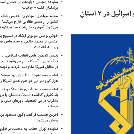
نماینده مجلس دوازدهم از احتمال است
پزشکیان گفت + جزئیات
شناسایی و دستگیری عناصر وابسته به آمریکا و اسرائیل در ۳ استان
محمد مهاجری: مهاجری: تقدیس جنگ و 
کشور را از مسیر عقلانی خارج می‌کند/ 
می‌شود؛ آخرش باید پشت میز مذاکره
خوش و بش دو وزیر ارشاد در تشییع یک 
عکسی از محمد خاتمی و سیدعباس صال
روزنامه اطلاعات
رئیس انجمن علمی انقلاب اسلامی: با ت
جنگ ایران و آمریکا تمام نمی‌شود/ لیب
در مقابل آمریکا مقاومت نکردند و توس
هزار کیلومتر می خواهیم عمق آمریکا ر
امام جمعه پاوه: فضای «نه جنگ و نه ص
بلاتکلیفی گذاشته است/ دشمنان با ترو
منکرات در پی تضعیف باورهای دینی و 
هستند
آخرین قسمت از گفت‌وگوی مسعود پز
پخش می‌شود
نماینده تهران خطاب به محمدباقر خرازی