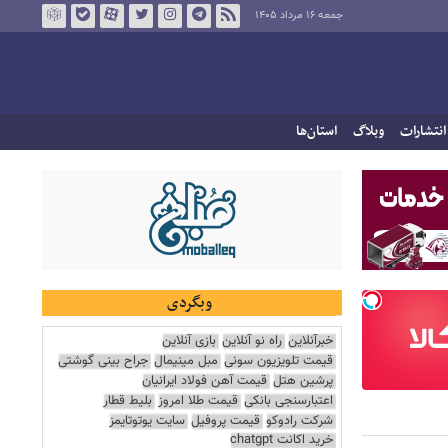
جمعه ۱۶ مرداد ۱۴۰۵
انتشارات
وبلاگ
استان‌ها
وبگردی
خبرآنلاین
راه نو آنلاین
بازی آنلاین
قیمت تلویزیون سونی
مبل مینیمال
جراح بینی گوشتی
پرشین هتل
قیمت آهن فولاد ایرانیان
اعتبارسنجی بانکی
قیمت طلا امروز
بلیط قطار
شرکت رادوکو
قیمت پروفیل
سایت یوتوتایمز
خرید اکانت chatgpt