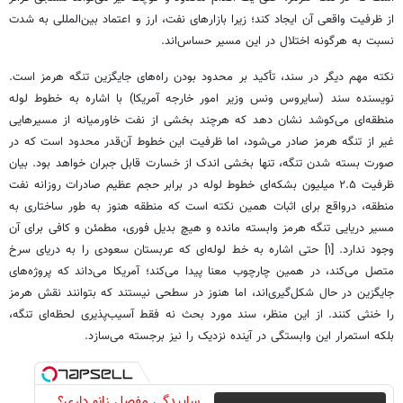
از ظرفیت واقعی آن ایجاد کند؛ زیرا بازارهای نفت، ارز و اعتماد بین‌المللی به شدت
نسبت به هرگونه اختلال در این مسیر حساس‌اند.
نکته مهم دیگر در سند، تأکید بر محدود بودن راه‌های جایگزین تنگه هرمز است.
نویسنده سند (سایروس ونس وزیر امور خارجه آمریکا) با اشاره به خطوط لوله
منطقه‌ای می‌کوشد نشان دهد که هرچند بخشی از نفت خاورمیانه از مسیرهایی
غیر از تنگه هرمز صادر می‌شود، اما ظرفیت این خطوط آن‌قدر محدود است که در
صورت بسته شدن تنگه، تنها بخشی اندک از خسارت قابل جبران خواهد بود. بیان
ظرفیت ۲.۵ میلیون بشکه‌ای خطوط لوله در برابر حجم عظیم صادرات روزانه نفت
منطقه، درواقع برای اثبات همین نکته است که منطقه هنوز به ‌طور ساختاری به
مسیر دریایی تنگه هرمز وابسته مانده و هیچ بدیل فوری، مطمئن و کافی برای آن
وجود ندارد. [۱] حتی اشاره به خط لوله‌ای که عربستان سعودی را به دریای سرخ
متصل می‌کند، در همین چارچوب معنا پیدا می‌کند؛ آمریکا می‌داند که پروژه‌های
جایگزین در حال شکل‌گیری‌اند، اما هنوز در سطحی نیستند که بتوانند نقش هرمز
را خنثی کنند. از این منظر، سند مورد بحث نه فقط آسیب‌پذیری لحظه‌ای تنگه،
بلکه استمرار این وابستگی در آینده نزدیک را نیز برجسته می‌سازد.
ساییدگی مفصل زانو داری؟