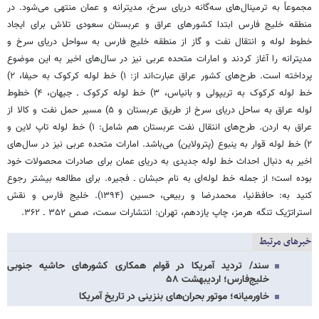
مجموعاً به ترمینال‌های سه‌گانه دریای سرخ، مدیترانه و عمان منتهی می‌شود. در
منطقه خلیج فارس ابتدا کشورهای عراق و عربستان سعودی تلاش برای ایجاد
خطوط لوله و انتقال نفت و گاز از منطقه خلیج فارس به سواحل دریای سرخ و
مدیترانه را آغاز کردند و امارات متحده عربی نیز در سال‌های اخیر به این موضوع
پرداخته است. طرح‌های کشور عراق عبارت‌اند از: ۱) خط لوله کرکوک به حیفا، ۲)
خط لوله کرکوک به تریپولی و بانیاس، ۳) خط لوله کرکوک ـ جیهان، ۴) خطوط
لوله عراق به ساحل دریای سرخ از طریق عربستان و ۵) مسیر حمل نفت و کالا از
عراق به اردن. طرح‌های انتقال نفت عربستان هم شامل: ۱) خط لوله تاپ لاین و
۲) خط لوله قوار به ینبوع (پترولاین) می‌باشد. امارات متحده عربی نیز در سال‌های
اخیر به دنبال احداث خط لوله جدیدی به دریای عمان برای صادرات محصولات خود
بوده است؛ از جمله خط لوله‌ای به نام حبشان ـ فجیره. برای مطالعه بیشتر رجوع
کنید به: حافظ‌نیا، محمدرضا و ربیعی، حسین (۱۳۹۴). خلیج فارس و نقش
استراتژیک تنگه هرمز، چاپ یازدهم، تهران: انتشارات سمت، صص ۳۵۲ ـ ۳۶۲.
خبرهای مرتبط
سند/ تردید آمریکا در قوام همکاری کشورهای حاشیه جنوبی
خلیج‌فارس؛ اردیبهشت ۵۸
خاورمیانه؛ موتور بحران‌های بنزینی در تاریخ آمریکا