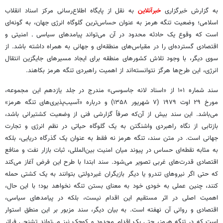
به گزارش خبرگزاری
خبرآنلاین
به نقل از پایگاه اطلاع‌رسانی مرکز اسناد انقلاب
اسلامی؛ وضعیت تنگه هرمز به‌ عنوان حساس‌ترین گلوگاه انرژی جهان، به گونه‌ای
است که وقوع یک حادثه محدود در آن می‌تواند پیامدهای سیاسی ـ امنیتی و
اقتصادی گسترده‌ای را در مقیاس‌های منطقه‌ای و جهانی به همراه داشته باشد. از
سوی دیگر، با وجود تلاش کشورهای منطقه برای ایجاد مسیرهای جایگزین انتقال
انرژی، این طرح‌ها هرگز نتوانسته‌اند از اهمیت راهبردی تنگه هرمز بکاهند.
سند شماره ۱۰۱ از «اسناد لانه جاسوسی» مندرج در جلد یازدهم این مجموعه،
مورخ ۲۹ اوت ۱۹۷۹ (۷ شهریور ۱۳۵۸) و درباره «آسیب‌پذیری‌های تنگه هرمز»
می‌باشد. این سند بیش از آن‌که صرفاً گزارشی فنی از وضعیت کشتیرانی باشد،
بازتابی از نگاه راهبردی واشنگتن به یک گلوگاه حیاتی در نظم انرژی و تجارت
جهانی است. در متن سند، تنگه هرمز نه فقط به‌ عنوان یک گذرگاه دریایی، بلکه
به مثابه نقطه‌ای حساس در پیوند میان امنیت بین‌المللی، ثبات بازار نفت و منافع
اقتصادی قدرت‌های غربی تصویر می‌شود. سند ابتدا با طرح این فرض آغاز می‌کند
که حتی اگر نیروهای تندرو یا دیگر بازیگران غیردولتی بتوانند به یک کشتی حمله
کنند، چنین عملی به خودی خود به معنای بستن تنگه نخواهد بود؛ با این حال،
اهمیت اصلی در اثر مستقیم این اقدام نیست، بلکه در پیامدهای سیاسی،
اقتصادی و روانی آن نهفته است. به بیان دیگر، سند مزبور بر این منطق استوار
است که در تنگه هرمز، حتی یک اقدام محدود و کوچک نیز می‌تواند تشنجی فراتر