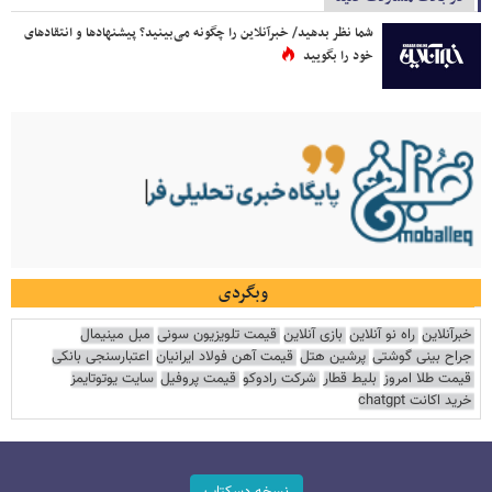
شما نظر بدهید/ خبرآنلاین را چگونه می‌بینید؟ پیشنهادها و انتقادهای
خود را بگویید
وبگردی
خبرآنلاین
راه نو آنلاین
بازی آنلاین
قیمت تلویزیون سونی
مبل مینیمال
جراح بینی گوشتی
پرشین هتل
قیمت آهن فولاد ایرانیان
اعتبارسنجی بانکی
قیمت طلا امروز
بلیط قطار
شرکت رادوکو
قیمت پروفیل
سایت یوتوتایمز
خرید اکانت chatgpt
نسخه دسکتاپ