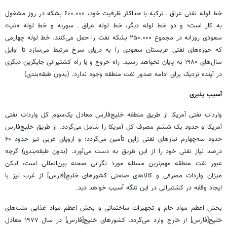
خط لوله نفتی عراق ـ ترکیه با حداکثر ظرفیت خود، ۶۰۰.۰۰۰ بشکه در روز مشغول
به کار است؛ و دو خط لوله دیگر، خط لوله عراق ـ سوریه و خط لوله «تپ»
سعودی روزانه در مجموع ۲۵۰.۰۰۰ بشکه نفت را حمل می‌کنند. خط لوله چهارمی
که حوزه‌های نفتی عربستان سعودی را به دریای سرخ مرتبط می‌سازد تا اوایل
سال‌های ۱۹۸۰ به پایان نخواهد رسید. راه خروج و یا راه کشتیرانی جایگزین دیگری
در آینده نزدیک برای ادامه صدور نفت منطقه وجود ندارد. (بدون طبقه‌بندی)
آسیب پذیری
واردات نفتی آمریکا از طریق منطقه خلیج‌فارس معادل یک‌سوم کل واردات نفتی
آمریکا و حدود یک ششم مصرف کل آمریکا را شامل می‌گردد. از طریق خلیج‌فارس
حدود سه‌چهارم نیازهای نفتی ژاپن تأمین می‌گردد؛ و اروپای غربی نیز حدود ۶۰
درصد نیاز نفتی خود را از این طریق به دست می‌آورد. (بدون طبقه‌بندی) گرچه
عبور نفت منطقه مهم‌ترین مسئله مورد نگرانی صحنه بین‌المللی است، لیکن
میزان واردات مصرفی و کالاهای صنعتی کشورهای خلیج‌[فارس] از غرب نیز با
ایجاد وقفه در کشتیرانی در این تنگه آسیب خواهد دید.
بخش اعظم مواد خام و تجهیزات ساختمانی و بخش اعظم مواد غذایی ملت‌های
خلیج[فارس] از خارج وارد می‌گردد. کشورهای خلیج[فارس] در سال ۱۹۷۷ معادل