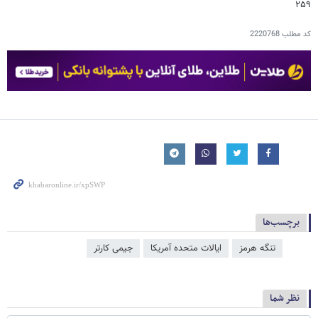
۲۵۹
کد مطلب
2220768
برچسب‌ها
تنگه هرمز
ایالات متحده آمریکا
جیمی کارتر
نظر شما