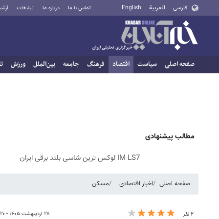
فارسی
العربية
English
تماس با ما
درباره ما
تبلیغات
آرشی
صفحه اصلی
سیاست
اقتصاد
فرهنگ
جامعه
بین‌الملل
ورزش
تا
مطالب پیشنهادی
IM LS7 لوکس ترین شاسی بلند برقی ایران
صفحه اصلی
اخبار اقتصادی
مسکن
۲۸ اردیبهشت ۱۴۰۵ - ۲۱:۲۰
۲ نفر