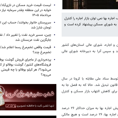
خوابه در این منطقه چقدر سرمایه نیاز 
مردادماه ۱۴۰۵
جاره بها نمی توان بازار اجاره را کنترل
ان به شورای مسکن پیشنهاد کرده است و
تومان شارژ شد
چین، مسیر خرید نفت را تغییر داد / ن
جایگزین نفت عربستان شد
 و اجاره، شورای عالی استان‌های کشور
قیمت واقعی تخم‌مرغ رسما اعلام شد/ 
 و سپس آنرا به دبیرخانه شورای عالی
تخم‌مرغ چند؟
پرده‌برداری از ماجرای فروش گوشت بوفا
فروشگاه‌های کشور/ گوشت بوفالو از کج
می‌شود؟/ هر کیلو بوفالو با چه قیمتی
می‌رود؟
وسط ستاد ملی مقابله با کرونا در سال
قانون تبدیل شد. حالا که به فصل جا به
تا برای کاهش التهاب بازار مسکن و کنترل
با قانون جدیدی که در سال ۱۴۰۴ تصویب شد، به موجب آن مالکان حق افزایش اجاره بها به میزان حداکثر ۲۶ درصد
نسبت به قرارداد اجاره قبلی را ندارند. در واقع طبق این قانون، سقف افزایش اجاره بها، ۲۶ درصد است و هیچ مالکی