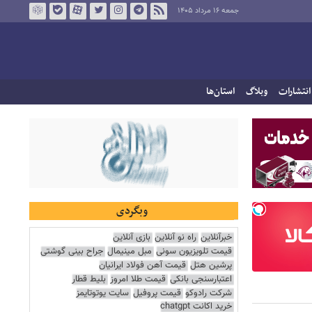
جمعه ۱۶ مرداد ۱۴۰۵
انتشارات
وبلاگ
استان‌ها
وبگردی
خبرآنلاین
راه نو آنلاین
بازی آنلاین
قیمت تلویزیون سونی
مبل مینیمال
جراح بینی گوشتی
پرشین هتل
قیمت آهن فولاد ایرانیان
اعتبارسنجی بانکی
قیمت طلا امروز
بلیط قطار
شرکت رادوکو
قیمت پروفیل
سایت یوتوتایمز
خرید اکانت chatgpt