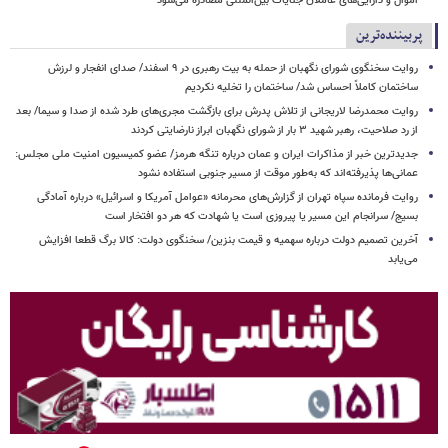
اموال و دارایی‌های عاملان جنایات بین‌المللی مصادره می‌شود
پربیننده‌ترین
روایت سخنگوی شورای نگهبان از حمله به بیت رهبری در ۹ اسفند/ صدای انفجار و لرزش
ساختمان کاملاً احساس شد/ ساختمان را تخلیه نکردیم
روایت محمدرضا لاریجانی از تلاش پدرش برای بازگشت مجری‌های طرد شده از صدا و سیما/ بعد
از رد صلاحیت، رهبر شهید ۳ بار از شورای نگهبان ابراز نارضایتی کردند
جدیدترین خبر از مذاکرات ایران و عمان درباره تنگه هرمز/ عضو کمیسیون امنیت ملی مجلس:
عمانی‌ها پذیرفته‌اند که به‌طور موقت از مسیر جنوبی استفاده نشود
روایت فرمانده سپاه تهران از گزارش‌های محرمانه «عوامل آمریکا و اسرائیل» درباره آمادگی
بسیج/ سرانجام این مسیر یا پیروزی است یا شهادت که هر دو افتخار است
آخرین تصمیم دولت درباره سهمیه و قیمت بنزین/ سخنگوی دولت: کالا برگ قطعا افزایش
می‌یابد