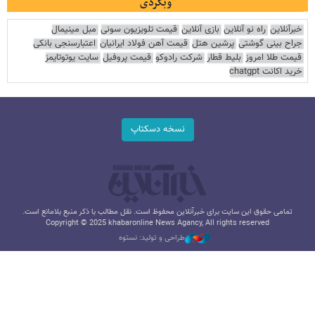
وبگردی
خبرآنلاین
راه نو آنلاین
بازی آنلاین
قیمت تلویزیون سونی
مبل مینیمال
جراح بینی گوشتی
پرشین هتل
قیمت آهن فولاد ایرانیان
اعتبارسنجی بانکی
قیمت طلا امروز
بلیط قطار
شرکت رادوکو
قیمت پروفیل
سایت یوتوتایمز
خرید اکانت chatgpt
نسخه دسکتاپ
تمامی حقوق این سایت برای خبرآنلاین محفوظ است. نقل مطالب با ذکر منبع بلامانع است.
Copyright © 2025 khabaronline News Agancy, All rights reserved
طراحی و تولید: نستوه