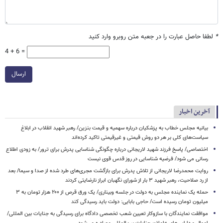
*
لطفا حاصل عبارت را در جعبه متن روبرو وارد کنید
4 + 6 =
ارسال
آخرین اخبار
بیانیه مجلس خطاب به پزشکیان درباره سهمیه و قیمت بنزین/ رهبر شهید انقلاب در ابلاغ
سیاست‌های کلی بر هر دو روش قیمتی و غیرقیمتی تاکید کرده‌اند
اختصاصی/ پاسخ فرزند شهید لاریجانی درباره چگونگی شناسایی پدرش برای ترور/ به زودی اطلاع
رسانی می شود/ فرضیه شناسایی در روز قدس قوی نیست
روایت محمدرضا لاریجانی از تلاش پدرش برای بازگشت مجری‌های طرد شده از صدا و سیما/ بعد
از رد صلاحیت، رهبر شهید ۳ بار از شورای نگهبان ابراز نارضایتی کردند
حمله یک نماینده مجلس به دولت در جلسه وبیناری/ یک ورق قرص از ۲۰۰ هزار تومان به ۳
میلیون تومان رسیده است/ حاجی بابایی: دولت باید رسیدگی کند
موافقت نمایندگان با سازوکار تعیین شعب تخصصی دادگاه برای رسیدگی به جنایات بین المللی/