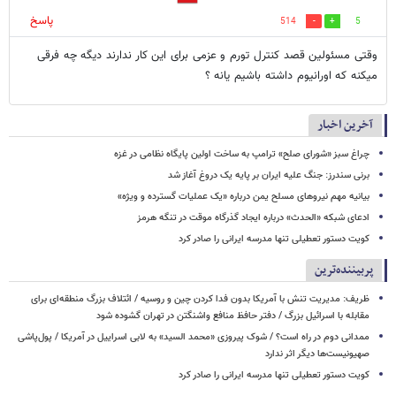
پاسخ
514
5
وقتی مسئولین قصد کنترل تورم و عزمی برای این کار ندارند دیگه چه فرقی
میکنه که اورانیوم داشته باشیم یانه ؟
آخرین اخبار
چراغ سبز «شورای صلح» ترامپ به ساخت اولین پایگاه نظامی در غزه
برنی سندرز: جنگ علیه ایران بر پایه یک دروغ آغاز شد
بیانیه مهم نیروهای مسلح یمن درباره «یک عملیات گسترده و ویژه»
ادعای شبکه «الحدث» درباره ایجاد گذرگاه موقت در تنگه هرمز
کویت دستور تعطیلی تنها مدرسه ایرانی را صادر کرد
پربیننده‌ترین
ظریف: مدیریت تنش با آمریکا بدون فدا کردن چین و روسیه / ائتلاف بزرگ منطقه‌ای برای
مقابله با اسرائیل بزرگ / دفتر حافظ منافع واشنگتن در تهران گشوده شود
ممدانی دوم در راه است؟ / شوک پیروزی «محمد السید» به لابی اسراییل در آمریکا / پول‌پاشی
صهیونیست‌ها دیگر اثر ندارد
کویت دستور تعطیلی تنها مدرسه ایرانی را صادر کرد