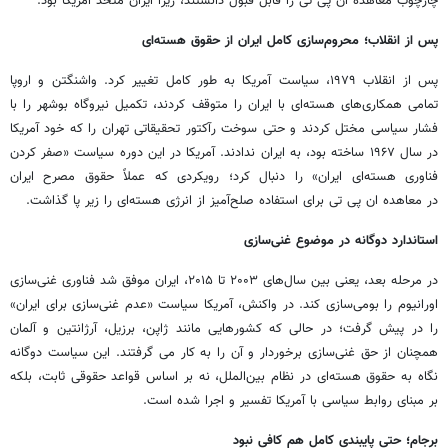
چارچوب معاهده ان پی تی را قابل قبول دانستند، زیرا ایران متحد آمریکا بود.
پس از انقلاب؛ محروم‌سازی کامل ایران از حقوق هسته‌ای
پس از انقلاب ۱۹۷۹، سیاست آمریکا به طور کامل تغییر کرد. واشنگتن و اروپا
تمامی همکاری‌های هسته‌ای با ایران را متوقف کردند، تکمیل نیروگاه بوشهر را با
فشار سیاسی مختل کردند و حتی سوخت رآکتور تحقیقاتی تهران را که خود آمریکا
در سال ۱۹۶۷ ساخته بود، به ایران ندادند. آمریکا در این دوره سیاست «صفر کردن
فناوری هسته‌ای ایران» را دنبال کرد؛ رویکردی که عملاً حقوق مصرح ایران
در معاهده ان پی تی برای استفاده صلح‌آمیز از انرژی هسته‌ای را زیر پا گذاشت.
استاندارد دوگانه در موضوع غنی‌سازی
در مرحله بعد، یعنی بین سال‌های ۲۰۰۳ تا ۲۰۱۵، ایران موفق شد فناوری غنی‌سازی
اورانیوم را بومی‌سازی کند. در واکنش، آمریکا سیاست «عدم غنی‌سازی برای ایران»
را در پیش گرفت؛ در حالی که کشورهایی مانند ژاپن، برزیل، آرژانتین و آلمان
همچنان از حق غنی‌سازی برخوردار و آن را به کار می گرفتند. این سیاست دوگانه
نگاه به حقوق هسته‌ای در نظام بین‌الملل، نه بر اساس قواعد حقوقی ثابت، بلکه
بر مبنای روابط سیاسی با آمریکا تفسیر و اجرا شده است.
برجام؛ حتی پایبندی کامل هم کافی نبود