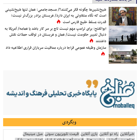
شیخ‌نشین‌ها چگونه فکر می‌کنند؟/ مسجدجامعی: عمان تنها شیخ‌نشینی
است که نگاه متفاوتی به ایران دارد/ عربستان برادر بزرگ‌تر نیست؛
قدرت مسلط خلیج فارس است
ابوالفتح: برای ترامپ مهم نیست تاج بر سر کار باشد یا عمامه/ آمریکا به
دنبال تغییر حکومت نیست/ عمان و عربستان در توقف حملات نقش
داشتند
سازمان وظیفه عمومی فراجا درباره معافیت سربازان فراری اطلاعیه داد
وبگردی
خبرآنلاین
راه نو آنلاین
بازی آنلاین
قیمت تلویزیون سونی
مبل مینیمال