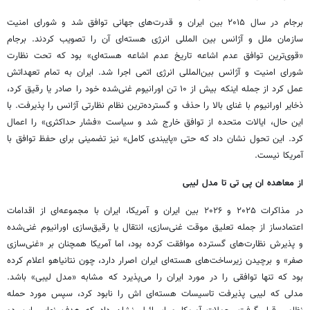
برجام در سال ۲۰۱۵ بین ایران و قدرت‌های جهانی توافق شد و شورای امنیت
سازمان ملل و آژانس بین المللی انرژی هسته‌ای آن را تصویب کردند. برجام
«قوی‌ترین توافق عدم اشاعه تاریخ عدم اشاعه هسته‌ای» بود که تحت نظارت
شورای امنیت و آژانس بین‌المللی انرژی اتمی اجرا شد. ایران به تمام تعهداتش
عمل کرد از جمله اینکه بیش از ۱۰ تن اورانیوم غنی‌شده خود را صادر یا رقیق کرد،
ذخایر اورانیوم با غنای بالا را حذف و گسترده‌ترین نظام نظارتی آژانس را پذیرفت. با
این حال، ایالات متحده از توافق خارج شد و سیاست «فشار حداکثری» را اعمال
کرد. این تحول نشان داد که حتی «پایبندی کامل» نیز تضمینی برای حفظ توافق با
آمریکا نیست.
از معاهده ان پی تی تا مدل لیبی
در مذاکرات ۲۰۲۵ و ۲۰۲۶ بین ایران و آمریکا، ایران با مجموعه‌ای از اقدامات
اعتمادساز از جمله تعلیق موقت غنی‌سازی، انتقال یا رقیق‌سازی اورانیوم غنی‌شده
و پذیرش نظارت‌های گسترده موافقت کرده بود، اما آمریکا همچنان بر «غنی‌سازی
صفر» و برچیدن زیرساخت‌های هسته‌ای ایران اصرار دارد، چون نتانیاهو اعلام کرده
بود که تنها توافقی را در مورد ایران را می‌پذیرد که مشابه «مدل لیبی» باشد.
مدلی که لیبی پذیرفت تاسیسات هسته‌ای اش را نابود کرد، سپس مورد حمله