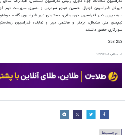
فدراسیون سه‌گانه، جواد داوری رئیس فدراسیون بسکتبال، عبدالرضا شادی 
دبیرکل فدراسیون فوتبال، حسین عبدی سرمربی و نصیری سرپرست تیم فوتب
سیف پوری دبیر فدراسیون دوومیدانی، جمشیدی دبیر فدراسیون گلف، خوشنوی
تیم‌های ملی هندبال، ایزدفر و هاشمی دبیر و نماینده فدراسیون ژیمناستی
سوارکاری حضور داشتند.
253 258
کد مطلب
2220823
برچسب‌ها