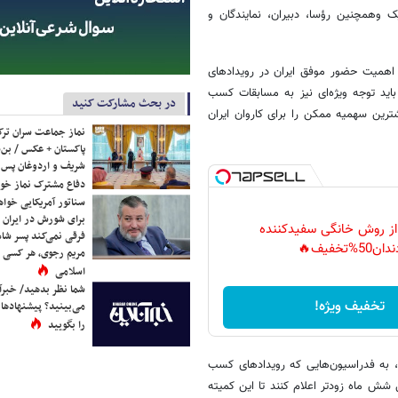
 وهمچنین رؤسا، دبیران، نمایندگان و
 اهمیت حضور موفق ایران در رویدادهای
اید توجه ویژه‌ای نیز به مسابقات کسب
در بحث مشارکت کنید
رین سهمیه ممکن را برای کاروان ایران
نماز جماعت سران ترک
پاکستان + عکس / بن‌س
شریف و اردوغان پس ا
دفاع مشترک نماز خوا
سناتور آمریکایی خواه
برای شورش در ایران 
 از روش خانگی سفیدکننده
فرقی نمی‌کند پسر شاه 
دان50%تخفیف🔥
مریم رجوی، هر کسی 
اسلامی
شما نظر بدهید/ خبرآن
تخفیف ویژه!
می‌بینید؟ پیشنهادها 
را بگویید
، به فدراسیون‌هایی که رویدادهای کسب
ل شش ماه زودتر اعلام کنند تا این کمیته