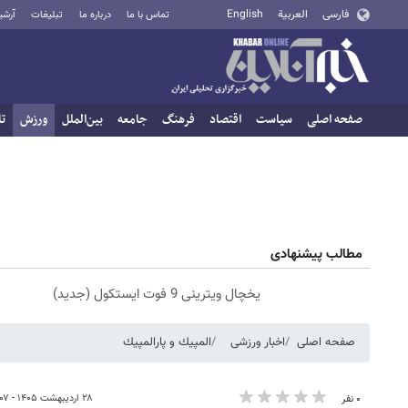
فارسی
العربية
English
تماس با ما
درباره ما
تبلیغات
آرشی
صفحه اصلی
سیاست
اقتصاد
فرهنگ
جامعه
بین‌الملل
ورزش
تا
مطالب پیشنهادی
یخچال ویترینی 9 فوت ایستکول (جدید)
صفحه اصلی
اخبار ورزشی
المپيك و پارالمپيك
۲۸ اردیبهشت ۱۴۰۵ - ۱۶:۰۷
۰ نفر