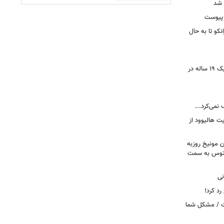
 شد
 پیوست
نکو تا به حال
رونمایی از خرید جدید پرسپولیس؛ هافبک ۱۹ ساله در
 نمی‌کرد...
ت هالیوود از
رن مونیخ روزبه
وونتوس به سمت
نی
د کرد!
ست / مشکل شما