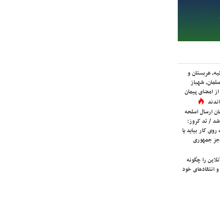
یه، عربستان و
لمان، شهباز
ز امضای پیمان
ندند
ان ارسال اسلحه
شد / تد کروز:
روی کار بیاید یا
جز جمهوری
لاین را چگونه
و انتقادهای خود