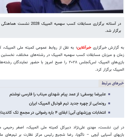
در آستانه برگزاری مسابقات کسب سه
برگزار شد.
به گزارش خبرگزاری
خبرآنلاین
؛ به نقل از روابط عمومی کمیته ملی المپیک
زمان و میزبان مسابقات کسب سهمیه المپیک در رشته‌های مختلف، نخستین ن
بازی‌های المپیک لس‌آنجلس ۲۰۲۸ را صبح امروز با حضور ن
المپیک برگزار کرد.
خبرهای مرتبط
علیرضا یوسفی: از عمد پیام شهدای میناب را فارسی نوشتم
رونمایی از چهره جدید تیم فوتبال المپیک ایران
انتخابات ورزشهای آبی| ابقای ۴ باره رضوانی در مجمع تک کاندیدایی!
در این نشست، مهدی علی‌نژاد دبیرکل کمیته ملی المپیک، اصغر رحیمی 
بازیهای آسیایی آیچی – ناگویا، رضا شجیع رئیس مرکز نظارت بر تیم‌های ملی