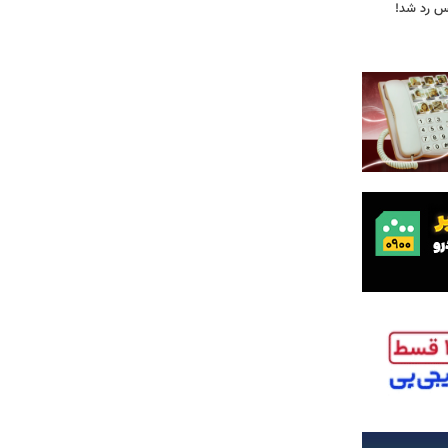
یس رد شد!