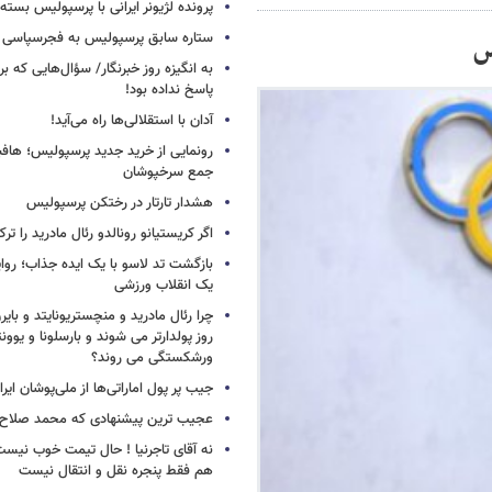
پرونده لژیونر ایرانی با پرسپولیس بسته
ستاره سابق پرسپولیس به فجرسپاسی
س
به انگیزه روز خبرنگار/ سؤال‌هایی که برا
پاسخ نداده بود!
آدان با استقلالی‌ها راه می‌آید!
جمع سرخپوشان
هشدار تارتار در رختکن پرسپولیس
اگر کریستیانو رونالدو رئال مادرید را ترک
بازگشت تد لاسو با یک ایده جذاب؛ روای
یک انقلاب ورزشی
چرا رئال مادرید و منچستریونایتد و بای
روز پولدارتر می شوند و بارسلونا و ی
ورشکستگی می روند؟
جیب پر پول اماراتی‌ها از ملی‌پوشان ایرا
عجیب ترین پیشنهادی که محمد صلاح ر
نه آقای تاجرنیا ! حال تیمت خوب نی
هم فقط پنجره نقل و انتقال نیست