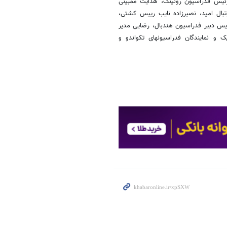
رئیس فدراسیون روئینگ، هدایت ممبینی
ال امید، نصیرزاده نایب رییس کشتی،
س دبیر فدراسیون هندبال، رضایی مدیر
ک و نمایندگان فدراسیونهای تکواندو و