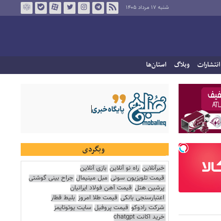
شنبه ۱۷ مرداد ۱۴۰۵
انتشارات
وبلاگ
استان‌ها
وبگردی
خبرآنلاین
راه نو آنلاین
بازی آنلاین
قیمت تلویزیون سونی
مبل مینیمال
جراح بینی گوشتی
پرشین هتل
قیمت آهن فولاد ایرانیان
اعتبارسنجی بانکی
قیمت طلا امروز
بلیط قطار
شرکت رادوکو
قیمت پروفیل
سایت یوتوتایمز
خرید اکانت chatgpt