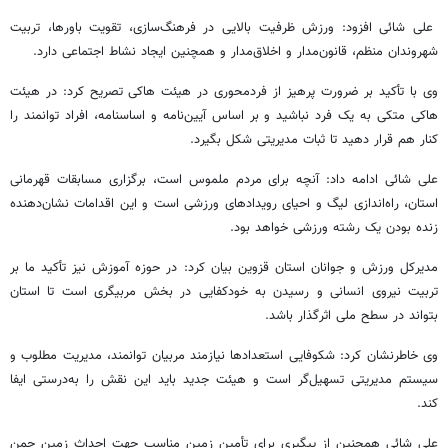
علی شائی افزود: ورزش ظرفیت بالایی در فرهنگ‌سازی، تقویت باورها، تربیت
شهروندان منظم، قانون‌مدار و اخلاق‌مدار و همچنین ایجاد نشاط اجتماعی دارد.
وی با تأکید بر ضرورت پرهیز از فردمحوری در هیئت هاکی تصریح کرد: در هیئت
هاکی متکی به یک فرد نباشید و بر اساس آیین‌نامه و اساسنامه، افراد توانمند را
کنار هم قرار دهید تا ثبات مدیریتی شکل بگیرد.
علی شائی ادامه داد: آنچه برای مردم ملموس است، برگزاری مسابقات قهرمانی
استان، راه‌اندازی لیگ و احیای رویدادهای ورزشی است و این اقدامات نشان‌دهنده
زنده بودن یک رشته ورزشی خواهد بود.
مدیرکل ورزش و جوانان استان قزوین بیان کرد: در حوزه آموزش نیز تأکید ما بر
تربیت نیروی انسانی و رسیدن به خودکفایی در بخش مربیگری است تا استان
بتواند در سطح ملی اثرگذار باشد.
وی خاطرنشان کرد: شکوفایی استعدادها نیازمند مربیان توانمند، مدیریت مطلوب و
سیستم مدیریتی تسهیل‌گر است و هیئت جدید باید این نقش را به‌درستی ایفا
کند.
علی شائی همچنین از پیگیری برای تأمین زمین مناسب جهت احداث زمین چمن