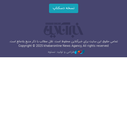
نسخه دسکتاپ
تمامی حقوق این سایت برای خبرآنلاین محفوظ است. نقل مطالب با ذکر منبع بلامانع است.
Copyright © 2025 khabaronline News Agancy, All rights reserved
طراحی و تولید: نستوه