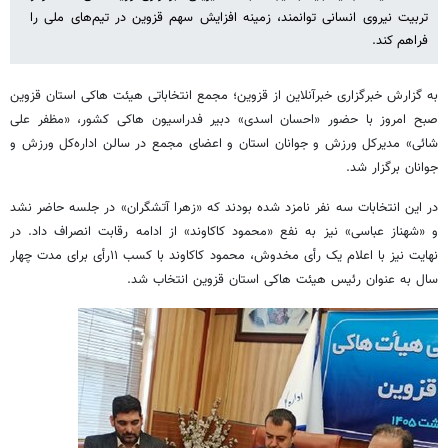
تربیت نیروی انسانی توانمند، زمینه افزایش سهم قزوین در تیم‌های ملی را
فراهم کند.
به گزارش خبرگزاری خبرآنلاین از قزوین؛ مجمع انتخاباتی هیئت هاکی استان قزوین
صبح امروز با حضور «احسان اسدی» دبیر فدراسیون هاکی کشور، «مظفر علی
شائی» مدیرکل ورزش و جوانان استان و اعضای مجمع در سالن اداره‌کل ورزش و
جوانان برگزار شد.
در این انتخابات سه نفر نامزد شده بودند که «زهرا آتشگران» در جلسه حاضر نشد
و «شهناز عباسی» نیز به نفع «محمود کاکاوند» از ادامه رقابت انصراف داد. در
نهایت نیز با اعلام یک رأی مخدوش، محمود کاکاوند با کسب ۱۱رأی برای مدت چهار
سال به عنوان رئیس هیئت هاکی استان قزوین انتخاب شد.