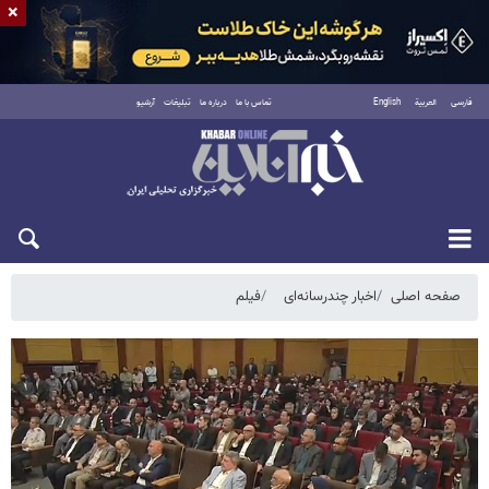
×
فارسی
العربية
English
تماس با ما
درباره ما
تبلیغات
آرشیو
یکشنبه ۱۸ مرداد ۱۴۰۵
صفحه اصلی
اخبار چندرسانه‌ای
فیلم