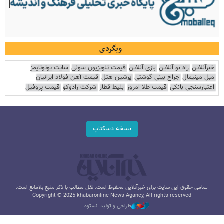
وبگردی
خبرآنلاین
راه نو آنلاین
بازی آنلاین
قیمت تلویزیون سونی
سایت یوتوتایمز
مبل مینیمال
جراح بینی گوشتی
پرشین هتل
قیمت آهن فولاد ایرانیان
اعتبارسنجی بانکی
قیمت طلا امروز
بلیط قطار
شرکت رادوکو
قیمت پروفیل
نسخه دسکتاپ
تمامی حقوق این سایت برای خبرآنلاین محفوظ است. نقل مطالب با ذکر منبع بلامانع است.
Copyright © 2025 khabaronline News Agancy, All rights reserved
طراحی و تولید: نستوه