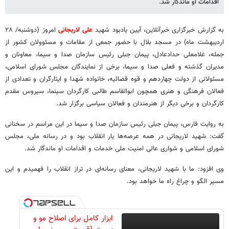
اقدامات او ماندگار شد.
به گزارش خبرگزاری خبرآنلاین، آیین یادبود شهید
علی لاریجانی
امروز (دوشنبه/ ۲۸
اردیبهشت ماه) در مسجد بلال با حضور جمعی از مقامات و مسئوولان کشور از
جمله، غلامعلی حدادعادل، پیمان جبلی رئیس سازمان صدا و سیما، معاونان و
مدیران گذشته و فعلی صدا و سیما، برخی از نمایندگان مجلس شورای اسلامی،
مسئولانی از دولت چهاردهم و قوه قضائیه، خانواده شهدا و ایثارگران و تعدادی از
فعالان فرهنگی و هنری همچون ابوالقاسم طالبی کارگردان سینما، سیروس مقدم
کارگردان و برخی دیگر از هنرمندان و فعالان سیاسی برگزار شد.
به روایت فارس، پیمان جبلی رئیس سازمان صدا و سیما در این مراسم در سخنانی
گفت: شهید لاریجانی در همه عرصه‌ها یار انقلاب بود و در رسانه ملی، مجلس
شورای اسلامی و شواری عالی امنیت ملی خدمات و اقدامات او ماندگار شد.
وی افزود: ما با شهید لاریجانی، معنای رسانه‌ای در تراز انقلاب را فهمیدم و این‌
مسیر الگو و چراغ راه ما خواهد بود.
ابزار کامل برای اصلاح مو و