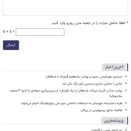
*
لطفا حاصل عبارت را در جعبه متن روبرو وارد کنید
6 + 5 =
ارسال
آخرین اخبار
دستمزد باورنکردنی جنپو در یونان؛ یک‌هفتم قرارداد با استقلال!
عکس | مجتبی جباری سرمربی تیم لیگ یکی شد
روایت جذاب گزینه نیمکت استقلال از ترک فوتبال؛ از سرمربیگری حرفه‌ای تا اداره ۳ شعبه
مک‌دونالد!
نفرات شایسته خوزستان به مسابقات انتخابی تیم ملی پاورلیفتینگ اعزام می‌شوند
هافبک سابق پرسپولیس در پیکان
پربیننده‌ترین
پدر لیونل مسی درگذشت