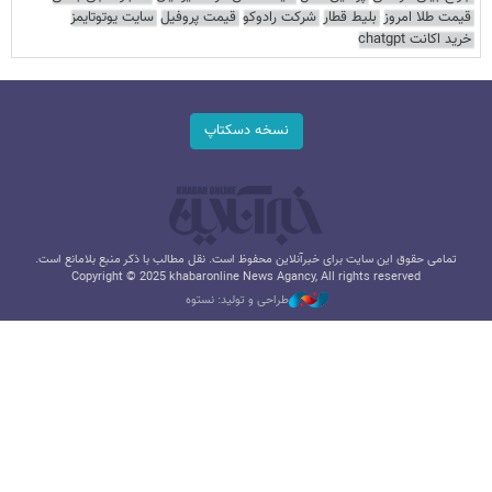
قیمت طلا امروز
بلیط قطار
شرکت رادوکو
قیمت پروفیل
سایت یوتوتایمز
خرید اکانت chatgpt
نسخه دسکتاپ
تمامی حقوق این سایت برای خبرآنلاین محفوظ است. نقل مطالب با ذکر منبع بلامانع است.
Copyright © 2025 khabaronline News Agancy, All rights reserved
طراحی و تولید: نستوه