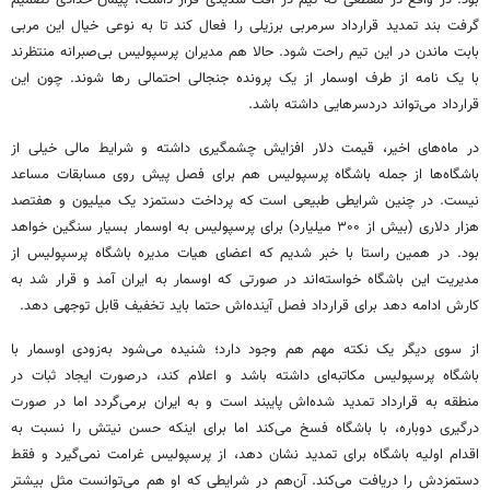
بود. در واقع در مقطعی که تیم در افت شدیدی قرار داشت، پیمان حدادی تصمیم
گرفت بند تمدید قرارداد سرمربی برزیلی را فعال کند تا به نوعی خیال این مربی
بابت ماندن در این تیم راحت شود. حالا هم مدیران پرسپولیس بی‌صبرانه منتظرند
با یک نامه از طرف اوسمار از یک پرونده جنجالی احتمالی رها شوند. چون این
قرارداد می‌تواند دردسرهایی داشته باشد.
در ماه‌های اخیر، قیمت دلار افزایش چشمگیری داشته و شرایط مالی خیلی از
باشگاه‌ها از جمله باشگاه پرسپولیس هم برای فصل پیش روی مسابقات مساعد
نیست. در چنین شرایطی طبیعی است که پرداخت دستمزد یک میلیون و هفتصد
هزار دلاری (بیش از ۳۰۰ میلیارد) برای پرسپولیس به اوسمار بسیار سنگین خواهد
بود. در همین راستا با خبر شدیم که اعضای هیات مدیره باشگاه پرسپولیس از
مدیریت این باشگاه خواسته‌اند در صورتی که اوسمار به ایران آمد و قرار شد به
کارش ادامه دهد برای قرارداد فصل آینده‌اش حتما باید تخفیف قابل توجهی دهد.
از سوی دیگر یک نکته مهم هم وجود دارد؛ شنیده می‌شود به‌زودی اوسمار با
باشگاه پرسپولیس مکاتبه‌ای داشته باشد و اعلام کند، درصورت ایجاد ثبات در
منطقه به قرارداد تمدید شده‌اش پایبند است و به ایران برمی‌گردد اما در صورت
درگیری دوباره، با باشگاه فسخ می‌کند اما برای اینکه حسن نیتش را نسبت به
اقدام اولیه باشگاه برای تمدید نشان دهد، از پرسپولیس غرامت نمی‌گیرد و فقط
دستمزدش را دریافت می‌کند. آن‌هم در شرایطی که او هم می‌توانست مثل بیشتر