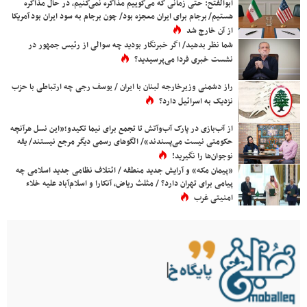
ابوالفتح: حتی زمانی که می‌گوییم مذاکره نمی‌کنیم، در حال مذاکره
هستیم/ برجام برای ایران معجزه بود/ چون برجام به سود ایران بود آمریکا
از آن خارج شد
شما نظر بدهید/ اگر خبرنگار بودید چه سوالی از رئیس جمهور در
نشست خبری فردا می‌پرسیدید؟
راز دشمنی وزیرخارجه لبنان با ایران / یوسف رجی چه ارتباطی با حزب
نزدیک به اسرائیل دارد؟
از آب‌بازی در پارک آب‌وآتش تا تجمع برای نیما تکیدو؛«این نسل هرآنچه
حکومتی نیست می‌پسندند»/ الگوهای رسمی دیگر مرجع نیستند/ یقه
نوجوان‌ها را نگیرید!
«پیمان مکه» و آرایش جدید منطقه / ائتلاف نظامی جدید اسلامی چه
پیامی برای تهران دارد؟ / مثلث ریاض، آنکارا و اسلام‌آباد علیه خلاء
امنیتی غرب