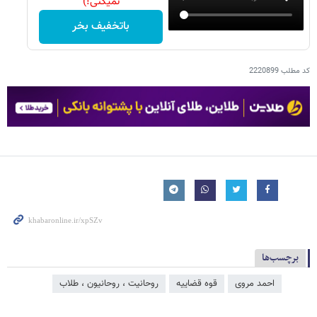
نمیکنی!)
باتخفیف بخر
کد مطلب
2220899
برچسب‌ها
احمد مروی
قوه قضاییه
روحانیت ، روحانیون ، طلاب