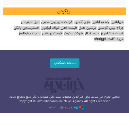
وبگردی
خبرآنلاین
راه نو آنلاین
بازی آنلاین
قیمت تلویزیون سونی
مبل مینیمال
جراح بینی گوشتی
پرشین هتل
قیمت آهن فولاد ایرانیان
اعتبارسنجی بانکی
قیمت طلا امروز
بلیط قطار
شرکت رادوکو
قیمت پروفیل
سایت یوتوتایمز
خرید اکانت chatgpt
نسخه دسکتاپ
تمامی حقوق این سایت برای خبرآنلاین محفوظ است. نقل مطالب با ذکر منبع بلامانع است.
Copyright © 2025 khabaronline News Agancy, All rights reserved
طراحی و تولید: نستوه