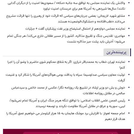
واکنش یک نماینده مجلس به توافق سه جانبه «مکه» / سعودی‌ها امنیت را از دیگران گدایی
نکنند/ سال‌ها شیردهی به آمریکا هم برای عربستان امنیت نیاورد
مشاور شهید لاریجانی: بعضی جریان‌های سیاسی که قرائت خود از رهبری را تنها قرائت مشروع
می‌دانند «عقب‌افتاده» و «مشکوک‌الوضعیت» هستند
نماینده مجلس دوازدهم از احتمال استیضاح وزیر نفت پزشکیان گفت + جزئیات
مهاجری: تقدیس جنگ و تقبیح مذاکره، کشور را از مسیر عقلانی خارج می‌کند/ هر جنگی تمام
می‌شود؛ آخرش باید پشت میز مذاکره نشست
پربیننده‌ترین
نماینده تهران خطاب به محمدباقر خرازی: اگر به شلاق محکوم شوی حاضرم با وضو آن را اجرا
کنم!
توئیت معاون سیاسی صداوسیما: سپاه با پدافند بومی هواگردهای آمریکا را شکار کرد و غنیمت
گرفت
خوش و بش دو وزیر ارشاد در تشییع یک روزنامه نگار/ عکسی از محمد خاتمی و سیدعباس
صالحی در مقابل روزنامه اطلاعات
رئیس انجمن علمی انقلاب اسلامی: با توافق تنگه هرمز جنگ ایران و آمریکا تمام نمی‌شود/
لیبی، سوریه و عراق در مقابل آمریکا مقاومت نکردند و توسعه نرسیدند
امام‌ جمعه اهواز: با افزایش برد موشک هایمان به ۱۵ هزار کیلومتر می خواهیم عمق آمریکا را
هدف قرار دهیم