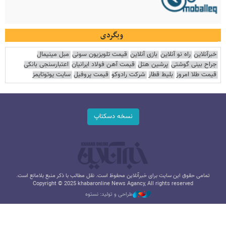
وبگردی
خبرآنلاین
راه نو آنلاین
بازی آنلاین
قیمت تلویزیون سونی
مبل مینیمال
جراح بینی گوشتی
پرشین هتل
قیمت آهن فولاد ایرانیان
اعتبارسنجی بانکی
قیمت طلا امروز
بلیط قطار
شرکت رادوکو
قیمت پروفیل
سایت یوتوتایمز
نسخه دسکتاپ
تمامی حقوق این سایت برای خبرآنلاین محفوظ است. نقل مطالب با ذکر منبع بلامانع است.
Copyright © 2025 khabaronline News Agancy, All rights reserved
طراحی و تولید: نستوه