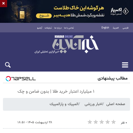
×
فارسی
العربية
English
تماس با ما
درباره ما
تبلیغات
آرشیو
جمعه ۱۶ مرداد ۱۴۰۵
مطالب پیشنهادی
۱ میلیارد اعتبار خرید طلا | بدون ضامن و چک
صفحه اصلی
اخبار ورزشی
المپيك و پارالمپيك
۲۸ اردیبهشت ۱۴۰۵ - ۱۸:۵۱
۰ نفر