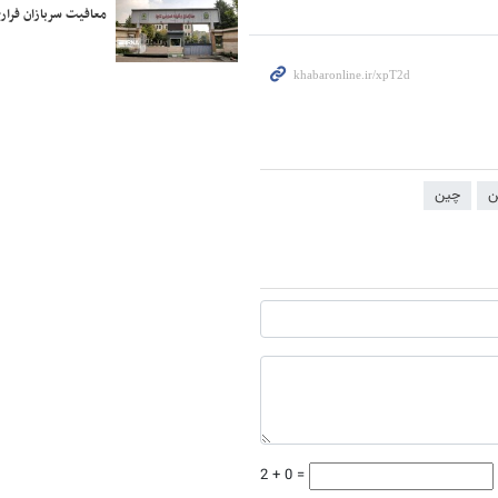
معافیت سربازان فراری
ن
چین
2 + 0 =