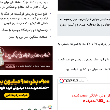
روسیه / ائتلاف بزرگ منطقه‌ای برای مقاب
بزرگ / دفتر حافظ منافع واشنگتن در 
خلع سلاح تدریجی ابرقدرت در جنگ با ا
ترامپ در کمپ دیوید، بن‌بست پدافندی 
ولادیمیر پوتین» رئیس‌جمهور روسیه به
خطای تاکتیکی متحدان خلیج فارس
بعاد روابط دوجانبه میان دو کشور مورد
زلنسکی: دو پالایشگاه روسیه را هدف قر
حملات سنگین اسرائیل به لبنان
به گزارش خبرآنلاین، پوتین بنا به دعوت «شی جین‌پینگ» رئیس‌جمهور چین، در روزهای ۱۹ و ۲۰ مه به‌صورت رسمی به
جریان این سفر رسمی بررسی خواهد شد.»
گسترده» میان دو کشور خواهد بود.
 از روش خانگی سفیدکننده
دان50%تخفیف🔥