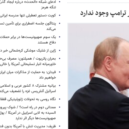
ادعای شبکه «الحدث» درباره ایجاد گذر
تنگه هرمز
 ترامپ وجود ندارد
کویت دستور تعطیلی تنها مدرسه ایرانی 
پنتاگون جلسه اضطراری برای تأمین تسل
می‌کند
یک‌ سوم صهیونیست‌ها در برابر حملا
دفاع هستند
ژاپن از شلیک موشکی کره‌شمالی خبر دا
بحران پاتریوت / همیلتون: مصرف بی‌
خاورمیانه انبار تسلیحاتی آمریکا را خالی
فیدان: به حمایت از مذاکرات میان ایران 
خواهیم داد
بیانیه مشترک ۸ کشور عربی و اسل
اسرائیل آتش‌بس غزه را تضعیف می‌کند
نگاه روسی به تحولات ژئوپلیتیکی قفقا
ممدانی دوم در راه است؟ / شوک پیرو
السید» به لابی اسراییل در آمریکا / پول
صهیونیست‌ها دیگر اثر ندارد
ظریف: مدیریت تنش با آمریکا بدون فد