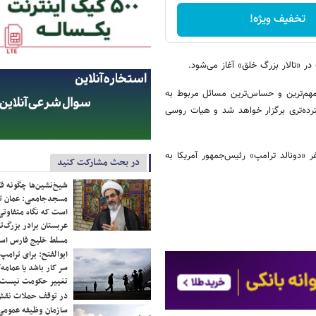
تخفیف ویژه!
ر «تالار بزرگ خلق» آغاز می‌شود.
 مهم‌ترین و حساس‌ترین مسائل مربوط به
رده‌تری برگزار خواهد شد و هیات روسی
«دونالد ترامپ» رئیس‌جمهور آمریکا به
در بحث مشارکت کنید
شیخ‌نشین‌ها چگونه فک
مسجدجامعی: عمان تن
است که نگاه متفاوتی 
عربستان برادر بزرگ‌
مسلط خلیج فارس ا
ابوالفتح: برای ترامپ
سر کار باشد یا عمامه/
تغییر حکومت نیست/ 
در توقف حملات نقش
سازمان وظیفه عمومی 