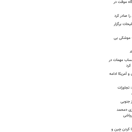
گاه موقت در
را صادر کرد
یحات برگزار
ت موشکی بی
د
حساب مهمات در
 کرد
و آمریکا ادامه
امی: تجاوزات
ز جنوبی
زی «محمد
‌پاشی
ا کردن چین و