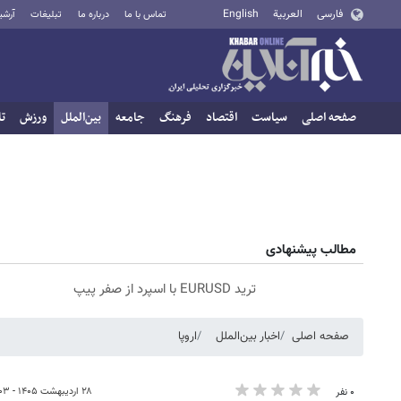
فارسی
العربية
English
تماس با ما
درباره ما
تبلیغات
آرشی
صفحه اصلی
سیاست
اقتصاد
فرهنگ
جامعه
بین‌الملل
ورزش
تا
مطالب پیشنهادی
ترید EURUSD با اسپرد از صفر پیپ
صفحه اصلی
اخبار بین‌الملل
اروپا
۲۸ اردیبهشت ۱۴۰۵ - ۱۹:۰۳
۰ نفر