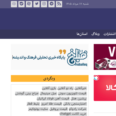
شنبه ۱۷ مرداد ۱۴۰۵
انتشارات
وبلاگ
استان‌ها
وبگردی
خبرآنلاین
راه نو آنلاین
بازی آنلاین
قیمت تلویزیون سونی
مبل مینیمال
جراح بینی گوشتی
پرشین هتل
قیمت آهن فولاد ایرانیان
اعتبارسنجی بانکی
قیمت طلا امروز
بلیط قطار
شرکت رادوکو
قیمت پروفیل
سایت یوتوتایمز
خرید اکانت chatgpt