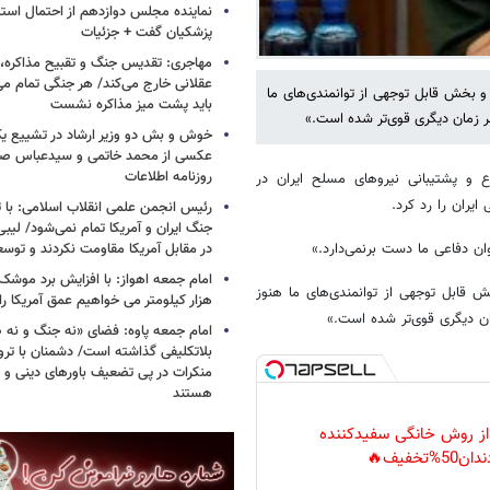
نماینده مجلس دوازدهم از احتمال است
پزشکیان گفت + جزئیات
مهاجری: تقدیس جنگ و تقبیح مذاکره، ک
عقلانی خارج می‌کند/ هر جنگی تمام م
 بخش قابل توجهی از توانمندی‌های ما
باید پشت میز مذاکره نشست
ر زمان دیگری قوی‌تر شده است.»
خوش و بش دو وزیر ارشاد در تشییع یک 
عکسی از محمد خاتمی و سیدعباس صال
روزنامه اطلاعات
 و پشتیبانی نیروهای مسلح ایران در
ایران را رد کرد.
رئیس انجمن علمی انقلاب اسلامی: با ت
جنگ ایران و آمریکا تمام نمی‌شود/ لیب
توان دفاعی ما دست برنمی‌دارد.»
در مقابل آمریکا مقاومت نکردند و توس
 قابل توجهی از توانمندی‌های ما هنوز
هزار کیلومتر می خواهیم عمق آمریکا ر
ان دیگری قوی‌تر شده است.»
امام جمعه پاوه: فضای «نه جنگ و نه ص
بلاتکلیفی گذاشته است/ دشمنان با ترو
منکرات در پی تضعیف باورهای دینی و 
هستند
 از روش خانگی سفیدکننده
دان50%تخفیف🔥