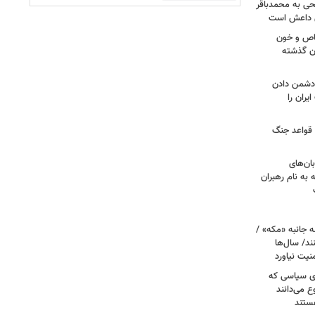
طحی به محمدباقر
ی داعش است
صاص و خون
دن گذشته
ه دشمن دادن
یران را
 قواعد جنگ
بان‌های
به نام رهبران
 جانبه «مکه» /
ند/ سال‌ها
نیت نیاورد
ای سیاسی که
ع می‌دانند
ستند