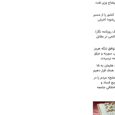
یضاح وزیر نفت
شور را از مسیر
ی‌شود؛ آخرش
روزنامه نگار/
حی در مقابل
وافق تنگه هرمز
ی، سوریه و عراق
عه نرسیدند
امام‌ جمعه اهواز: با افزایش برد موشک هایمان به ۱۵
ا هدف قرار دهیم
لح» مردم را در
یج فساد و
اخلاقی جامعه