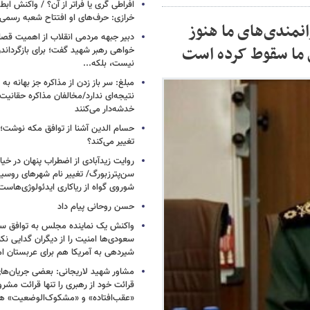
افراطی گری یا فراتر از آن؟ / واکنش اب
خرازی: حرف‌های او افتتاح شعبه رسم
نمندی‌های ما هنوز
دبیر جبهه مردمی انقلاب از اهمیت ق
 ما سقوط کرده است
خواهی رهبر شهید گفت؛ برای بازگردان
نیست، بلکه...
مبلغ: سر باز زدن از مذاکره‌ جز بهانه ب
نتیجه‌ای ندارد/مخالفان مذاکره حقانیت ا
خدشه‌دار می‌کنند
حسام الدین آشنا از توافق مکه نوشت؛
تغییر می‌کند؟
روایت زیدآبادی از اضطراب پنهان در خیا
سن‌پترزبورگ/ تغییر نام شهرهای روسیه 
شوروی گواه از ریاکاری ایدئولوژی‌هاست
حسن روحانی پیام داد
واکنش یک نماینده مجلس به توافق سه
سعودی‌ها امنیت را از دیگران گدایی نکن
شیردهی به آمریکا هم برای عربستان ام
مشاور شهید لاریجانی: بعضی جریان‌ه
قرائت خود از رهبری را تنها قرائت مشرو
«عقب‌افتاده» و «مشکوک‌الوضعیت» ه