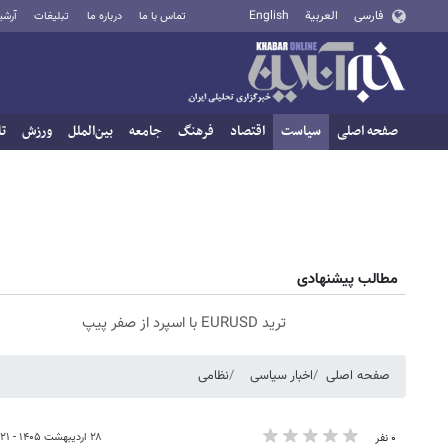
فارسی
العربية
English
تماس با ما
درباره ما
تبلیغات
آرشی
صفحه اصلی
سیاست
اقتصاد
فرهنگ
جامعه
بین‌الملل
ورزش
تا
مطالب پیشنهادی
ترید EURUSD با اسپرد از صفر پیپ
صفحه اصلی
اخبار سیاسی
نظامی
۲۸ اردیبهشت ۱۴۰۵ - ۲۱:۲۱
۰ نفر