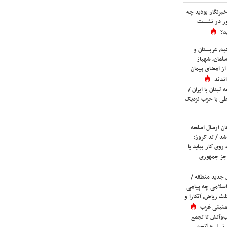
برنگار بودید چه
ور در نشست
د؟
یه، عربستان و
لمان، شهباز
ز امضای پیمان
ندند
لبنان با ایران /
ی با حزب نزدیک
ان ارسال اسلحه
شد / تد کروز:
روی کار بیاید یا
جز جمهوری
 جدید منطقه /
اسلامی چه پیامی
لث ریاض، آنکارا و
 امنیتی غرب
ب‌وآتش تا تجمع
 نسل هرآنچه