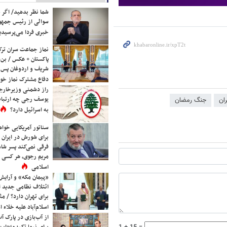
شما نظر بدهید/ اگر خ
سوالی از رئیس جمه
خبری فردا می‌پرسیدی
نماز جماعت سران ترک
پاکستان + عکس / بن‌س
شریف و اردوغان پس ا
دفاع مشترک نماز خوا
راز دشمنی وزیرخارجه 
یوسف رجی چه ارتباط
ران
جنگ رمضان
به اسرائیل دارد؟
سناتور آمریکایی خواه
برای شورش در ایران 
فرقی نمی‌کند پسر شاه 
مریم رجوی، هر کسی 
اسلامی
«پیمان مکه» و آرایش
ائتلاف نظامی جدید 
برای تهران دارد؟ / مث
اسلام‌آباد علیه خلاء
از آب‌بازی در پارک آ
برای نیما تکیدو؛«این