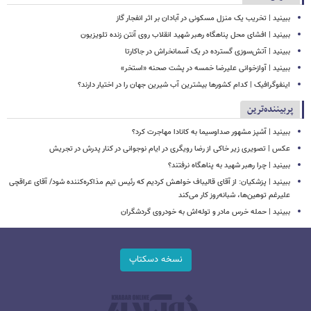
ببینید | تخریب یک منزل مسکونی در آبادان بر اثر انفجار گاز
ببینید | افشای محل پناهگاه‌ رهبر شهید انقلاب روی آنتن زنده تلویزیون
ببینید | ​​​​​​​آتش‌سوزی گسترده در یک آسمانخراش در جاکارتا
ببینید | آوازخوانی علیرضا خمسه در پشت صحنه «استخر»
اینفوگرافیک | کدام کشورها بیشترین آب شیرین جهان را در اختیار دارند؟
پربیننده‌ترین
ببینید | آشپز مشهور صداوسیما به کانادا مهاجرت کرد؟
عکس | تصویری زیر خاکی از رضا رویگری در ایام نوجوانی در کنار پدرش در تجریش
ببینید | چرا رهبر شهید به پناهگاه نرفتند؟
ببینید | پزشکیان: از آقای قالیباف خواهش کردیم که رئیس تیم مذاکره‌کننده شود/ آقای عراقچی
علیرغم توهین‌ها، شبانه‌روز کار می‌کند
ببینید | حمله خرس مادر و توله‌اش به خودروی گردشگران
نسخه دسکتاپ