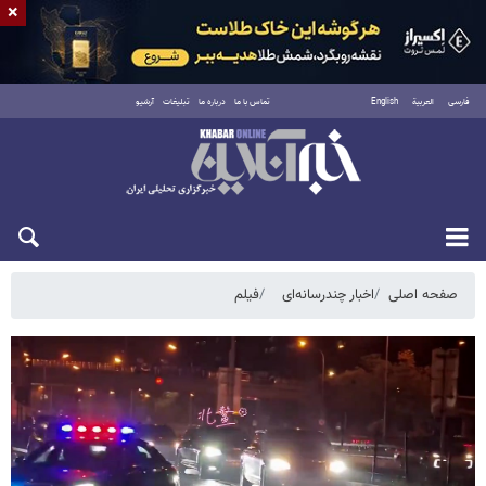
×
فارسی
العربية
English
تماس با ما
درباره ما
تبلیغات
آرشیو
شنبه ۱۷ مرداد ۱۴۰۵
صفحه اصلی
اخبار چندرسانه‌ای
فیلم