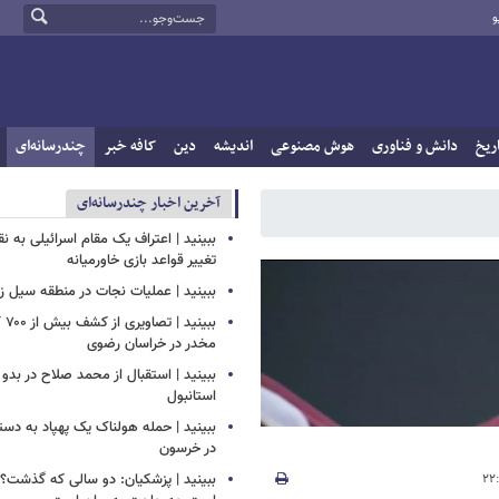
و
ریخ
دانش و فناوری
هوش مصنوعی
اندیشه
دین
کافه خبر
چندرسانه‌ای
آخرین اخبار چندرسانه‌ای
ببینید | اعتراف یک مقام اسرائیلی به ن
تغییر قواعد بازی خاورمیانه
ببینید | عملیات نجات در منطقه سیل زده
ببین
مخدر در خراسان رضوی
ببینید | استقبال از محمد صلاح در بدو 
استانبول
ببینید | حمله هولناک یک پهپاد به دس
در خرسون
ببینید | پزشکیان: دو سالی که گذشت؟