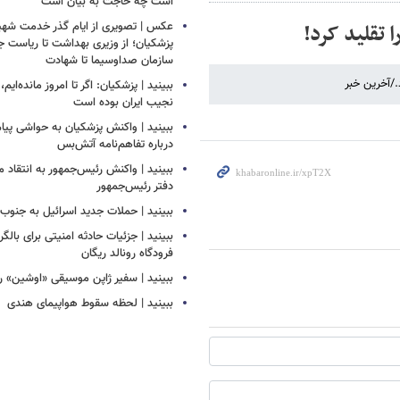
است چه حاجت به بیان است
 تقلید کرد!
عکس | تصویری از ایام گذر خدمت شهید
پزشکیان؛ از وزیری بهداشت تا ریاست ج
سازمان صداوسیما تا شهادت
./آخرین خبر
ببینید | پزشکیان: اگر تا امروز مانده‌ایم،
نجیب ایران بوده است
ببینید | واکنش پزشکیان به حواشی پیام
درباره تفاهم‌نامه آتش‌بس
ببینید | واکنش رئیس‌جمهور به انتقاد م
دفتر رئیس‌جمهور
ببینید | حملات جدید اسرائیل به جنوب 
ببینید | جزئیات حادثه امنیتی برای بالگر
فرودگاه رونالد ریگان
ببینید | سفیر ژاپن موسیقی «اوشین» را
ببینید | لحظه سقوط هواپیمای هندی