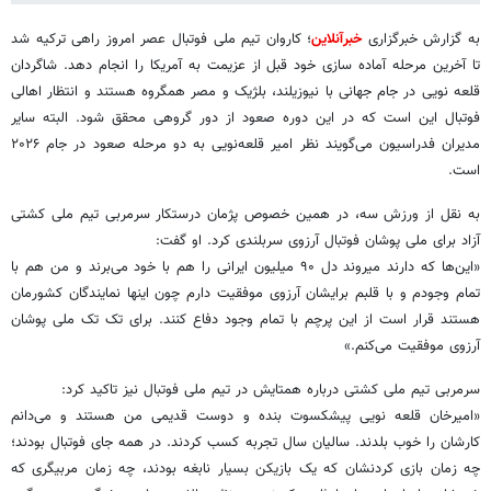
به گزارش خبرگزاری
خبرآنلاین
؛ کاروان تیم ملی فوتبال عصر امروز راهی ترکیه شد
تا آخرین مرحله آماده سازی خود قبل از عزیمت به آمریکا را انجام دهد. شاگردان
قلعه نویی در جام جهانی با نیوزیلند، بلژیک و مصر همگروه هستند و انتظار اهالی
فوتبال این است که در این دوره صعود از دور گروهی محقق شود. البته سایر
مدیران فدراسیون می‌گویند نظر امیر قلعه‌نویی به دو مرحله صعود در جام ۲۰۲۶
است.
به نقل از ورزش سه، در همین خصوص پژمان درستکار سرمربی تیم ملی کشتی
آزاد برای ملی پوشان فوتبال آرزوی سربلندی کرد. او گفت:
«این‌ها که دارند میروند دل ۹۰ میلیون ایرانی را هم با خود می‌برند و من هم با
تمام وجودم و با قلبم برایشان آرزوی موفقیت دارم چون اینها نمایندگان کشورمان
هستند قرار است از این پرچم با تمام وجود دفاع کنند. برای تک تک ملی پوشان
آرزوی موفقیت می‌کنم.»
سرمربی تیم ملی کشتی درباره همتایش در تیم ملی فوتبال نیز تاکید کرد:
«امیرخان قلعه نویی پیشکسوت بنده و دوست قدیمی من هستند و می‌دانم
کارشان را خوب بلدند. سالیان سال تجربه کسب کردند. در همه جای فوتبال بودند؛
چه زمان بازی کردنشان که یک بازیکن بسیار نابغه بودند، چه زمان مربیگری که