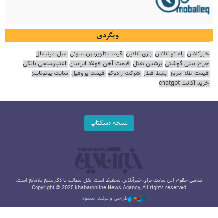
وبگردی
خبرآنلاین
راه نو آنلاین
بازی آنلاین
قیمت تلویزیون سونی
مبل مینیمال
جراح بینی گوشتی
پرشین هتل
قیمت آهن فولاد ایرانیان
اعتبارسنجی بانکی
قیمت طلا امروز
بلیط قطار
شرکت رادوکو
قیمت پروفیل
سایت یوتوتایمز
خرید اکانت chatgpt
نسخه دسکتاپ
تمامی حقوق این سایت برای خبرآنلاین محفوظ است. نقل مطالب با ذکر منبع بلامانع است.
Copyright © 2025 khabaronline News Agancy, All rights reserved
طراحی و تولید: نستوه