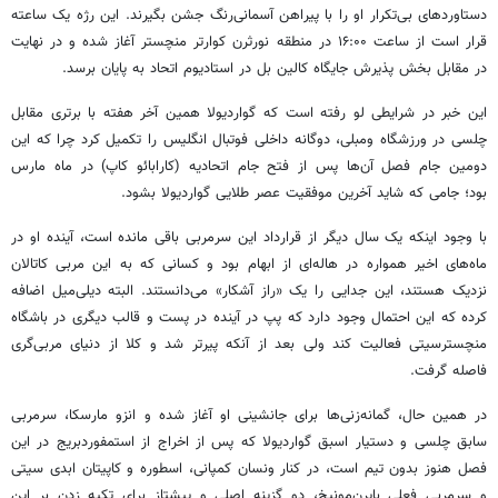
دستاوردهای بی‌تکرار او را با پیراهن آسمانی‌رنگ جشن بگیرند. این رژه یک ساعته
قرار است از ساعت ۱۶:۰۰ در منطقه نورثرن کوارتر منچستر آغاز شده و در نهایت
در مقابل بخش پذیرش جایگاه کالین بل در استادیوم اتحاد به پایان برسد.
این خبر در شرایطی لو رفته است که گواردیولا همین آخر هفته با برتری مقابل
چلسی در ورزشگاه ومبلی، دوگانه داخلی فوتبال انگلیس را تکمیل کرد چرا که این
دومین جام فصل آن‌ها پس از فتح جام اتحادیه (کارابائو کاپ) در ماه مارس
بود؛ جامی که شاید آخرین موفقیت عصر طلایی گواردیولا بشود.
با وجود اینکه یک سال دیگر از قرارداد این سرمربی باقی مانده است، آینده او در
ماه‌های اخیر همواره در هاله‌ای از ابهام بود و کسانی که به این مربی کاتالان
نزدیک هستند، این جدایی را یک «راز آشکار» می‌دانستند. البته دیلی‌میل اضافه
کرده که این احتمال وجود دارد که پپ در آینده در پست و قالب دیگری در باشگاه
منچسترسیتی فعالیت کند ولی بعد از آنکه پیرتر شد و کلا از دنیای مربی‌گری
فاصله گرفت.
در همین حال، گمانه‌زنی‌ها برای جانشینی او آغاز شده و انزو مارسکا، سرمربی
سابق چلسی و دستیار اسبق گواردیولا که پس از اخراج از استمفوردبریج در این
فصل هنوز بدون تیم است، در کنار ونسان کمپانی، اسطوره و کاپیتان ابدی سیتی
و سرمربی فعلی بایرن‌مونیخ، دو گزینه اصلی و پیشتاز برای تکیه زدن بر این