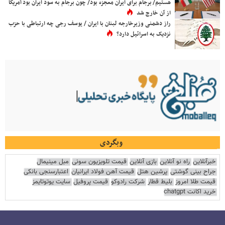
هستیم/ برجام برای ایران معجزه بود/ چون برجام به سود ایران بود آمریکا
از آن خارج شد
راز دشمنی وزیرخارجه لبنان با ایران / یوسف رجی چه ارتباطی با حزب
نزدیک به اسرائیل دارد؟
وبگردی
خبرآنلاین
راه نو آنلاین
بازی آنلاین
قیمت تلویزیون سونی
مبل مینیمال
جراح بینی گوشتی
پرشین هتل
قیمت آهن فولاد ایرانیان
اعتبارسنجی بانکی
قیمت طلا امروز
بلیط قطار
شرکت رادوکو
قیمت پروفیل
سایت یوتوتایمز
خرید اکانت chatgpt