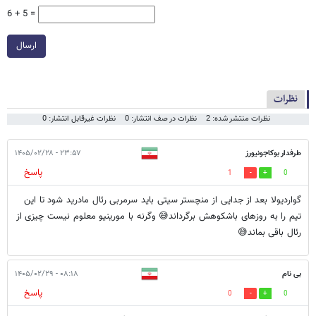
6 + 5 =
ارسال
نظرات
نظرات منتشر شده: 2
نظرات در صف انتشار: 0
نظرات غیرقابل انتشار: 0
طرفدار بوکاجونیورز
۲۳:۵۷ - ۱۴۰۵/۰۲/۲۸
پاسخ
1
0
گواردیولا بعد از جدایی از منچستر سیتی باید سرمربی رئال مادرید شود تا این
تیم را به روزهای باشکوهش برگرداند😅 وگرنه با مورینیو معلوم نیست چیزی از
رئال باقی بماند😅
بی نام
۰۸:۱۸ - ۱۴۰۵/۰۲/۲۹
پاسخ
0
0