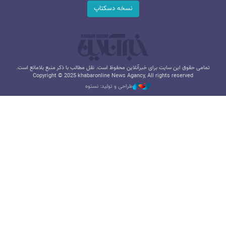
نسخه دسکتاپ
تمامی حقوق این سایت برای خبرآنلاین محفوظ است. نقل مطالب با ذکر منبع بلامانع است.
Copyright © 2025 khabaronline News Agancy, All rights reserved
طراحی و تولید: نستوه