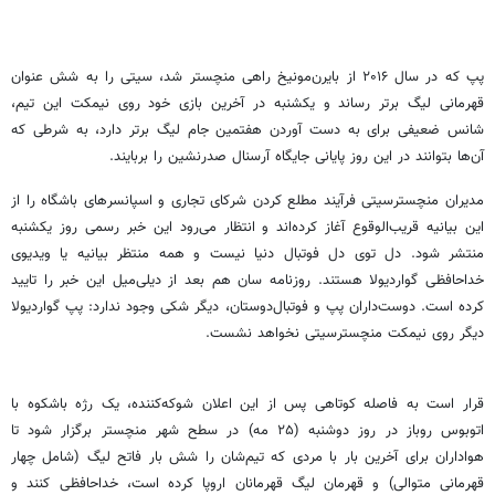
پپ که در سال ۲۰۱۶ از بایرن‌مونیخ راهی منچستر شد، سیتی را به شش عنوان
قهرمانی لیگ برتر رساند و یکشنبه در آخرین بازی خود روی نیمکت این تیم،
شانس ضعیفی برای به دست آوردن هفتمین جام لیگ برتر دارد، به شرطی که
آن‌ها بتوانند در این روز پایانی جایگاه آرسنال صدرنشین را بربایند.
مدیران منچسترسیتی فرآیند مطلع کردن شرکای تجاری و اسپانسرهای باشگاه را از
این بیانیه قریب‌الوقوع آغاز کرده‌اند و انتظار می‌رود این خبر رسمی روز یکشنبه
منتشر شود. دل توی دل فوتبال دنیا نیست و همه منتظر بیانیه یا ویدیوی
خداحافظی گواردیولا هستند. روزنامه سان هم بعد از دیلی‌میل این خبر را تایید
کرده است. دوست‌داران پپ و فوتبال‌دوستان، دیگر شکی وجود ندارد: پپ گواردیولا
دیگر روی نیمکت منچسترسیتی نخواهد نشست.
قرار است به فاصله کوتاهی پس از این اعلان شوکه‌کننده، یک رژه باشکوه با
اتوبوس روباز در روز دوشنبه (۲۵ مه) در سطح شهر منچستر برگزار شود تا
هواداران برای آخرین بار با مردی که تیم‌شان را شش بار فاتح لیگ (شامل چهار
قهرمانی متوالی) و قهرمان لیگ قهرمانان اروپا کرده است، خداحافظی کنند و