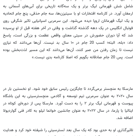
شامل شش قهرمانی لیگ برتر و یک سه‌گانه تاریخی برای آبی‌های آسمانی به
ارمغان آورد. در کارنامه افتخارات او با سیتیزن‌ها، سه جام حذفی، پنج جام اتحادیه
و یک لیگ قهرمانان اروپا دیده می‌شود. این سرمربی اسپانیایی تاثیر شگرفی روی
فوتبال انگلیس در یک دهه گذشته گذاشت و وقتی در آخر هفته قبل از او پرسیده
شد که آیا دوران حضورش در سیتی معنای واقعی عظمت و بزرگی است، پاسخ
داد: «بله، البته؛ کسب 20 جام در ۱۰ سال بد نیست. آن‌ها می‌دانند که نیازی
نیست تا زمان رفتن من صبر کنند، آن‌ها می‌دانند که این مسیر لذت‌بخش بوده
است. پس 20 جام صادقانه بگویم که اصلا کارنامه بدی نیست.»
مارسکا به منچستر برمی‌گردد تا جایگزین رئیس سابق خود شود. او نخستین بار در
سال ۲۰۲۰ به عنوان سرمربی تیم توسعه و آکادمی منچسترسیتی به این باشگاه
پیوست و قهرمانی لیگ برتر ۲ را به دست آورد. مارسکا پس از دوره‌ای کوتاه در
ایتالیا با پارما، در سال ۲۰۲۲ به عنوان جانشین خوانما لیلو به کادر فنی گواردیولا
اضافه شد.
تاثیرگذاری او به حدی بود که یک سال بعد لسترسیتی را شیفته خود کرد و هدایت