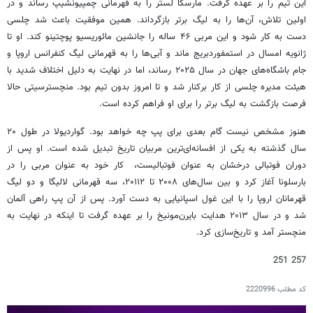
این تیم را بر عهده گرفت. مارسکا لستر را به قهرمانی چمپیونشیپ رساند و در
اولین تلاش، آن‌ها را به لیگ برتر بازگرداند. همین موفقیت باعث شد چلسی
دست به کار شود و این مربی ۴۶ ساله را جانشین مائوریسیو پوچتینو کند. او تا
ژانویه امسال در استمفوردبریج ماند و آبی‌ها را به قهرمانی لیگ کنفرانس اروپا و
جام باشگاه‌های جهان در سال ۲۰۲۵ رساند، اما در نهایت به دلیل اختلاف شدید با
هیئت مدیره چلسی از کار برکنار شد و تا امروز بدون تیم بود. منچسترسیتی حالا
فرصت بازگشت به لیگ برتر را برای او فراهم کرده است.
هنوز مشخص نیست گام بعدی برای پپ چه خواهد بود. گواردیولا در طول ۲۰
سال گذشته به یکی از افسانه‌ای‌ترین مربیان تاریخ تبدیل شده است. او پس از
دوران فوتبالی درخشان به عنوان فوتبالیست، کار خود به عنوان مربی را در
بارسلونا آغاز کرد و بین سال‌های ۲۰۰۸ تا ۲۰۱۱۲، سه قهرمانی لالیگا و دو لیگ
قهرمانان اروپا را با این غول اسپانیایی به دست آورد. پس از آن پپ راهی آلمان
شد و در سال ۲۰۱۳ هدایت بایرن‌مونیخ را بر عهده گرفت تا اینکه در نهایت به
منچستر آمد و تاریخ‌سازی کرد.
257 251
کد مطلب
2220996