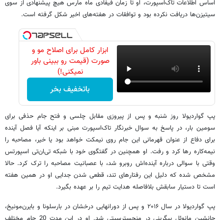
اساس اطلاعات تاک‌اسپورت، او تا زمان فیفادی ماه مارس هیچ پیشنهادی از سوی
سیتیزن‌ها دریافت نکرده بود و توافقات در هفته‌های اخیر شکل گرفته است.
ابزار کامل برای اصلاح مو و
صورت (قیمت رو ببینی باور
نمیکنی!)
باتخفیف بخر
پپ گواردیولا روز شنبه و پس از پیروزی مقابل چلسی و فتح جام حذفی برای
سومین بار، در پاسخ به سوال خبرنگار تاک‌اسپورت مبنی بر اینکه آیا فصل آینده
برای دفاع از عنوان قهرمانی این جام روی نیمکت خواهد بود یا خیر، مصاحبه را
نیمه‌کاره رها کرد و رفت. او همچنین در گفتگوی خود با شبکه تی‌ان‌تی اسپورتس
وقتی با سوالی درباره آینده‌اش روبرو شد، با عصبانیت مصاحبه را ترک کرد. حالا
مشخص شده که دلیل این رفتارهای تند، قطعی شدن جدایی او در همین هفته
است تا دستیار سابقش بلافاصله هدایت تیم را بر عهده بگیرد.
پپ گواردیولا در سال ۲۰۱۶ و پس از دورانهایی درخشان در بارسلونا و بایرن‌مونیخ،
جانشین مانوئل پیگرینی در منچسترسیتی شد. او در این مدت 20 جام مختلف