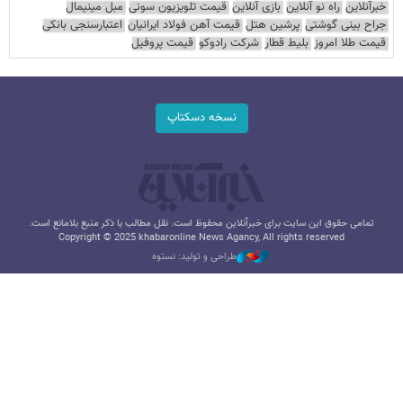
خبرآنلاین
راه نو آنلاین
بازی آنلاین
قیمت تلویزیون سونی
مبل مینیمال
جراح بینی گوشتی
پرشین هتل
قیمت آهن فولاد ایرانیان
اعتبارسنجی بانکی
قیمت طلا امروز
بلیط قطار
شرکت رادوکو
قیمت پروفیل
نسخه دسکتاپ
تمامی حقوق این سایت برای خبرآنلاین محفوظ است. نقل مطالب با ذکر منبع بلامانع است.
Copyright © 2025 khabaronline News Agancy, All rights reserved
طراحی و تولید: نستوه