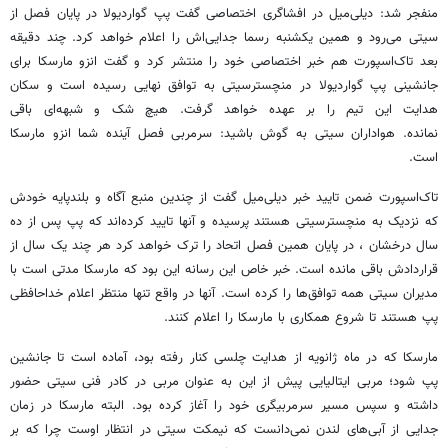
منفجر شد: دیلی‌میل در افشاگری اختصاصی گفت پپ گواردیولا در پایان فصل از
سیتی می‌رود و همین یکشنبه رسما جدایی‌اش را اعلام خواهد کرد. چند دقیقه
بعد تاک‌اسپورت هم خبر اختصاصی خود را منتشر کرد و گفت انزو مارسکا برای
جانشینی پپ گواردیولا در منچسترسیتی به توافق نهایی رسیده است و سکان
هدایت این تیم را بر عهده خواهد گرفت. هیچ شک و شبهه‌ای باقی
نمانده. هواداران سیتی به گوش باشید: سرمربی فصل آینده شما انزو مارسکا
است.
تاک‌اسپورت ضمن تایید خبر دیلی‌میل گفت از چندین منبع آگاه و بلندپایه خودش
که نزدیک به منچسترسیتی هستند پرسیده و آنها تایید کرده‌اند که پپ پس از ده
سال درخشان ، در پایان همین فصل اتحاد را ترک خواهد کرد هر چند یک سال از
قراردادش باقی مانده است. خبر خاص این رسانه این بود که مارسکا مدتی است با
مدیران سیتی همه توافق‌ها را کرده است. آنها در واقع تنها منتظر اعلام خداحافظی
پپ هستند تا شروع همکاری با مارسکا را اعلام کنند.
مارسکا که در ماه ژانویه از هدایت چلسی کنار رفته بود، آماده است تا جانشین
پپ شود؛ مربی ایتالیایی پیش از این به عنوان مربی در کادر فنی سیتی حضور
داشته و سپس مسیر سرمربیگری خود را آغاز کرده بود. البته مارسکا در زمان
جدایی از آبی‌های لندن نمی‌دانست که نیمکت سیتی در انتظار اوست چرا که بر