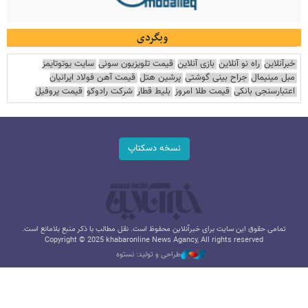
وبگردی
خبرآنلاین
راه نو آنلاین
بازی آنلاین
قیمت تلویزیون سونی
سایت یوتوتایمز
مبل مینیمال
جراح بینی گوشتی
پرشین هتل
قیمت آهن فولاد ایرانیان
اعتبارسنجی بانکی
قیمت طلا امروز
بلیط قطار
شرکت رادوکو
قیمت پروفیل
نسخه دسکتاپ
تمامی حقوق این سایت برای خبرآنلاین محفوظ است. نقل مطالب با ذکر منبع بلامانع است.
Copyright © 2025 khabaronline News Agancy, All rights reserved
طراحی و تولید: نستوه