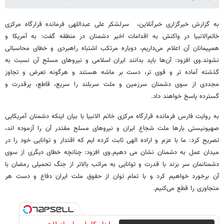
به گزارش خبرگزاری خبرآنلاین، سرلشکر علی عبداللهی فرمانده قرارگاه مرکزی
خاتم‌الانبیا در واکنش به اقدامات اخیر دشمنان در منطقه گفت: به آمریکا و
همپیمانان آن اعلام می‌داریم، دوباره مرتکب اشتباه راهبردی و خطای محاسباتی
نشوند.وی افزود: آن‌ها باید بدانند ایران اسلامی و نیروهای مسلح آن نسبت به
گذشته آماده تر و قوی تر، دست بر ماشه هستند و هرگونه تعرض و تجاوز
مجددی از سوی دشمنان سرزمین و ملت سربلند را سریع، قاطع، پرقدرت و
گسترده پاسخ خواهند داد.
به روایت فارس فرمانده قرارگاه مرکزی خاتم الانبیا با بیان اینکه دشمنان آمریکایی
صهیونیستی بارها ملت شجاع ایران و نیروهای مسلح مقتدر آن را آزموده اند،
تصریح کرد: ما با عزم و اراده الهی ثابت کرده ایم که اقتدار و توانایی خود را در
میدان عمل به دشمنان نشان می دهیم.وی افزود: چنانچه خطای دیگری از سوی
دشمنانمان سر بزند با قدرت و توانایی به مراتب بالاتر از جنگ تحمیلی رمضان با
آن برخورد خواهیم کرد و با تمام توان از حقوق ملت ایران دفاع و دست هر
متجاوزی را قطع می‌کنیم.