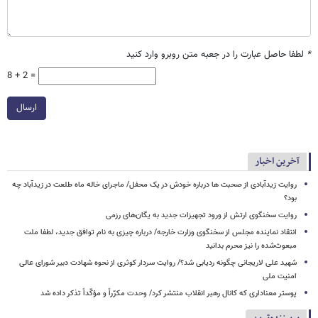
*
لطفا حاصل عبارت را در جعبه متن روبرو وارد کنید
8 + 2 =
ارسال
آخرین اخبار
روایت زیدآبادی از صحبت ها درباره خودش در یک محفل/ ماجرای خاله ماه طلعت در زیدآباد چه
بود؟
روایت سخنگوی ارتش از ورود تجهیزات جدید به یگان‌های رزمی
انتقاد نماینده مجلس از سخنگوی وزارت خارجه/ درباره چیزی به نام توافق جدید، لطفا ملت
مبعوث‌شده را نیز محرم بدانید
شهید علی لاریجانی چگونه ردیابی شد؟/ روایت سردار کوثری از نحوه شهادت دبیر شورای عالی
امنیت ملی
پوستر معناداری که کانال رهبر انقلاب منتشر کرد/ وحدت مکرّراً و مؤکّداً تذکر داده شد