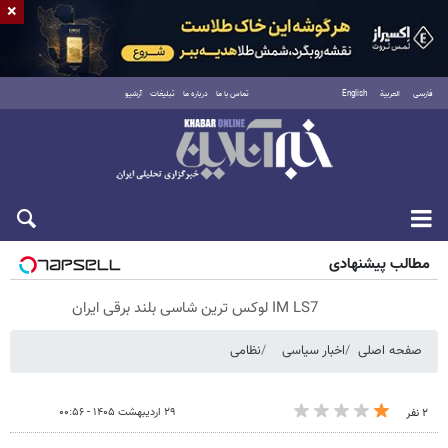
×
فارسی
العربية
English
تماس با ما
درباره ما
تبلیغات
آرشیو
پنجشنبه ۱۵ مرداد ۱۴۰۵
مطالب پیشنهادی
IM LS7 لوکس ترین شاسی بلند برقی ایران
صفحه اصلی
اخبار سیاسی
نظامی
۲۹ اردیبهشت ۱۴۰۵ - ۰۰:۵۶
۲ نفر