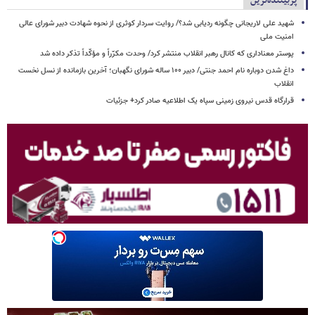
پربیننده‌ترین
شهید علی لاریجانی چگونه ردیابی شد؟/ روایت سردار کوثری از نحوه شهادت دبیر شورای عالی
امنیت ملی
پوستر معناداری که کانال رهبر انقلاب منتشر کرد/ وحدت مکرّراً و مؤکّداً تذکر داده شد
داغ شدن دوباره نام احمد جنتی/ دبیر ۱۰۰ ساله شورای نگهبان؛ آخرین بازمانده از نسل نخست
انقلاب
قرارگاه قدس نیروی زمینی سپاه یک اطلاعیه صادر کرد+ جزئیات