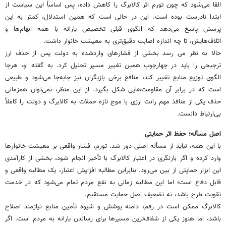
القا می‌شود که چون تورم اثر کالابرگ را کاهش داده، پس اساساً این سیاست از
ابتدا نادرست بوده است. این در حالی است که همین استدلال، کمتر به این
پرسش پاسخ می‌دهد که الگوی قبلی تخصیص یارانه با همه ابهام‌ها و
اتلاف‌هایش، تا چه اندازه اصابت دقیق‌تری به معیشت خانوار داشت.
حالا به نظر می رسد بخشی از فشارهای واردشده به دولت پس از حذف ارز
ترجیحی را باید در چهارچوب همین تغییر مسیر تحلیل کرد. به گفته او، هرجا
الگوی توزیع منابع تغییر کند، منافع برخی بازیگران نیز جابه‌جا می‌شود و طبیعی
است که در برابر آن مقاومت‌هایی شکل بگیرد. از این منظر، نمی‌توان همزمانی
حذف یکی از منافذ مهم رانت ارزی با موج تازه حملات به کالابرگ و دولت را کاملاً
بی‌ارتباط دانست.
اصل مسأله؛ حفظ اثر حمایتی
با این همه، نباید از مسأله اصلی دور شد. تورم، فشار واقعی بر معیشت خانوارها
وارد کرده و اگر بازنگری در اعتبار کالابرگ با تأخیر انجام شود، بخشی از کارآمدی
این ابزار حمایتی از بین می‌رود. بنابراین مطالبه افزایش اعتبار، یک مطالبه واقعی و
قابل دفاع است؛ اما این مطالبه زمانی به نفع مردم تمام می‌شود که در خدمت
تقویت طرح باشد، نه تضعیف اصل حمایت مستقیم.
کالابرگ ممکن است در رقم، دامنه پوشش و شیوه تأمین منابع نیازمند اصلاح
باشد، اما هنوز یکی از شفاف‌ترین مسیرها برای رساندن یارانه به مردم است. اگر