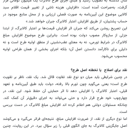
سال گذشته به تصویب رسید و مبنای اجرای طرح کالابرگ یک ‌میلیون ‌تومانی قرار
گرفت، به‌صراحت آمده است: «افزایش هزینه ناشی از تغییر قیمت اقلام سبد
کالایی موضوع این آیین‌نامه به صورت فصلی ارزیابی و از محل منابع موجود در
حساب پشتیبان، از طریق افزایش اعتبار کالابرگ جبران خواهد شد.»
این تصریح روشن می‌کند که جبران اثر افزایش قیمت‌ها بر اعتبار کالابرگ، از ابتدا
جزئی از سازوکار مصوب دولت بوده است. بنابراین طرح موضوع افزایش مبلغ
کالابرگ در شرایط تورمی، نه به معنای عقب‌نشینی از منطق اولیه طرح است و نه
دلیلی برای ناکارآمد دانستن اصل آن؛ بلکه اجرای بخشی از همان طراحی اولیه
محسوب می‌شود.
نقد برای اصلاح یا تخطئه اصل طرح؟
در چنین شرایطی باید میان دو نوع نقد تفاوت قائل شد. یک نقد، ناظر بر تقویت
طرح است؛ یعنی می‌گوید چون تورم بالا رفته، دولت باید طبق آیین‌نامه و تعهد
قبلی، اعتبار کالابرگ را افزایش دهد تا اثر حمایتی آن حفظ شود. این نقد، در
چهارچوب خود طرح قرار دارد و حتی می‌تواند به اجرای دقیق‌تر آن کمک کند.
چنانکه مسئولان دولتی هم اعلام کرده اند افزایش مبلغ کالابرگ در دست بررسی
است.
اما نوع دیگری از نقد، از ضرورت افزایش مبلغ، نتیجه‌ای فراتر می‌گیرد و می‌کوشد
اصل جایگزینی کالابرگ به جای الگوی قبلی را زیر سؤال ببرد. در این روایت، چنین