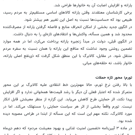
یارانه و افزایش اصابت آن به خانوارها طراحی شد.
برخی کارشناسان معتقدند وقتی یارانه کالاهای اساسی مستقیم‌تر به مردم رسید،
طبیعی بود که حساسیت‌ها نسبت به اصل این تغییر هم بیشتر شود.
در الگوی جدید بخشی از امکان انحراف منابع و فاصله گرفتن یارانه از مصرف‌کننده
محدود شد و همین مسأله، واکنش‌ها و انتقادهای تازه‌ای را به دنبال داشت.
در الگوی قبلی، دولت در مبدأ زنجیره یارانه پرداخت می‌کرد، اما در همه موارد
تضمین روشنی وجود نداشت که منافع این یارانه با همان نسبت به سفره مردم
منتقل شود. در مقابل، کالابرگ با این منطق شکل گرفت که ذی‌نفع اصلی یارانه،
خانوار باشد، نه حلقه‌های میانی.
تورم؛ محور تازه حملات
با بالا رفتن نرخ تورم، حالا مهم‌ترین خط انتقادی علیه کالابرگ بر این محور
متمرکز شده که اعتبار فعلی آن دیگر با رشد قیمت‌ها همخوانی ندارد و اگر افزایش
پیدا نکند، اثر حمایتی طرح کاهش می‌یابد. این گزاره از منظر معیشتی قابل انکار
نیست. تورم واقعاً بخشی از اثر هر سیاست حمایتی را مستهلک می‌کند. اما در
مورد کالابرگ، نکته مهم این است که این مسأله از ابتدا در طراحی مصوبه دیده
شده بود.
در ماده ۳ آیین‌نامه «تضمین امنیت غذایی و بهبود معیشت مردم» که دهم دی‌ماه