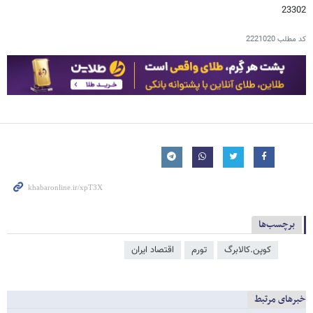
23302
کد مطلب
2221020
برچسب‌ها
کوپن.کالابرگ
تورم
اقتصاد ایران
خبرهای مرتبط