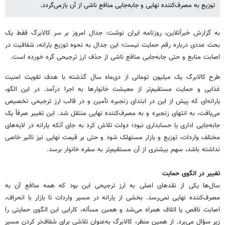
توزیع به مصرف‌کننده نهایی و جابه‌جایی منافع ناشی از آن بازمی‌گردد.
به گزارش خبرآنلاین، روزنامه ایران نوشت: جدال امروز بر سر کالابرگ فقط یک
بحث عددی درباره رقم حمایت نیست؛ این جدال به نحوه توزیع یارانه، شفافیت در
اصابت منابع و حتی جابه‌جایی منافع ناشی از حذف ارز ترجیحی گره خورده است.
طرح کالابرگ یک ‌میلیون ‌تومانی از دی‌ماه سال گذشته با هدف تقویت امنیت
غذایی و حمایت مستقیم‌تر از معیشت خانوارها به اجرا درآمد. در این الگو،
یارانه‌ای که پیش از این در ابتدای زنجیره تأمین و در قالب ارز ترجیحی تخصیص
می‌یافت، به انتهای زنجیره و به مصرف‌کننده نهایی منتقل شد. این تغییر صرفاً یک
جابه‌جایی اداری یا حسابداری نبود؛ دولت تلاش کرد به جای آنکه یارانه در لایه‌های
مختلف واردات، توزیع و بازار مستهلک شود و حتی بر قیمت نهایی نیز تاثیر خاصی
نداشته باشد، سهم بیشتری از آن مستقیم‌تر به سفره خانوار برسد.
تغییر در الگوی حمایت
سال‌ها یکی از نقدهای اصلی به ارز ترجیحی این بود که همه منافع آن به
مصرف‌کننده نهایی نمی‌رسد. بخشی از یارانه در مسیر واردات تا بازار با انحراف،
اصابت ناقص یا اتلاف همراه می‌شد و همین مسأله، کارایی این الگوی حمایتی را
زیر سؤال می‌برد. از همین منظر، کالابرگ به‌عنوان تلاشی برای شفاف‌تر کردن مسیر