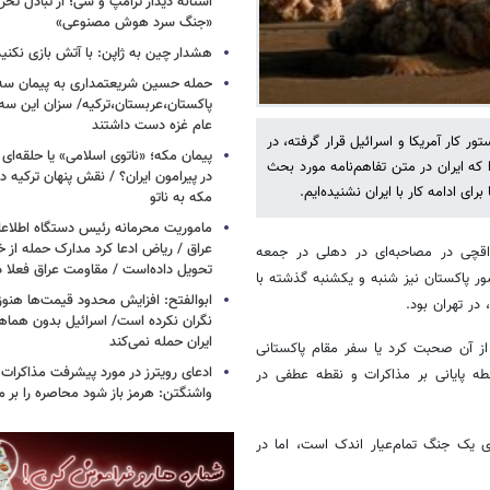
آستانه دیدار ترامپ و شی؛ از تبادل تحری
«جنگ سرد هوش مصنوعی»
هشدار چین به ژاپن: با آتش بازی نکنید
حمله حسین شریعتمداری به پیمان سه 
پاکستان،عربستان،ترکیه/ سزان این سه
عام غزه دست داشتند
ور کار آمریکا و اسرائیل قرار گرفته، در
پیمان مکه؛ «ناتوی اسلامی» یا حلقه‌ای تاز
که ایران در متن تفاهم‌نامه مورد بحث
در پیرامون ایران؟ / نقش پنهان ترکیه در
ای ادامه کار با ایران نشنیده‌ایم.
مکه به ناتو
ماموریت محرمانه رئیس دستگاه اطلاع
عراق / ریاض ادعا کرد مدارک حمله از خ
اقچی در مصاحبه‌ای در دهلی در جمعه
تحویل داده‌است / مقاومت عراق فعلا
شور پاکستان نیز شنبه و یکشنبه گذشته با
ابوالفتح: افزایش محدود قیمت‌ها هنوز آ
در تهران بود.
نگران نکرده است/ اسرائیل بدون هماهنگ
ایران حمله نمی‌کند
 از آن صحبت کرد یا سفر مقام پاکستانی
ادعای رویترز در مورد پیشرفت مذاکرات ا
 رد پیشنهادهای ایران توسط ترامپ در 11 می‌ را نقطه پایانی بر مذاکرات و نقطه عطفی در
واشنگتن: هرمز باز شود محاصره را بر می
یری یک جنگ تمام‌عیار اندک است، اما در