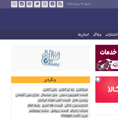
شنبه ۱۷ مرداد ۱۴۰۵
انتشارات
وبلاگ
استان‌ها
وبگردی
خبرآنلاین
راه نو آنلاین
بازی آنلاین
قیمت تلویزیون سونی
مبل مینیمال
جراح بینی گوشتی
پرشین هتل
قیمت آهن فولاد ایرانیان
اعتبارسنجی بانکی
قیمت طلا امروز
بلیط قطار
شرکت رادوکو
قیمت پروفیل
سایت یوتوتایمز
خرید اکانت chatgpt