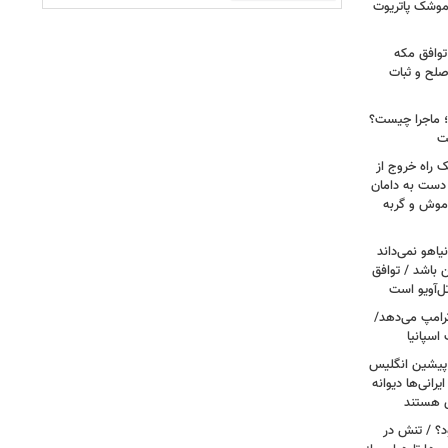
 موشک پاتریوت
توافق مکه
صلح و ثبات
ا؛ ماجرا چیست؟
ت
ک راه خروج از
 دست به دامان
 موش و گربه
یاهو نمی‌داند
ن باشد / توافق
ل‌آویو است
 ترامپ می‌دهد/
اسپانیا
 پیشین انگلیس
یرانی‌ها دیوانه
ی هستند
ود؟ / تنش در