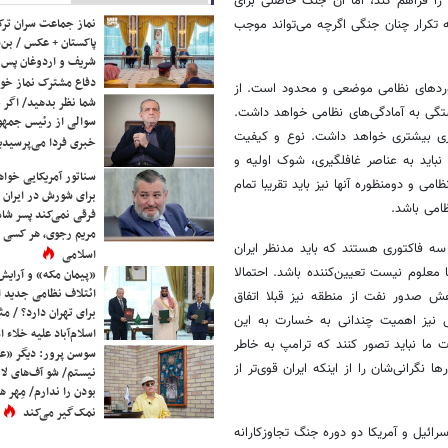
 را فراهم کند، اما آن جنگ حاصلی برای
نماز جماعت سران ترک
تکرار چنان جنگی اگرچه می‌تواند موجب
پاکستان + عکس / بن‌س
شریف و اردوغان پس ا
دفاع مشترک نماز خوا
خوردهای نظامی موضعی و محدود است. از
شما نظر بدهید/ اگر خ
ستگی به آمادگی‌های نظامی خواهد داشت.
سوالی از رئیس جمه
گاری بیشتری خواهد داشت. نوع و کیفیت
خبری فردا می‌پرسیدی
نباید به عناصر غافلگیری، شوک اولیه و
سناتور آمریکایی خواه
می و دومنظوره آنها نیز باید تقریبا تمام
برای شورش در ایران 
ظامی باشد.
فرقی نمی‌کند پسر شاه 
مریم رجوی، هر کسی 
سه فاکتوری هستند که باید مدنظر ایران
اسلامی
 معلوم نیست تعیین‌کننده باشد. احتمالا
«پیمان مکه» و آرایش
ائتلاف نظامی جدید 
ش صدور نفت از منطقه نیز قبلا اتفاق
برای تهران دارد؟ / مث
یل نیز اهمیت چندانی به خسارت به این
اسلام‌آباد علیه خلاء
 ما نباید تصور کنند که ترامپ به خاطر
سوسن پرور: دیگر «عا
نگرانی‌شان را از اینکه ایران قوی‌تر از
نیستم/ شو آف‌های لاز
بودن را ندارم/ مِهر هم
نمک‌گیر می‌کند
یل و آمریکا دو دوره جنگ تجاوزکارانه