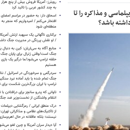
رویترز: آمریکا فروش بیش از پنج هزار
به چند کشور عربی را تائید کرد
پلماسی و مذاکره را تا
اسحاق‌ دار: به حضور در مراسم امضای 
اشته باشد؟
افتخار می‌کنم / امیدواریم که منجر به 
منطقه‌ای شود
برکناری ناگهانی یک سپهبد ارتش آمریک
/ او نقش پررنگی در مدیریت جنگ داش
منابع آگاه به سی‌ان‌ان: کین به دنبال ی
جنگ است/وقتی ژنرال برای پایان جنگ
حلقه ترامپ می‌شود/ما درگیر یک بازی
هستیم
سردرگمی و سرخوردگی در اسرائیل / نتان
جنگ تمام شده یا باید آماده نبرد سنگی
ترامپ با ایران بزرگ‌ترین شکست برای ت
تاوانی که پدرو سانچز برای درافتادن با
انتقام واشنگتن از نخست‌وزیر ضد جنگ 
درک منطق ایرانی / رمزگشایی دیپلمات
از تاکتیک‌های نظامی و مذاکراتی تهران: ا
نیستند؛ بلکه عاقلانه در حال اهرم‌ساز
آیا دیدار سران آمریکا و چین لغو می‌ش