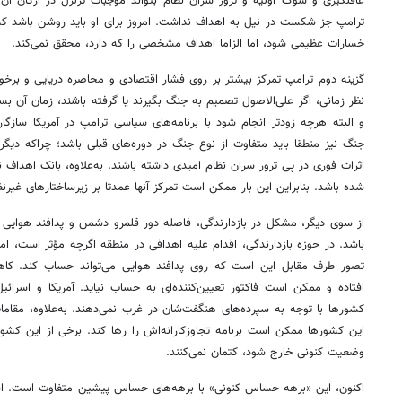
غافلگیری و شوک اولیه و ترور سران نظام بتواند موجبات تزلزل در ارکان آن
ترامپ جز شکست در نیل به اهداف نداشت. امروز برای او باید روشن باشد که 
خسارات عظیمی شود، اما الزاما اهداف مشخصی را که دارد، محقق نمی‌کند.
گزینه دوم ترامپ تمرکز بیشتر بر روی فشار اقتصادی و محاصره دریایی و بر
نظر زمانی، اگر علی‌الاصول تصمیم به جنگ بگیرند یا گرفته باشند، زمان آن ب
و البته هرچه زودتر انجام شود با برنامه‌های سیاسی ترامپ در آمریکا ساز
جنگ نیز منطقا باید متفاوت از نوع جنگ در دوره‌های قبلی باشد؛ چراکه دیگر 
اثرات فوری در پی ترور سران نظام امیدی داشته باشند. به‌علاوه، بانک اهداف نظا
شده باشد. بنابراین این بار ممکن است تمرکز آنها عمدتا بر زیرساختارهای غیرن
از سوی دیگر، مشکل در بازدارندگی، فاصله دور قلمرو دشمن و پدافند هوایی 
باشد. در حوزه بازدارندگی، اقدام علیه اهدافی در منطقه اگرچه مؤثر است، اما
تصور طرف مقابل این است که روی پدافند هوایی‌ می‌تواند حساب کند. کاه
افتاده و ممکن است فاکتور تعیین‌کننده‌ای به حساب نیاید. آمریکا و اسرائ
کشورها با توجه به سپرده‌های هنگفت‌شان در غرب نمی‌دهند. به‌علاوه، مقامات
این کشورها ممکن است برنامه تجاوزکارانه‌اش را رها کند. برخی از این کشورها 
وضعیت کنونی خارج شود، کتمان نمی‌کنند.
اکنون، این «برهه حساس کنونی» با برهه‌های حساس پیشین متفاوت است. اسرائ