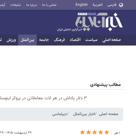
فارسی
العربية
English
تماس با ما
درباره ما
تبلیغات
آرشی
صفحه اصلی
سیاست
اقتصاد
فرهنگ
جامعه
بین‌الملل
ورزش
تا
مطالب پیشنهادی
۳ دلار پاداش در هر لات معاملاتی در بروکر اینوسلو
صفحه اصلی
اخبار بین‌الملل
دیپلماسی
۲۹ اردیبهشت ۱۴۰۵ - ۰۶:۳۹
۱ نفر