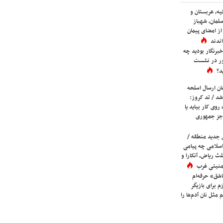
یه، عربستان و
لمان، شهباز
ز امضای پیمان
ندند
برنگار بودید چه
ور در نشست
د؟
ان ارسال اسلحه
شد / تد کروز:
روی کار بیاید یا
جز جمهوری
 جدید منطقه /
اسلامی چه پیامی
لث ریاض، آنکارا و
 امنیتی غرب
شق» حرفه‌ام
م برای بازیگر
 مثل نان آدم‌ها را