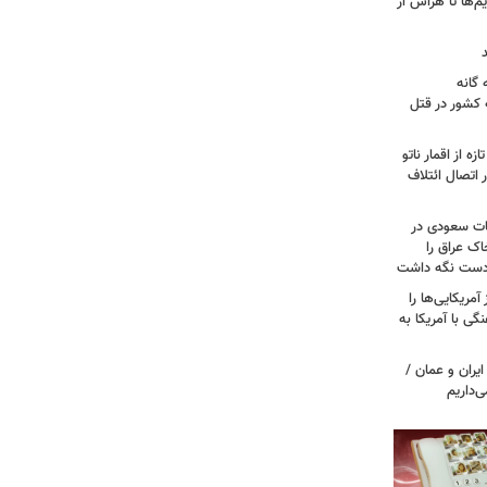
م‌ها تا هراس از
گانه
 کشور در قتل
ه از اقمار ناتو
 اتصال ائتلاف
ات سعودی در
اک عراق را
 دست نگه داشت
مریکایی‌ها را
ی با آمریکا به
یران و عمان /
‌داریم