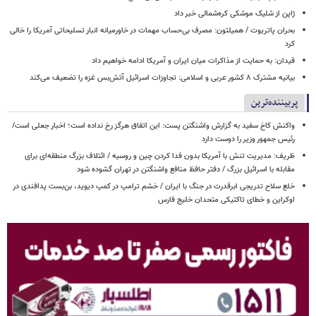
ژاپن از شلیک موشکی کره‌شمالی خبر داد
بحران پاتریوت / همیلتون: مصرف بی‌حساب مهمات در خاورمیانه انبار تسلیحاتی آمریکا را خالی
کرد
فیدان: به حمایت از مذاکرات میان ایران و آمریکا ادامه خواهیم داد
بیانیه مشترک ۸ کشور عربی و اسلامی: تجاوزات اسرائیل آتش‌بس غزه را تضعیف می‌کند
پربیننده‌ترین
واکنش کاخ سفید به گزارش واشنگتن پست: این اتفاق هرگز رخ نداده است؛ اخبار جعلی است/
رئیس جمهور وزیر را دوست دارد
ظریف: مدیریت تنش با آمریکا بدون فدا کردن چین و روسیه / ائتلاف بزرگ منطقه‌ای برای
مقابله با اسرائیل بزرگ / دفتر حافظ منافع واشنگتن در تهران گشوده شود
خلع سلاح تدریجی ابرقدرت در جنگ با ایران / خشم ترامپ در کمپ دیوید، بن‌بست پدافندی در
اوکراین و خطای تاکتیکی متحدان خلیج فارس