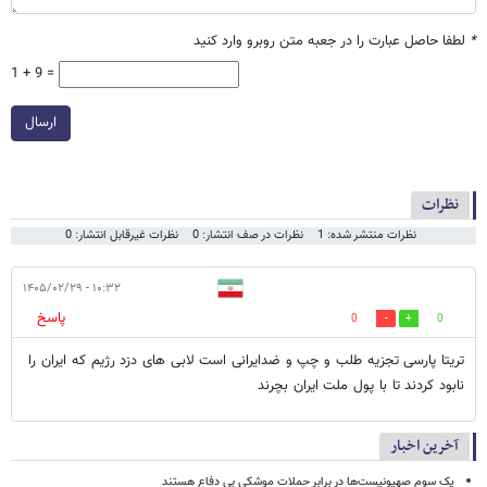
*
لطفا حاصل عبارت را در جعبه متن روبرو وارد کنید
1 + 9 =
ارسال
نظرات
نظرات منتشر شده: 1
نظرات در صف انتشار: 0
نظرات غیرقابل انتشار: 0
۱۰:۳۲ - ۱۴۰۵/۰۲/۲۹
پاسخ
0
0
تریتا پارسی تجزیه طلب و چپ و ضدایرانی است لابی های دزد رژیم که ایران را
نابود کردند تا با پول ملت ایران بچرند
آخرین اخبار
یک‌ سوم صهیونیست‌ها در برابر حملات موشکی بی دفاع هستند