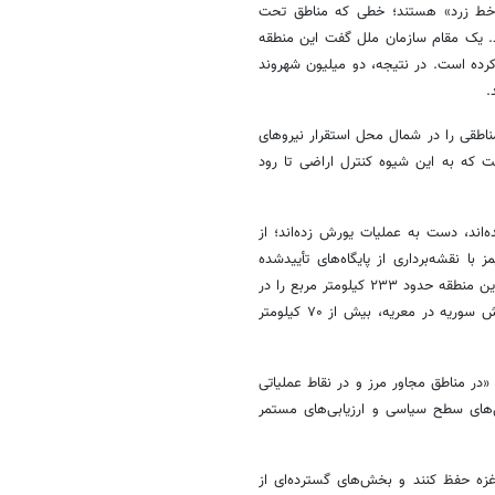
ز «خط زرد» هستند؛ خطی که مناطق تحت
د. یک مقام سازمان ملل گفت این منطقه
ش کوچک کرده است. در نتیجه، دو میلیون شهروند
مناطقی را در شمال محل استقرار نیروهای
ست که به این شیوه کنترل اراضی تا رود
‌اند، دست به عملیات یورش زده‌اند؛ از
ه. فایننشال تایمز با نقشه‌برداری از پایگاه‌های تأییدشده
ارتش اسرائیل در منطقه، حضور نظامی کنونی اسرائیل را محاسبه کرده است. این منطقه حدود ۲۳۳ کیلومتر مربع را در
بر می‌گیرد؛ از ارتفاعات راهبردی جبل‌الشیخ در شمال تا یک پایگاه متروکه ارتش سوریه در معریه، بیش از ۷۰ کیلومتر
«در مناطق مجاور مرز و در نقاط عملیاتی
ل‌های سطح سیاسی و ارزیابی‌های مستمر
 غزه حفظ کنند و بخش‌های گسترده‌ای از