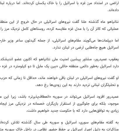
اراضی در امتداد مرز غزه با اسرائیل را با خاک یکسان کرده‌اند. اما درباره لب
داده‌اند.
نتانیاهو ماه گذشته علنا گفت نیروهای اسرائیلی در حال خروج از این منطق
عملیاتی که کاتز آن را با مدل غزه مقایسه کرده، روستاهای کامل نزدیک مرز را
اما دیپلمات‌ها می‌گویند مقام‌های اسرائیلی، از جمله گیدئون ساعر وزیر خ
اسرائیل هیچ جاه‌طلبی ارضی در لبنان ندارد.
یعقوب عمیدرور، مشاور پیشین امنیت ملی نتانیاهو که اکنون عضو اندیشکده
دارد اسرائیل به‌طور دائمی منطقه حائلی «بین یک مایل تا دو کیلومتر» در غزه 
او گفت نیروهای اسرائیلی در لبنان باقی خواهند ماند، حداقل تا زمانی که حزب‌
و تحلیلگران لبنانی تردید دارند به این زودی‌ها رخ دهد.
عمیدرور افزود اسرائیل می‌تواند در سوریه «انعطاف‌پذیرتر» باشد، زیرا این م
موجود، بلکه برای جلوگیری از استقرار بازیگران خصمانه در نزدیکی مرز ای
زیادی به توافق‌هایی دارد که با حکومت جدید خواهیم داشت.
به گفته مقام‌های سوری، اسرائیل و سوریه طی سال گذشته تلاش کرده‌اند د
مذاکرات به دلیل اصرار اسرائیل بر حفظ حضور نظامی در داخل خاک سوریه م