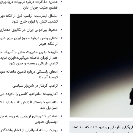
عمان: مذاکرات درباره ترتیبات دریانوردی
فضای مثبت جریان دارد
نشنال اینترست: ترامپ قبل از آنکه دیر 
تشدید تنش با ایران خارج شود
محیط پیرامونی ایران در تکاپوی معماری
ادعای ونس درباره مجوز ایران برای عبو
از تنگه هرمز
ظریف: بدون مدیریت تنش با آمریکا، حت
هم از تهران فاصله می‌گیرند/ایران نباید 
ترامپ قربانی روسیه و چین شود
ادعای زلنسکی درباره تامین ماهانه مو
توسط آمریکا
ترامپ گرفتار در شن‌زار سیاسی
آحارونوت: نتانیاهو، کاتس را نادیده می‌
نتانیاهو خواستار افزا
اسرائیل شد
هشدار کشورهای اروپایی به روسیه برا
اوستیای جنوبی
ی‌گرای افراطی روبه‌رو شده که مدت‌ها
روایت رسانه اسرائیلی از فشار واشنگتن ب