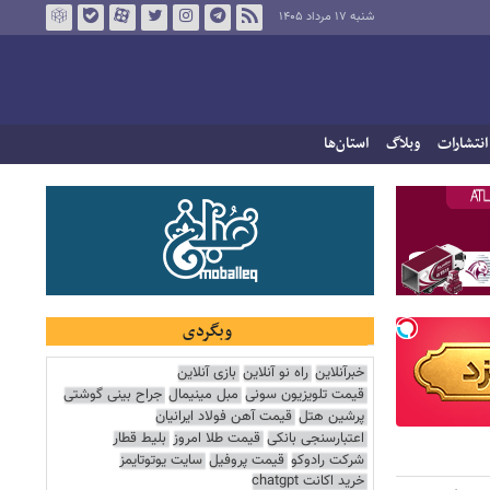
شنبه ۱۷ مرداد ۱۴۰۵
انتشارات
وبلاگ
استان‌ها
وبگردی
خبرآنلاین
راه نو آنلاین
بازی آنلاین
قیمت تلویزیون سونی
مبل مینیمال
جراح بینی گوشتی
پرشین هتل
قیمت آهن فولاد ایرانیان
اعتبارسنجی بانکی
قیمت طلا امروز
بلیط قطار
شرکت رادوکو
قیمت پروفیل
سایت یوتوتایمز
خرید اکانت chatgpt