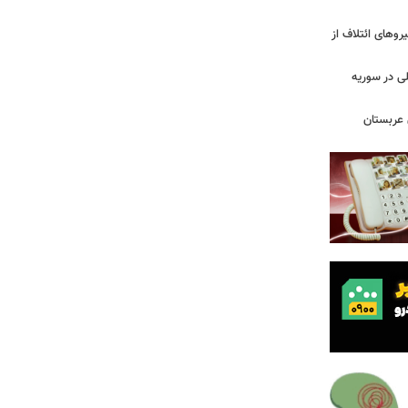
ج نیروهای ائتلاف از
لی در سوریه
 عربستان