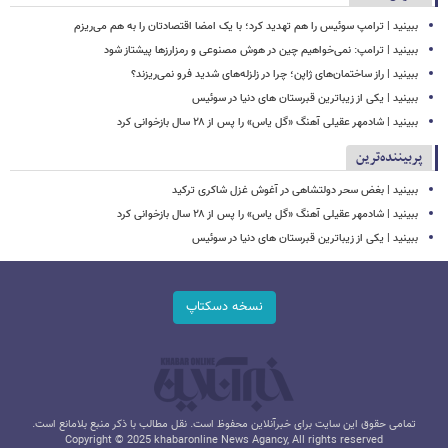
ببینید | ترامپ سوئیس را هم تهدید کرد؛ با یک امضا اقتصادتان را به هم می‌ریزم
ببینید | ترامپ: نمی‌خواهیم چین در هوش مصنوعی و رمزارزها پیشتاز شود
ببینید | راز ساختمان‌های ژاپن؛ چرا در زلزله‌های شدید فرو نمی‌ریزند؟
ببینید | یکی از زیباترین قبرستان های دنیا در سوئیس
ببینید | شادمهر عقیلی آهنگ «گل یاس» را پس از ۲۸ سال بازخوانی کرد
پربیننده‌ترین
ببینید | بغض سحر دولتشاهی در آغوش غزل شاکری ترکید
ببینید | شادمهر عقیلی آهنگ «گل یاس» را پس از ۲۸ سال بازخوانی کرد
ببینید | یکی از زیباترین قبرستان های دنیا در سوئیس
نسخه دسکتاپ
تمامی حقوق این سایت برای خبرآنلاین محفوظ است. نقل مطالب با ذکر منبع بلامانع است.
Copyright © 2025 khabaronline News Agancy, All rights reserved