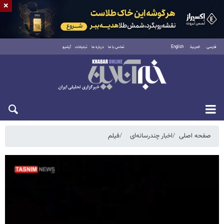
×
فارسی
العربية
English
تماس با ما
درباره ما
تبلیغات
آرشیو
جمعه ۱۶ مرداد ۱۴۰۵
صفحه اصلی
اخبار چندرسانه‌ای
فیلم