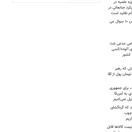
زه علمیه در
کرد جنابعالی در
ام تقلید است
نمایندگان مجلس از این دو وزیر پزشکیان ۱۰ سوال می
امی مدعی شد:
ای آلوده/کسی
ه کشور
لی که رهبر
ت؛ حاج خانم ۳۰۰ هزار تومان پول از آقا
، برای جمهوری
 به آمریکا
یل نمی‌کنیم
د که گره‌گشای
رچوب
ریم
مت کالاها قابل