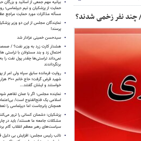
بیانیه مهم جمعی از اساتید و بزرگان حو
حمایت از پزشکیان و تیم دیپلماسی؛ روی
 چند نفر زخمی شدند؟
مسأله مذاکرات مورد حمایت مراجع عظ
پرسند!
سیدحسن خمینی عزادار شد
هشدار کارت زرد به وزیر نفت؟ / صمص
احتمال زد و بند مسئولان با تراستی ه
نمی‌داند تراستی‌ها چقدر پول نفت را ب
برنگرداندند
روایت فرمانده سابق سپاه ولی امر از پو
شهید قرض گرف
خواستند و ایشان گفتند...
نماینده مجلس: اگر با عمان تفاهم شود
اسلامی یک فتح‌الفتوح است/ بی‌اعتمادی
همچنان پابرجاست اما دیپلماسی را تعط
پزشکیان: دشمنان کسانی را ترور می‌کنن
مشکلات جامعه ما هستند/ باید در چا
سیاست‌های رهبر معظم انقلاب گام بردا
نائب رئیس مجلس: افزایش بی دلیل قی