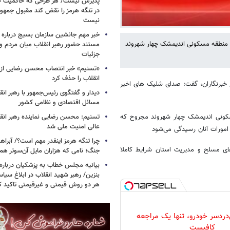
پذیرش نیست/ هر طرحی که حاکمیت ج
در تنگه هرمز را نقض کند مقبول جمهور
نیست
خبر مهم جانشین سازمان بسیج درباره ا
در منطقه مسکونی اندیمشک چهار شهروند
مستند حضور رهبر انقلاب میان مردم و 
جزئیات
«تسنیم» خبر انتصاب محسن رضایی از 
انقلاب را حذف کرد
لله حیاتی سه شنبه ۲۹ اردیبهشت در جمع خبرنگاران، گفت: صدای شلیک های اخیر
دیدار و گفتگوی رئیس‌جمهور با رهبر انقل
مسائل اقتصادی و نظامی کشور
مسکونی اندیمشک چهار شهروند مجروح که
تسنیم: محسن رضایی نماینده رهبر انق
عالی امنیت ملی شد
ه امورات آنان رسیدگی می‌شود
چرا تنگه هرمز اینقدر مهم است؟/ آبراهه
های مسلح و مدیریت استان شرایط کاملا
جنگ؛ نامی که هزاران مایل آن‌سوتر هم 
بیانیه مجلس خطاب به پزشکیان دربار
بنزین/ رهبر شهید انقلاب در ابلاغ سیا
هر دو روش قیمتی و غیرقیمتی تاکید کرد
دردسر خودرو، تنها یک مراجعه
کافیست