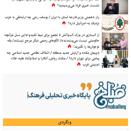
نشست خبری فردا می‌پرسیدید؟
راز دشمنی وزیرخارجه لبنان با ایران / یوسف رجی چه ارتباطی با حزب
نزدیک به اسرائیل دارد؟
از آب‌بازی در پارک آب‌وآتش تا تجمع برای نیما تکیدو؛«این نسل هرآنچه
حکومتی نیست می‌پسندند»/ الگوهای رسمی دیگر مرجع نیستند/ یقه
نوجوان‌ها را نگیرید!
«پیمان مکه» و آرایش جدید منطقه / ائتلاف نظامی جدید اسلامی چه
پیامی برای تهران دارد؟ / مثلث ریاض، آنکارا و اسلام‌آباد علیه خلاء
امنیتی غرب
وبگردی