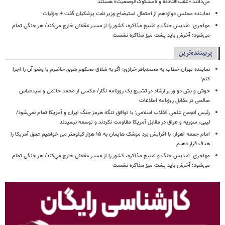
می‌دانند «عقب‌افتاده» و «مشکوک‌الوضعیت» هستند
نماینده مجلس دوازدهم از احتمال استیضاح وزیر نفت پزشکیان گفت + جزئیات
مهاجری: تقدیس جنگ و تقبیح مذاکره، کشور را از مسیر عقلانی خارج می‌کند/ هر جنگی تمام
می‌شود؛ آخرش باید پشت میز مذاکره نشست
پربیننده‌ترین
نماینده تهران خطاب به محمدباقر خرازی: اگر به شلاق محکوم شوی حاضرم با وضو آن را اجرا
کنم!
خوش و بش دو وزیر ارشاد در تشییع یک روزنامه نگار/ عکسی از محمد خاتمی و سیدعباس
صالحی در مقابل روزنامه اطلاعات
رئیس انجمن علمی انقلاب اسلامی: با توافق تنگه هرمز جنگ ایران و آمریکا تمام نمی‌شود/
لیبی، سوریه و عراق در مقابل آمریکا مقاومت نکردند و توسعه نرسیدند
امام‌ جمعه اهواز: با افزایش برد موشک هایمان به ۱۵ هزار کیلومتر می خواهیم عمق آمریکا را
هدف قرار دهیم
مهاجری: تقدیس جنگ و تقبیح مذاکره، کشور را از مسیر عقلانی خارج می‌کند/ هر جنگی تمام
می‌شود؛ آخرش باید پشت میز مذاکره نشست