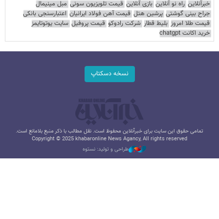
خبرآنلاین
راه نو آنلاین
بازی آنلاین
قیمت تلویزیون سونی
مبل مینیمال
جراح بینی گوشتی
پرشین هتل
قیمت آهن فولاد ایرانیان
اعتبارسنجی بانکی
قیمت طلا امروز
بلیط قطار
شرکت رادوکو
قیمت پروفیل
سایت یوتوتایمز
خرید اکانت chatgpt
نسخه دسکتاپ
تمامی حقوق این سایت برای خبرآنلاین محفوظ است. نقل مطالب با ذکر منبع بلامانع است.
Copyright © 2025 khabaronline News Agancy, All rights reserved
طراحی و تولید: نستوه