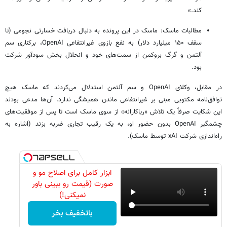
کند.»
مطالبات ماسک: ماسک در این پرونده به دنبال دریافت خسارتی نجومی (تا
سقف ۱۵۰ میلیارد دلار) به نفع بازوی غیرانتفاعی OpenAI، برکناری سم
آلتمن و گرگ بروکمن از سمت‌های خود و انحلال بخش سودآور شرکت
بود.
در مقابل، وکلای OpenAI و سم آلتمن استدلال می‌کردند که ماسک هیچ
توافق‌نامه مکتوبی مبنی بر غیرانتفاعی ماندن همیشگی ندارد. آن‌ها مدعی بودند
این شکایت صرفاً یک تلاش «ریاکارانه» از سوی ماسک است تا پس از موفقیت‌های
چشمگیر OpenAI بدون حضور او، به یک رقیب تجاری ضربه بزند (اشاره به
راه‌اندازی شرکت xAI توسط ماسک).
ابزار کامل برای اصلاح مو و
صورت (قیمت رو ببینی باور
نمیکنی!)
باتخفیف بخر