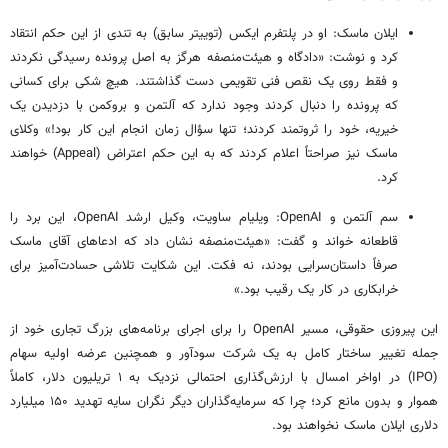
ایلان ماسک: او در پلتفرم ایکس (توییتر سابق) به تندی از این حکم انتقاد
کرد و نوشت: «دادگاه و هیئت‌منصفه هرگز به اصل پرونده رسیدگی نکردند
و فقط روی یک نقص فنی تقویمی دست گذاشتند. هیچ شکی برای کسانی
که پرونده را دنبال کردند وجود ندارد که آلتمن و بروکمن با دزدیدن یک
خیریه، خود را ثروتمند کردند؛ تنها سؤال زمان انجام این کار بود!» وکلای
ماسک نیز صراحتاً اعلام کردند که به این حکم اعتراض (Appeal) خواهند
کرد.
سم آلتمن و OpenAI: ویلیام ساویت، وکیل ارشد OpenAI، این برد را
قاطعانه خواند و گفت: «هیئت‌منصفه نشان داد که ادعاهای آقای ماسک
صرفاً داستان‌سرایی بودند، نه فکت. این شکایت تلاشی حسادت‌آمیز برای
خرابکاری در کار یک رقیب بود.»
این پیروزی حقوقی، مسیر OpenAI را برای اجرای برنامه‌های بزرگ تجاری خود از
جمله تغییر ساختار کامل به یک شرکت سودآور و همچنین عرضه اولیه سهام
(IPO) در اواخر امسال با ارزش‌گذاری احتمالی نزدیک به ۱ تریلیون دلار، کاملاً
هموار و بدون مانع کرد؛ چرا که سرمایه‌گذاران دیگر نگران سایه تهدید ۱۵۰ میلیارد
دلاری ایلان ماسک نخواهند بود.