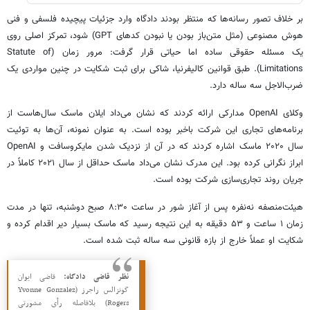
بر خلاف تصور رسانه‌ها که منتظر بودند دادگاه وارد جزئیات پیچیده فلسفی و فنی
هوش مصنوعی (مثل متن‌باز بودن یا نبودن کدهای GPT) شود، تمرکز اصلی روی
یک مسئله حقوقی ساده اما حیاتی قرار گرفت: مرور زمان (Statute of
Limitations). طبق قوانین کالیفرنیا، شاکی برای ثبت شکایت در چنین مواردی یک
ضرب‌الاجل سه ساله دارد.
وکلای OpenAI مدارکی ارائه کردند که نشان می‌داد ایلان ماسک سال‌هاست از
برنامه‌های تجاری این شرکت باخبر بوده است. به عنوان نمونه، آن‌ها به توئیت
سال ۲۰۲۰ ماسک اشاره کردند که در آن از نزدیک شدن مایکروسافت و OpenAI
ابراز نگرانی کرده بود. این مدرک نشان می‌داد ماسک حداقل از سال ۲۰۲۱ کاملاً در
جریان روند تجاری‌سازی شرکت بوده است.
هیئت‌منصفه نه‌نفره پس از آغاز شور در ساعت ۸:۳۰ صبح دوشنبه، تنها در مدت
زمان ۱ ساعت و ۵۳ دقیقه به این نتیجه رسید که ماسک بسیار دیر اقدام کرده و
شکایت او عملاً خارج از بازه قانونی سه ساله ثبت شده است.
نظر قاضی دادگاه:
قاضی ایوان
گونزالس راجرز (Yvonne Gonzalez
Rogers) بلافاصله رأی مشورتی