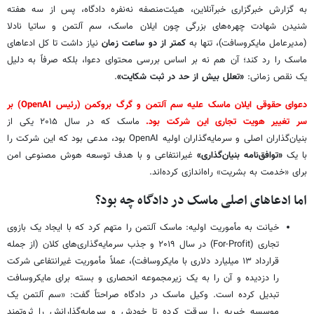
به گزارش خبرگزاری خبرآنلاین، هیئت‌منصفه نه‌نفره دادگاه، پس از سه هفته
شنیدن شهادت چهره‌های بزرگی چون ایلان ماسک، سم آلتمن و ساتیا نادلا
(مدیرعامل مایکروسافت)، تنها به
کمتر از دو ساعت زمان
نیاز داشت تا کل ادعاهای
ماسک را رد کند؛ آن‌ هم نه بر اساس بررسی محتوای دعوا، بلکه صرفاً به دلیل
یک نقص زمانی:
«تعلل بیش از حد در ثبت شکایت»
.
دعوای حقوقی ایلان ماسک علیه سم آلتمن و گرگ بروکمن (رئیس OpenAI) بر
سر تغییر هویت تجاری این شرکت بود.
ماسک که در سال ۲۰۱۵ یکی از
بنیان‌گذاران اصلی و سرمایه‌گذاران اولیه OpenAI بود، مدعی بود که این شرکت را
با یک
«توافق‌نامه بنیان‌گذاری»
غیرانتفاعی و با هدف توسعه هوش مصنوعی امن
برای «خدمت به بشریت» راه‌اندازی کرده‌اند.
اما ادعاهای اصلی ماسک در دادگاه چه بود؟
خیانت به مأموریت اولیه: ماسک آلتمن را متهم کرد که با ایجاد یک بازوی
تجاری (For-Profit) در سال ۲۰۱۹ و جذب سرمایه‌گذاری‌های کلان (از جمله
قرارداد ۱۳ میلیارد دلاری با مایکروسافت)، عملاً مأموریت غیرانتفاعی شرکت
را دزدیده و آن را به یک زیرمجموعه انحصاری و بسته‌ برای مایکروسافت
تبدیل کرده است. وکیل ماسک در دادگاه صراحتاً گفت: «سم آلتمن یک
موسسه خیریه را سرقت کرده تا خودش و سرمایه‌گذارانش را ثروتمند