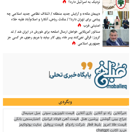
نزدیک به اسرائیل دارد؟
«پیمان مکه» و آرایش جدید منطقه / ائتلاف نظامی جدید اسلامی چه
پیامی برای تهران دارد؟ / مثلث ریاض، آنکارا و اسلام‌آباد علیه خلاء
امنیتی غرب
سناتور آمریکایی خواهان ارسال اسلحه برای شورش در ایران شد / تد
کروز: فرقی نمی‌کند پسر شاه روی کار بیاید یا مریم رجوی، هر کسی جز
جمهوری اسلامی
وبگردی
خبرآنلاین
راه نو آنلاین
بازی آنلاین
قیمت تلویزیون سونی
مبل مینیمال
جراح بینی گوشتی
پرشین هتل
قیمت آهن فولاد ایرانیان
اعتبارسنجی بانکی
قیمت طلا امروز
بلیط قطار
شرکت رادوکو
قیمت پروفیل
سایت یوتوتایمز
خرید اکانت chatgpt