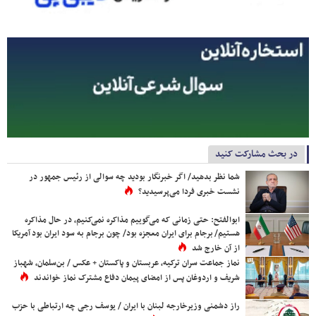
در بحث مشارکت کنید
شما نظر بدهید/ اگر خبرنگار بودید چه سوالی از رئیس جمهور در
نشست خبری فردا می‌پرسیدید؟
ابوالفتح: حتی زمانی که می‌گوییم مذاکره نمی‌کنیم، در حال مذاکره
هستیم/ برجام برای ایران معجزه بود/ چون برجام به سود ایران بود آمریکا
از آن خارج شد
نماز جماعت سران ترکیه، عربستان و پاکستان + عکس / بن‌سلمان، شهباز
شریف و اردوغان پس از امضای پیمان دفاع مشترک نماز خواندند
راز دشمنی وزیرخارجه لبنان با ایران / یوسف رجی چه ارتباطی با حزب