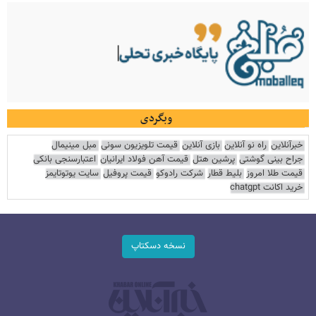
وبگردی
خبرآنلاین
راه نو آنلاین
بازی آنلاین
قیمت تلویزیون سونی
مبل مینیمال
جراح بینی گوشتی
پرشین هتل
قیمت آهن فولاد ایرانیان
اعتبارسنجی بانکی
قیمت طلا امروز
بلیط قطار
شرکت رادوکو
قیمت پروفیل
سایت یوتوتایمز
خرید اکانت chatgpt
نسخه دسکتاپ