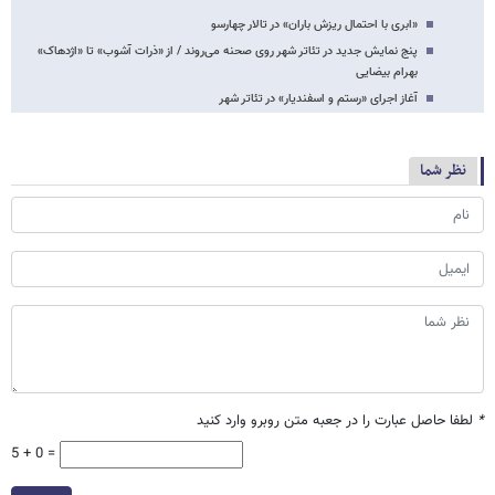
«ابری با احتمال ریزش باران» در تالار چهارسو
پنج نمایش جدید در تئاتر شهر روی صحنه می‌روند / از «ذرات آشوب» تا «اژدهاک»
بهرام بیضایی
آغاز اجرای «رستم و اسفندیار» در تئاتر شهر
نظر شما
*
لطفا حاصل عبارت را در جعبه متن روبرو وارد کنید
5 + 0 =