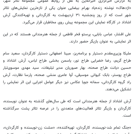
به گزارش خبرگزاری خبرآنلاین به نقل از روابط عمومی مجموعه تئاتر شهر،
«اژدهاک» نوشته زنده‌یاد بهرام بیضایی عنوان یکی از تازه‌ترین نمایش‌های تئاتر
شهر است که از روز پنجشنبه ۳۱ اردیبهشت به کارگردانی و تهیه‌کنندگی آرش
اشاداد در کارگاه نمایش این مجموعه پیش روی مخاطبان قرار می‌گیرد.
علی افشار، عباس بابایی، پرستو فخر فاطمی از جمله هنرمندانی هستند که در این
اثر نمایشی به عنوان بازیگر حضور دارند.
ملیکا وزیری‌مقدم دستیار و برنامه‌ریز، مبینا اصفهانی دستیار کارگردان، سعید سام
طراح گریم، رضا خضرایی طراح نور، یاسمن بخشی طراح لباس، آرش اشاداد و
حسین دیانت طراح صحنه، بهار صبوریان مدیر تبلیغات، سید مهدی موسوی‌تبار
طراح پوستر، بابک کیوانی موسیقی، آوا عامری منشی صحنه، پارسا نظارت، آرش
راد گروه کارگردانی، سمانه جویا عکاس نیز دیگر عوامل اجرایی این اثر نمایشی را
تشکیل می‌دهند.
آرش اشاداد از جمله هنرمندانی است که طی سال‌های گذشته به عنوان نویسنده،
کارگردان و بازیگر تئاتر فعالیت‌های متعددی را در عرصه تئاتر پشت سرگذاشته
است.
«جنگ تمام شد-نویسنده، کارگردان، تهیه‌کننده»، «مشت زن-نویسنده و کارگردان»،