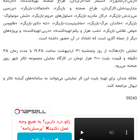
«آرش-دراماتورژ»، «سنمار اشا-کارگردان، طراح صحنه، تهیه‌کننده»، «کارنامه
بنداربیدخش-کارگردان، طراح صحنه و بازیگر»، «احتمالات-بازیگر»، «برزمین
می‌زندش-بازیگر»، «رئال مادرید-بازیگر»، «سلول‌های حروم-بازیگر»، «شش مونولوگ-
بازیگر»، «خاندان مرگ-بازیگر»، «ماشینیست-بازیگر»، «ننه دلاور-بازیگر»، «طاووس
حوض نقاشی-بازیگر»، «شب هزار و یکم-تهیه‌کننده»، «دربی-تهیه‌کننده» و پروژه‌های
دیگر از جمله آثاری است که اشاداد در آن حضور داشته است.
نمایش «اژدهاک» از روز پنجشنبه ۳۱ اردیبهشت ساعت ۱۹:۴۵ با مدت زمان ۴۵
دقیقه و قیمت بلیت ۲۰۰ هزار تومان در کارگاه نمایش مجموعه تئاتر شهر روی
صحنه می‌رود.
علاقه مندان برای تهیه بلیت این اثر نمایشی می‌توانند به سامانه‌های گیشه تئاتر و
تیوال مراجعه کنند.
59243
زانو درد دارین؟ به هیچ وجه
عمل نکنید❌ "پرسش‌نامه"