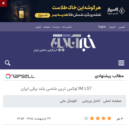
×
فارسی
العربية
English
تماس با ما
درباره ما
تبلیغات
آرشیو
پنجشنبه ۱۵ مرداد ۱۴۰۵
مطالب پیشنهادی
IM LS7 لوکس ترین شاسی بلند برقی ایران
صفحه اصلی
اخبار ورزشی
فوتبال ملی
۲۹ اردیبهشت ۱۴۰۵ - ۱۴:۵۶
۳ نفر