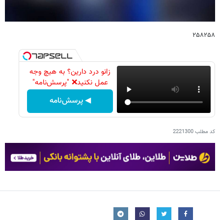
۲۵۸۲۵۸
زانو درد دارین؟ به هیچ وجه
عمل نکنید❌ "پرسش‌نامه"
◀ پرسش‌نامه
کد مطلب
2221300