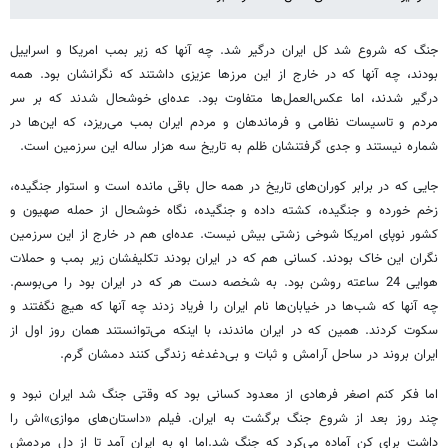
جنگ که شروع شد کل ایران درگیر شد. چه آنها که زیر بمب امریکا و اسراییل
بودند، چه آنها که در خارج از این مرزها عزیزی داشتند که نگرانشان بود. همه
درگیر شدند، اما عکس‌العمل‌ها متفاوت بود. عده‌ای خوشحال شدند که بر سر
مردم و تاسیسات نظامی و فرماندهان و مردم ایران بمب می‌ریزد، که این‌ها در
شماره نیستند و جدی گرفتنشان ظلم به تاریخ سه هزار ساله این سرزمین است.
جایی که در برابر کوران‌های تاریخ در همه حال باقی مانده است و استوار جنگیده،
زخم خورده و جنگیده، کشته داده و جنگیده، نگاه خوشحال از حمله صهیون و
کشور نوپای امریکا شوخی زشتی بیش نیست. عده‌ای هم در خارج از این سرزمین
نگران این خاک بودند. کسانی هم که در ایران بودند تکلیفشان زیر بمب و حملات
هوایی 24 ساعته روشن بود. به شخصه دست هر که در ایران بود را می‌بوسم.
چه آنها که شب‌ها در خیابان‌ها نام ایران را فریاد زدند چه آنها که هیچ نگفتند و
سکوت کردند. همین که در ایران ماندند، با اینکه می‌توانستند همان روز اول از
ایران بروند در ساحل آرامش و ثبات و بی‌دغدغه زندگی کنند دمشان گرم.
اما فکر کنم اصغر فرهادی از معدود کسانی بود که وقتی جنگ شد ایران نبود و
چند روز بعد از شروع جنگ برگشت به ایران. فیلم «داستان‌های موازی»اش را
داشت برای کن آماده می‌کرد که جنگ شد.اما او به ایران آمد تا از دل مردمش