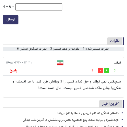
4 + 6 =
ارسال
نظرات
نظرات منتشر شده: 1
نظرات در صف انتشار: 3
نظرات غیرقابل انتشار: 6
ایرانی
۱۳:۳۱ - ۱۴۰۵/۰۲/۳۰
پاسخ
1
3
هیچکس نمی تواند و حق ندارد کسی را از وطنش طرد کند! با هر اندیشه و
تفکری! وطن ملک شخصی کسی نیست! مال همه است!
آخرین اخبار
داستان تفنگی که کام عروس و داماد را تلخ می‌کند
«زنده‌شور» و روایت نجات پنج اعدامی؛ تلاش برای بخشش در آخرین شب زندگی
«مرد عنکبوتی: روزی نو»؛ سریع‌ترین فیلم تاریخ در رسیدن به ۵۰۰ میلیون دلار