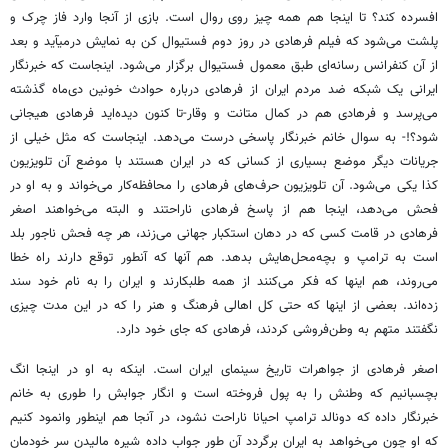
افسرده کند؟ تا اینجا هم همه چیز روی روال است. بازی از آنجا وارد فاز چرک و
پلشت می‌شود که فیلم فرهادی در روز دوم فستیوال کن به نمایش درمیآید و بعد
از آن کنفرانس رسانه‌ای طبق معمول فستیوال برگزار می‌شود. اینجاست که خبرنگار
ایرانی یک شبکه ضد مردم ایران از فرهادی درباره حوادث خونین دی‌ماه گذشته
می‌پرسد و فرهادی هم در کمال متانت و وقار-تا کنون دیده‌اید فرهادی هیجانی
شود؟!- به سوال خانم خبرنگار پاسخی درست می‌دهد. اینجاست که مثل خیلی از
جریانات دیگر موضع بسیاری از کسانی که در ایران هستند با موضع آن تلویزیون
کذا یکی می‌شود. آن تلویزیون حرف‌های فرهادی را محافظه‌کار می‌خواند و به او در
فحش می‌دهد، اینجا هم از پاسخ فرهادی ناراحتند و البته می‌خواهند اصغر
فرهادی در قامت کسی که در دهان استکبار جهانی می‌زند، هر چه فحش ناجور بلد
است به ترامپ و بچه‌محل‌هایش بدهد. هم آنها که آنطور توقع دارند راه خطا
می‌روند، هم اینها که فکر می‌کنند از همه طلبکارند و ایران را به نام خود سند
زده‌اند. بعضی از اینها که حتی کل اهالی فرهنگ و هنر را که در این مدت چیزی
نگفتند متهم به وطن‌فروشی کردند، فرهادی که جای خود دارد.
اصغر فرهادی از جواهرات تاریخ سینمای ایران است. اینکه به او در اینجا انگ
بچسبانیم که وطنش را به پول فروخته است و انگار جوابش را طوری به خانم
خبرنگار داده که دونالد ترامپ احیانا ناراحت نشود، در آنجا هم اینطور وانمود کنیم
که او چون می‌خواهد به ایران برگردد آن طور جواب داده شیره مالیدن سر خودمان