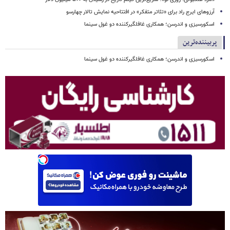
آرزوهای ایرج راد برای «تئاتر متفکر» در افتتاحیه نمایش تالار چهارسو
اسکورسیزی و اندرسن؛ همکاری غافلگیرکننده دو غول سینما
پربیننده‌ترین
اسکورسیزی و اندرسن؛ همکاری غافلگیرکننده دو غول سینما