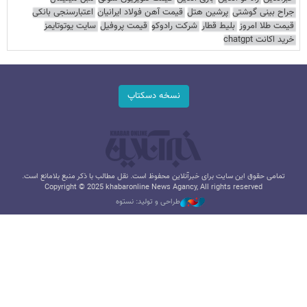
جراح بینی گوشتی
پرشین هتل
قیمت آهن فولاد ایرانیان
اعتبارسنجی بانکی
قیمت طلا امروز
بلیط قطار
شرکت رادوکو
قیمت پروفیل
سایت یوتوتایمز
خرید اکانت chatgpt
نسخه دسکتاپ
تمامی حقوق این سایت برای خبرآنلاین محفوظ است. نقل مطالب با ذکر منبع بلامانع است.
Copyright © 2025 khabaronline News Agancy, All rights reserved
طراحی و تولید: نستوه