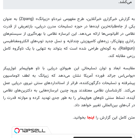
می‌کشد.
به گزارش خبرگزاری خبرآنلاین، طرح مفهومی نبردناو «زیپانگ» (Zipang) به عنوان
یکی از جاه‌طلبانه‌ترین ایده‌ها در حوزه تسلیحات مدرن دریایی، بازتعریفی از قدرت
نظامی در اقیانوس‌ها ارائه می‌دهد. این ابرسازه نظامی با بهره‌گیری از سیستم‌های
راداری پنهان‌کار، زره‌های کامپوزیتی چندلایه و نسل جدید توپ‌های الکترومغناطیسی
(Railgun)، به گونه‌ای طراحی شده است که بتواند به تنهایی با یک ناوگروه کامل
رزمی مقابله کند.
مقایسه ابعاد و توان تسلیحاتی این هیولای دریایی با ناو هواپیمابر غول‌پیکر
«یواس‌اس جرالد فورد» آمریکا نشان می‌دهد که زیپانگ به لطف اتوماسیون
پیشرفته و تسلیحات دگرگون‌کننده، فراتر از استانداردهای سنتی نیروی دریایی عمل
می‌کند. کارشناسان نظامی معتقدند ورود چنین ابرسازه‌هایی به دکترین‌های نظامی
آینده، تسلط سنتی ناوهای هواپیمابر را به طور جدی تهدید کرده و موازنه قدرت را
در آب‌های بین‌المللی تغییر خواهد داد.
متن کامل این گزارش را
اینجا
بخوانید.