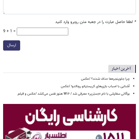
*
لطفا حاصل عبارت را در جعبه متن روبرو وارد کنید
9 + 1 =
ارسال
آخرین اخبار
چرا جلوپنجره‌ها حذف شدند؟ /عکس
آشنایی با اسباب‌ بازی‌های کریستیانو رونالدو! /عکس
بوگاتی سفارشی با نام «دِستِریِر» معرفی شد / W۱۶ هنوز نفس می‌کشد /عکس و فیلم