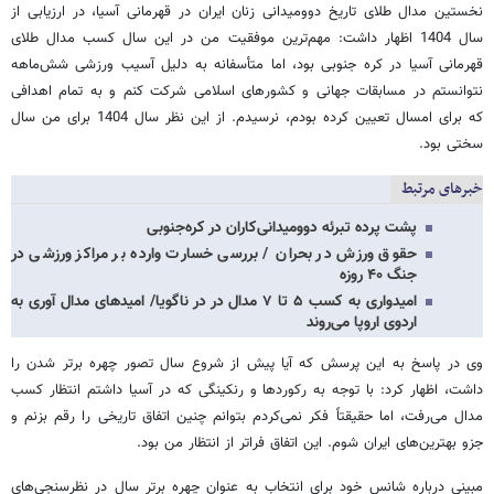
نخستین مدال طلای تاریخ دوومیدانی زنان ایران در قهرمانی آسیا، در ارزیابی از
سال 1404 اظهار داشت: مهم‌ترین موفقیت من در این سال کسب مدال طلای
قهرمانی آسیا در کره جنوبی بود، اما متأسفانه به دلیل آسیب ورزشی شش‌ماهه
نتوانستم در مسابقات جهانی و کشورهای اسلامی شرکت کنم و به تمام اهدافی
که برای امسال تعیین کرده بودم، نرسیدم. از این نظر سال 1404 برای من سال
سختی بود.
خبرهای مرتبط
پشت پرده تبرئه دوومیدانی‌کاران در کره‌جنوبی
حقوق ورزش در بحران / بررسی خسارت وارده بر مراکز ورزشی در
جنگ ۴۰ روزه
امیدواری به کسب ۵ تا ۷ مدال در در ناگویا/ امیدهای مدال آوری به
اردوی اروپا می‌روند
وی در پاسخ به این پرسش که آیا پیش از شروع سال تصور چهره برتر شدن را
داشت، اظهار کرد: با توجه به رکوردها و رنکینگی که در آسیا داشتم انتظار کسب
مدال می‌رفت، اما حقیقتاً فکر نمی‌کردم بتوانم چنین اتفاق تاریخی را رقم بزنم و
جزو بهترین‌های ایران شوم. این اتفاق فراتر از انتظار من بود.
مبینی درباره شانس خود برای انتخاب به عنوان چهره برتر سال در نظرسنجی‌های