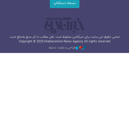
نسخه دسکتاپ
تمامی حقوق این سایت برای خبرآنلاین محفوظ است. نقل مطالب با ذکر منبع بلامانع است.
Copyright © 2025 khabaronline News Agancy, All rights reserved
طراحی و تولید: نستوه