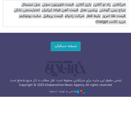
خبرآنلاین
راه نو آنلاین
بازی آنلاین
قیمت تلویزیون سونی
مبل مینیمال
جراح بینی گوشتی
پرشین هتل
قیمت آهن فولاد ایرانیان
اعتبارسنجی بانکی
قیمت طلا امروز
بلیط قطار
شرکت رادوکو
قیمت پروفیل
سایت یوتوتایمز
خرید اکانت chatgpt
نسخه دسکتاپ
تمامی حقوق این سایت برای خبرآنلاین محفوظ است. نقل مطالب با ذکر منبع بلامانع است.
Copyright © 2025 khabaronline News Agancy, All rights reserved
طراحی و تولید: نستوه