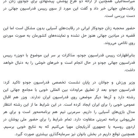
میراسماعیلی همچنین از ارائه دو طرح پوشش پیشنهادی برای جودوی زنان در
رقابت‌های جهانی خبر داد و گفت این مورد از سوی رییس فدراسیون جهانی در
دست بررسی است.
حضور محجبه زنان جودوکار ایرانی در رقابت‌های آسیایی بدون مشکل است اما این
قضیه در میادین جهانی هنوز حل نشده و نماینده‌های کشورمان به صورت موردی
روی تاتامی می‌روند.
بنابراظهارات رییس فدراسیون جودو، مذاکرات بر سر این موضوع با «ویزر» رییس
فدراسیون جهانی جودو در حال انجام است و خبرهای خوشی را به دنبال خواهد
داشت.
وزیر ورزش و جوانان در پایان نشست تخصصی فدراسیون جودو تاکید کرد:
فدراسیون جودو بعد از تعلیق مراودات بین المللی خوبی با مجامع جهانی این
رشته دارد و آن‌ها دیگر موضعی روی فدراسیون ایران ندارند. ویزر هم اقبال
عمومی خوبی را برای ایران ایجاد کرده است. در این شرایط ما از این رشته انتظار
مدال بازی‌های آسیایی را داریم. سرمربی تیم هم برنامه‌محور است و برای هر
ملی‌پوشی برنامه تمرینی متفاوت دارد. تمام شرایط را برای حضور ملی پوشان در
اردوی روسیه یا جمهوری آذربایجان مهیا می‌کنیم که به نتایج خوبی برسیم.
همچنین توقع داریم در بخش بانوان نیز سرمایه‌گذاری بیشتری صورت گیرد.