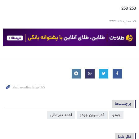
253 258
کد مطلب
2221359
برچسب‌ها
جودو
فدراسیون جودو
احمد دنیامالی
نظر شما