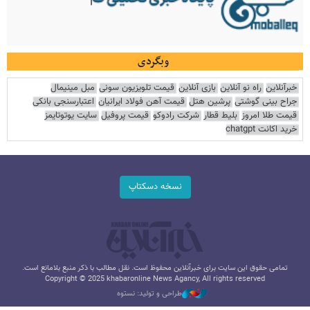
وبگردی
خبرآنلاین
راه نو آنلاین
بازی آنلاین
قیمت تلویزیون سونی
مبل مینیمال
جراح بینی گوشتی
پرشین هتل
قیمت آهن فولاد ایرانیان
اعتبارسنجی بانکی
قیمت طلا امروز
بلیط قطار
شرکت رادوکو
قیمت پروفیل
سایت یوتوتایمز
خرید اکانت chatgpt
نسخه دسکتاپ
تمامی حقوق این سایت برای خبرآنلاین محفوظ است. نقل مطالب با ذکر منبع بلامانع است.
Copyright © 2025 khabaronline News Agancy, All rights reserved
طراحی و تولید: نستوه