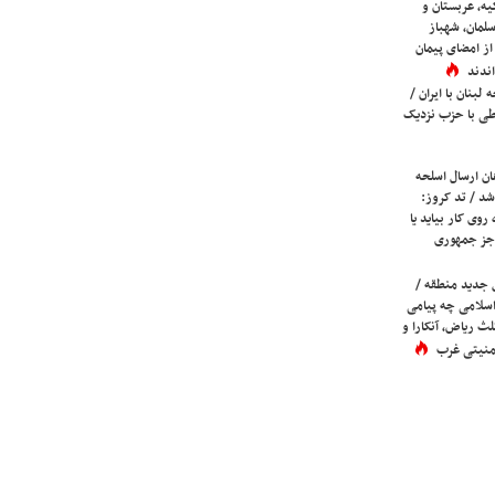
یه، عربستان و
لمان، شهباز
ز امضای پیمان
ندند
لبنان با ایران /
ی با حزب نزدیک
ان ارسال اسلحه
شد / تد کروز:
روی کار بیاید یا
جز جمهوری
 جدید منطقه /
اسلامی چه پیامی
لث ریاض، آنکارا و
 امنیتی غرب