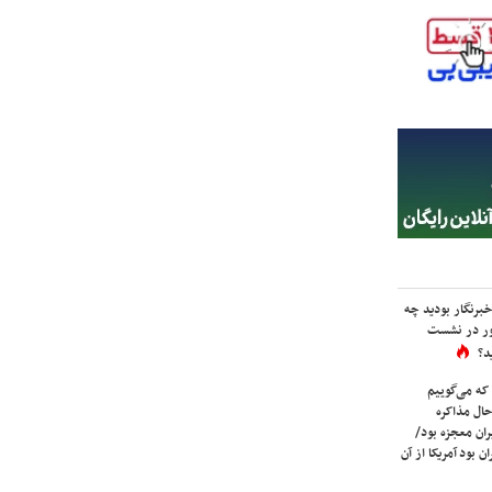
برنگار بودید چه
ور در نشست
د؟
که می‌گوییم
حال مذاکره
ران معجزه بود/
ن بود آمریکا از آن