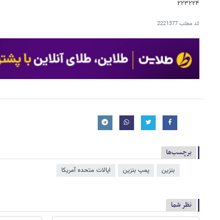
۲۲۳۲۲۴
کد مطلب
2221377
برچسب‌ها
بنزین
پمپ بنزین
ایالات متحده آمریکا
نظر شما