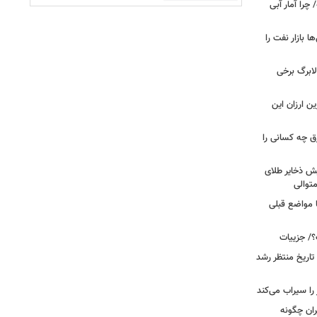
را آمار آبی
بازار نفت را
لابرگ برخی
ین ارزان این
ق چه کسانی را
یش ذخایر طلای
توالی
ا مواضع قبلی
؟/ جزییات
تاریخ منتظر رشد
یران چگونه