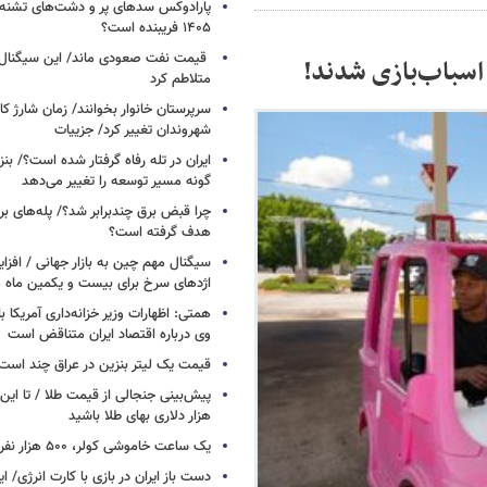
پارادوکس سدهای پر و دشت‌های تشنه/ چ
۱۴۰۵ فریبنده است؟
قیمت نفت صعودی ماند/ این سیگنال‌ها 
 اسباب‌بازی شدند!
متلاطم کرد
سرپرستان خانوار بخوانند/ زمان شارژ کا
شهروندان تغییر کرد/ جزییات
ایران در تله رفاه گرفتار شده است؟/ بنز
گونه مسیر توسعه را تغییر می‌دهد
چرا قبض برق چندبرابر شد؟/ پله‌های بر
هدف گرفته است؟
سیگنال‌ مهم چین به بازار جهانی / افزا
اژدهای سرخ برای بیست و یکمین ماه م
همتی: اظهارات وزیر خزانه‌داری آمریکا ب
وی درباره اقتصاد ایران متناقض است
قیمت یک لیتر بنزین در عراق چند است
پیش‌بینی جنجالی از قیمت طلا / تا این 
هزار دلاری بهای طلا باشید
یک ساعت خاموشی کولر، ۵۰۰ هزار نفر را سیراب می‌کند
دست باز ایران در بازی با کارت انرژی/ ا