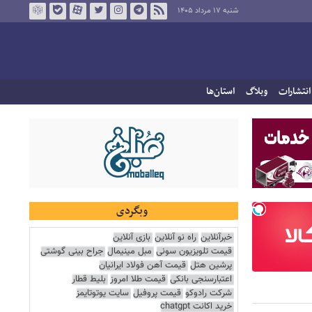
شنبه ۱۷ مرداد ۱۴۰۵
انتشارات
وبلاگ
استان‌ها
وبگردی
خبرآنلاین
راه نو آنلاین
بازی آنلاین
قیمت تلویزیون سونی
مبل مینیمال
جراح بینی گوشتی
پرشین هتل
قیمت آهن فولاد ایرانیان
اعتبارسنجی بانکی
قیمت طلا امروز
بلیط قطار
شرکت رادوکو
قیمت پروفیل
سایت یوتوتایمز
خرید اکانت chatgpt