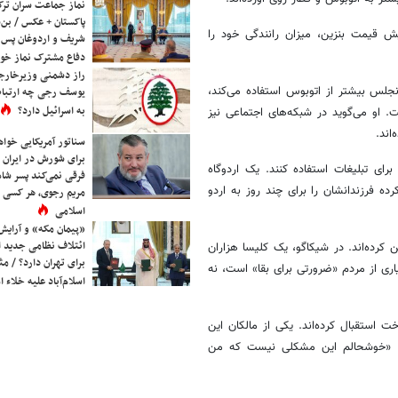
نماز جماعت سران ترک
پاکستان + عکس / بن‌س
ند به دلیل افزایش قیمت بنزین، میزان رانندگی خود را
شریف و اردوغان پس ا
دفاع مشترک نماز خوا
راز دشمنی وزیرخارجه 
نجلس بیشتر از اتوبوس استفاده می‌کند،
یوسف رجی چه ارتباط
به اسرائیل دارد؟
شاسی‌بلندش به حدود ۹۵ دلار رسیده است. او می‌گوید در شبکه‌های اجتماعی نیز
اند.
سناتور آمریکایی خواه
برای شورش در ایران 
ی تبلیغات استفاده کنند. یک اردوگاه
فرقی نمی‌کند پسر شاه 
رده فرزندانشان را برای چند روز به اردو
مریم رجوی، هر کسی 
اسلامی
«پیمان مکه» و آرایش
ائتلاف نظامی جدید 
 کرده‌اند. در شیکاگو، یک کلیسا هزاران
برای تهران دارد؟ / مث
اری از مردم «ضرورتی برای بقا» است، نه
اسلام‌آباد علیه خلاء
استقبال کرده‌اند. یکی از مالکان این
است: «خوشحالم این مشکلی نیست که من