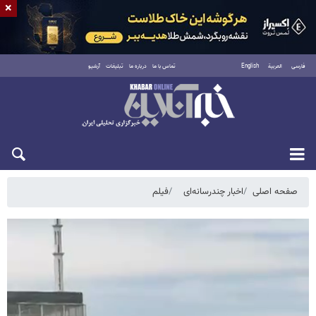
×
فارسی
العربية
English
تماس با ما
درباره ما
تبلیغات
آرشیو
پنجشنبه ۱۵ مرداد ۱۴۰۵
صفحه اصلی
اخبار چندرسانه‌ای
فیلم