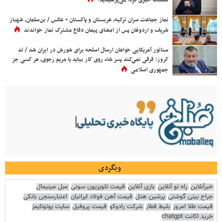
نشست خبری فردا می‌پرسیدید؟
نماز جماعت سران ترکیه، عربستان و پاکستان + عکس / بن‌سلمان، شهباز
شریف و اردوغان پس از امضای پیمان دفاع مشترک نماز خواندند
سناتور آمریکایی خواهان ارسال اسلحه برای شورش در ایران شد / تد
کروز: فرقی نمی‌کند پسر شاه روی کار بیاید یا مریم رجوی، هر کسی جز
جمهوری اسلامی
وبگردی
خبرآنلاین
راه نو آنلاین
بازی آنلاین
قیمت تلویزیون سونی
مبل مینیمال
جراح بینی گوشتی
پرشین هتل
قیمت آهن فولاد ایرانیان
اعتبارسنجی بانکی
قیمت طلا امروز
بلیط قطار
شرکت رادوکو
قیمت پروفیل
سایت یوتوتایمز
خرید اکانت chatgpt