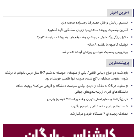
آخرین اخبار
تسنیم: ربایش و قتل حمیدرضا رجب‌زاده صحت دارد
آخرین وضعیت پرونده ساعدی‌نیا از زبان سخنگوی قوه قضاییه
دلایل پارگی رگ خونی در چشم/ چه موقع باید به پزشک مراجعه کنیم؟
توقیف کامیون با راننده ۸ ساله
پیش‌بینی وضعیت هوا طی روزهای آینده اعلام شد
پربیننده‌ترین
بازداشت دو جراح زیبایی قلابی/ یکی از متهمان: حوصله نداشتم 7-8 سال درس بخوانم تا پزشک
شوم؛ عفونت بیماران یا کج شدن صورت آنها تقصیر خودشان بود
از سقوط در QS تا حذف از تایمز، وقتی سیاست دانشگاه را قربانی می‌کند/ روایت حذف
دانشگاه‌های ایران از رتبه‌بندی‌های جهانی
در بزرگراه‌ها و معابر اصلی تهران چه خبر است؟/ توضیح پلیس
شست‌وشوی این ماده غذایی را جدی بگیرید
تصادف زنجیره‌ای ۴ دستگاه خودرو مرگبار شد