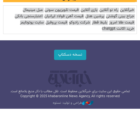
خبرآنلاین
راه نو آنلاین
بازی آنلاین
قیمت تلویزیون سونی
مبل مینیمال
جراح بینی گوشتی
پرشین هتل
قیمت آهن فولاد ایرانیان
اعتبارسنجی بانکی
قیمت طلا امروز
بلیط قطار
شرکت رادوکو
قیمت پروفیل
سایت یوتوتایمز
خرید اکانت chatgpt
نسخه دسکتاپ
تمامی حقوق این سایت برای خبرآنلاین محفوظ است. نقل مطالب با ذکر منبع بلامانع است.
Copyright © 2025 khabaronline News Agancy, All rights reserved
طراحی و تولید: نستوه