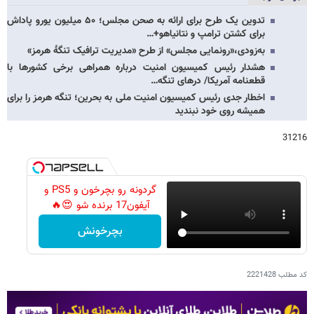
تدوین یک طرح برای ارائه به صحن مجلس؛ ۵۰ میلیون یورو پاداش
برای کشتن ترامپ و نتانیاهو+…
به‌زودی،«رونمایی مجلس» از طرح «مدیریت ترافیک تنگهٔ هرمز»
هشدار رئیس کمیسیون امنیت درباره همراهی برخی کشورها با
قطعنامه آمریکا/ درهای تنگه…
اخطار جدی رئیس کمیسیون امنیت ملی به بحرین؛ تنگه هرمز را برای
همیشه روی خود نبندید
31216
گردونه رو بچرخون و PS5 و
آیفون17 برنده شو 😍🔥
بچرخونش
کد مطلب
2221428