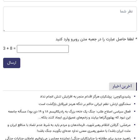
*
لطفا حاصل عبارت را در جعبه متن روبرو وارد کنید
3 + 8 =
ارسال
آخرین اخبار
رشیدی‌کوچی: پزشکیان هرگز اقدام منجر به افزایش تنش انجام نداد
سخنگوی ارتش: نظم ایرانی حاکم بر تنگه هرمز غیرقابل بازگشت است
فعال سیاسی اصلاح طلب: جنگ یک «نه» بزرگ به رادیکالیسم ۱۸ و ۱۹ دی بود/ مسأله جامعه
این نبود که پهلوی‌گراها بیایند و زخم‌های عمیق‌تری ایجاد کنند بلکه...
مرعشی: گرفتن انتقام رهبر شهید، فرماندهان و مردم باید به شرط عدم تضاد با منافع ایران و
ملت ایران باشد/ با حضور رهبری معنی ندارد عده‌ای بگویند جنگ باشد!
راهبرد جدید برای مقابله با جنایتکاران جنگی/ نماینده مجلس: می‌توانیم عاملان جنایات جنگی