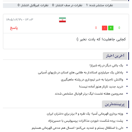
نظرات منتشر شده: 1
نظرات در صف انتشار: 0
نظرات غیرقابل انتشار: 0
۱۳:۰۳ - ۱۴۰۵/۰۲/۳۰
پاسخ
0
0
کجایی جاهلیت! که یادت نخیر :)
آخرین اخبار
یک یاغی دیگر در راه شیراز!
پاداش یک میلیاردی استاندار به طلایی های استان در بازیهای آسیایی
واکنش تاجرنیا به خبر تیم‌داری در رشته ماهیگیری
خرید جدید تارتار هنوز آماده نیست!
محرومین هفته نخست لیگ برتر فوتبال مشخص شدند
پربیننده‌ترین
وزنه برداری قهرمانی آسیا؛ یک نقره و ۶ برنز برای دختران ایران
پشت پرده شکست خوردن مذاکرات پرسپولیس با حسین‌نژاد
دلی با استقلال بستم و تمدید می‌کنم؛ امسال هم مدعی قهرمانی هستیم