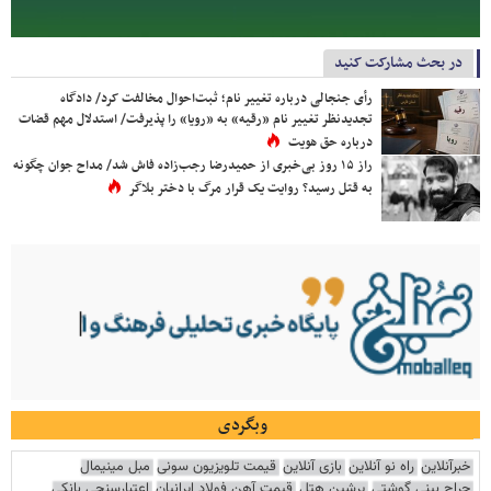
در بحث مشارکت کنید
رأی جنجالی درباره تغییر نام؛ ثبت‌احوال مخالفت کرد/ دادگاه
تجدیدنظر تغییر نام «رقیه» به «رویا» را پذیرفت/ استدلال مهم قضات
درباره حق هویت
راز ۱۵ روز بی‌خبری از حمیدرضا رجب‌زاده فاش شد/ مداح جوان چگونه
به قتل رسید؟ روایت یک قرار مرگ با دختر بلاگر
وبگردی
خبرآنلاین
راه نو آنلاین
بازی آنلاین
قیمت تلویزیون سونی
مبل مینیمال
جراح بینی گوشتی
پرشین هتل
قیمت آهن فولاد ایرانیان
اعتبارسنجی بانکی