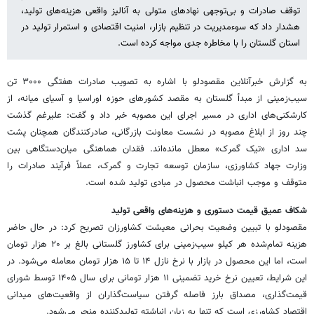
توقف صادرات و بی‌توجهی نهادهای متولی به آنالیز واقعی هزینه‌های تولید،
هشدار داد که سوءمدیریت در تنظیم بازار، امنیت اقتصادی و استمرار تولید در
استان گلستان را با مخاطره جدی مواجه کرده است.
به گزارش خبرآنلاین مقصودلو با اشاره به تصویب صادرات هفتگی ۳۰۰۰ تن
سیب‌زمینی از مبدأ گلستان به مقصد کشورهای حوزه اوراسیا و آسیای میانه، از
کارشکنی‌های اداری در مسیر اجرای این مصوبه خبر داد و گفت: علیرغم گذشت
چند روز از ابلاغ مصوبه در نشست معاونت بازرگانی، صادرکنندگان همچنان پشت
سد اداری «تیک گمرک» معطل مانده‌اند. فقدان هماهنگی میان‌دستگاهی بین
وزارت جهاد کشاورزی، سازمان توسعه تجارت و گمرک، عملاً فرآیند صادرات را
متوقف و موجب انباشت محصول در مبادی تولید شده است.
شکاف عمیق قیمت دستوری و هزینه‌های واقعی تولید
مقصودلو با تبیین وضعیت بحرانی معیشت کشاورزان تصریح کرد: در حال حاضر
هزینه تمام‌شده هر کیلو سیب‌زمینی برای کشاورز گلستانی بالغ بر ۲۰ هزار تومان
است، اما این محصول در بازار با نرخ نازل ۱۴ تا ۱۵ هزار تومان معامله می‌شود. در
این شرایط، تعیین نرخ خرید تضمینی ۱۱ هزار تومانی برای سال ۱۴۰۵ توسط شورای
قیمت‌گذاری، مصداق بارز فاصله گرفتن سیاست‌گذاران از واقعیت‌های میدانی
اقتصاد کشاورزی است که تنها به زیان انباشته تولیدکننده منجر می‌شود.