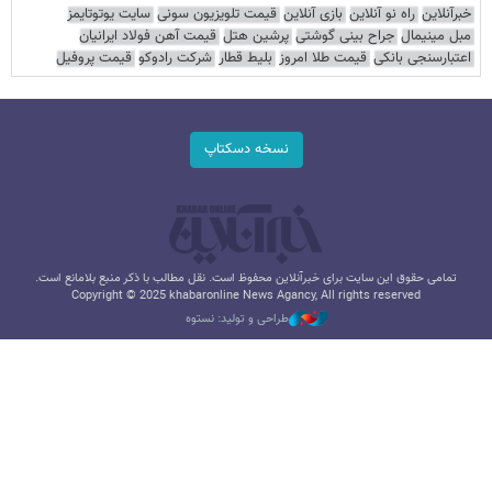
خبرآنلاین
راه نو آنلاین
بازی آنلاین
قیمت تلویزیون سونی
سایت یوتوتایمز
مبل مینیمال
جراح بینی گوشتی
پرشین هتل
قیمت آهن فولاد ایرانیان
اعتبارسنجی بانکی
قیمت طلا امروز
بلیط قطار
شرکت رادوکو
قیمت پروفیل
نسخه دسکتاپ
تمامی حقوق این سایت برای خبرآنلاین محفوظ است. نقل مطالب با ذکر منبع بلامانع است.
Copyright © 2025 khabaronline News Agancy, All rights reserved
طراحی و تولید: نستوه