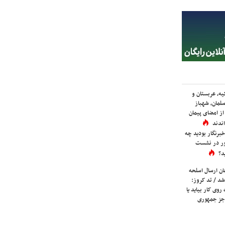
یه، عربستان و
لمان، شهباز
ز امضای پیمان
ندند
برنگار بودید چه
ور در نشست
د؟
ان ارسال اسلحه
شد / تد کروز:
روی کار بیاید یا
جز جمهوری