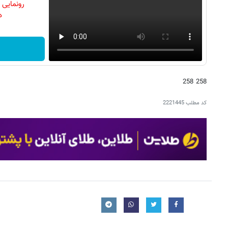
رونمایی
دن
258 258
کد مطلب
2221445