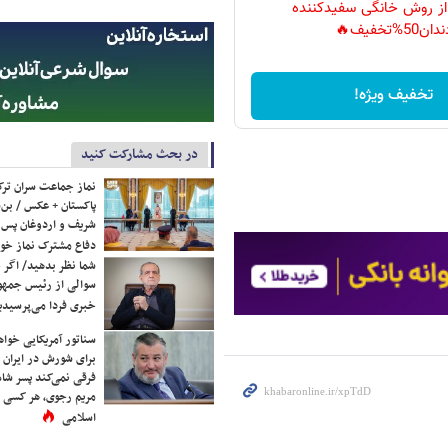
 از روش خانگی سفیدکننده
دان50%تخفیف🔥
تخفیف ویژه!
در بحث مشارکت کنید
نماز جماعت سران ترک
پاکستان + عکس / بن‌س
شریف و اردوغان پس ا
دفاع مشترک نماز خوا
شما نظر بدهید/ اگر خ
سوالی از رئیس جمه
خبری فردا می‌پرسیدی
سناتور آمریکایی خواه
برای شورش در ایران 
فرقی نمی‌کند پسر شاه 
مریم رجوی، هر کسی 
اسلامی