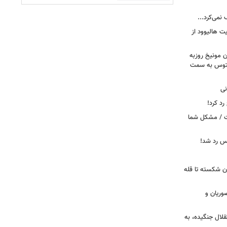
 نمی‌کرد...
ت هالیوود از
رن مونیخ روزبه
وونتوس به سمت
نی
د کرد!
ست / مشکل شما
یس رد شد!
ان شکسته تا قله
وریان و
قلال جنگیده، به