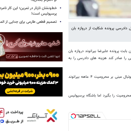
او احترام بگذارید!
خط‌ونشان تارتار در تمرین؛ این کار نامر
پرسپولیس است!
تصمیم قطعی طارمی برای جدایی از الم
 دادرسی پرونده شکایت از دروازه بان
بابت پرونده علیرضا بیرانوند دروازه بان
یی را صادر کند هزینه های دادرسی را به
این شکایت به CAS از سوی باشگاه پرسپولیس در پی توقف رای فدراسیون فوتبال مبنی بر محرومیت ۴ ماهه بیرانوند
محرومیت را بگیرد اما باشگاه پرسپولیس