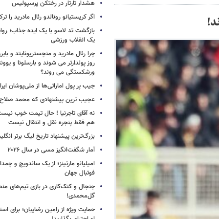
هشدار تارتار در رختکن پرسپولیس
اگر کریستیانو رونالدو رئال مادرید را ترک
د!
بازگشت تد لاسو با یک ایده جذاب؛ روای
یک انقلاب ورزشی
چرا رئال مادرید و منچستریونایتد و بای
روز پولدارتر می شوند و بارسلونا و ی
ورشکستگی می روند؟
جیب پر پول اماراتی‌ها از ملی‌پوشان ایرا
عجیب ترین پیشنهادی که محمد صلاح ر
نه آقای تاجرنیا ! حال تیمت خوب نی
هم فقط پنجره نقل و انتقال نیست
بزرگ‌ترین پیشنهاد تاریخ لیگ برتر انگل
آمار شگفت‌انگیز مسی در سال ۲۰۲۶
امیلیانو مارتینز؛ از یک ساندویچ و چمد
فوتبال جهان
جنجال و کتک‌کاری در بازی تیم‌های منص
گل‌محمدی!
حمایت ویژه از رامین رضاییان؛ برای است