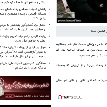
زندگی و منافع آنان با جنگ گره خورده
واکنش نماینده مجلس به ادعاهای محمد
دستگاه قضایی با پدیده مطلعین و متص
برخورد کند!
انتشار تیزر گفت‌وگوی پزشکیان با مردم؛
در خیابان بودند ایران ما را نگه نداشتن
ار دشمن است.
روایت فارس از لغو چند تحریم وزارت خزا
ربطی به تفاهم ایران ندارد
نکه ما در روزهای سخت کنار هم ایستادیم
سوال زیدآبادی از روزنامه کیهان؛ حالا که
است، بین ما اختلاف انداخته بود. اما
به عنوان"بازداشتی فتن
 در کنار هم هستیم».
به چه علتی در آن سال بازداشت شدم؟
سخنگوی کمیسیون امنیت ملی: کریدور 
 وحدت می‌زند و از تریبونی که بخواهد
در تنگه هرمز را نمی‌پذیریم
می‌شود که آقای فلان در فلان شهرستان