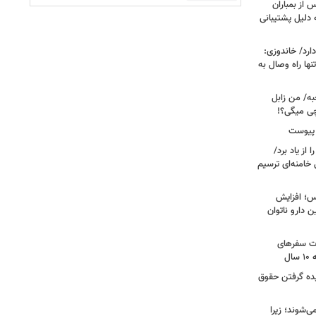
 از بمباران
 دلیل پشتیبانی
رد/ خاندوزی:
نها راه وصال به
به/ من زابل
چی میگی؟!
 پیوست
از یاد برد/
 خامنه‌ای ترسیم
؛ افزایش
ن دارو ناتوان
ت سفرهای
ل
یده گرفتن حقوق
ی‌شوند؛ زیرا