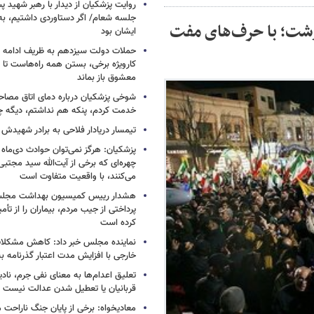
روایت پزشکیان از دیدار با رهبر شهید پس
جلسه شعام/ اگر دستاوردی داشتیم، به
 رشت؛ با حرف‌های مفت
ایشان بود
حملات دولت سیزدهم به ظریف ادامه دا
کارویژه برخی، بستن همه راه‌هاست تا ت
معشوق باز بماند
شوخی پزشکیان درباره دمای اتاق مصاح
خدمت کردم، پنکه هم نداشتم، دیگه 
تیمسار دریادار فلاحی به برادر شهیدش
پزشکیان: هرگز نمی‌توان حوادث دی‌ماه را 
چهره‌ای که برخی از آیت‌الله سید مجتبی
می‌کنند، با واقعیت متفاوت است
هشدار رییس کمیسیون بهداشت مجلس
پرداختی از جیب مردم، بیماران را از تأمی
کرده است
نماینده مجلس خبر داد: کاهش مشکلا
خارجی با افزایش مدت اعتبار گذرنامه به ۱۰ سا
تعلیق اعدام‌ها به معنای نفی جرم، ناد
قربانیان یا تعطیل شدن عدالت نیست
معادیخواه: برخی از پایان جنگ ناراحت م