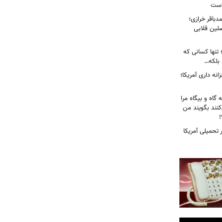
 است
باقر خرازی؛
لین قلابی
 تنها کسانی که
د بلکه…
نه داری آمریکا؛
 گاه و بیگاه مرا
هٔ ۸۸"معرفی می‌کنند بگویند من
!
تحمیلی آمریکا