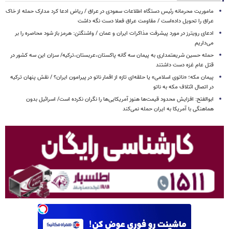
ماموریت محرمانه رئیس دستگاه اطلاعات سعودی در عراق / ریاض ادعا کرد مدارک حمله از خاک
عراق را تحویل داده‌است / مقاومت عراق فعلا دست نگه داشت
ادعای رویترز در مورد پیشرفت مذاکرات ایران و عمان / واشنگتن: هرمز باز شود محاصره را بر
می‌داریم
حمله حسین شریعتمداری به پیمان سه گانه پاکستان،عربستان،ترکیه/ سزان این سه کشور در
قتل عام غزه دست داشتند
پیمان مکه؛ «ناتوی اسلامی» یا حلقه‌ای تازه از اقمار ناتو در پیرامون ایران؟ / نقش پنهان ترکیه
در اتصال ائتلاف مکه به ناتو
ابوالفتح: افزایش محدود قیمت‌ها هنوز آمریکایی‌ها را نگران نکرده است/ اسرائیل بدون
هماهنگی با آمریکا به ایران حمله نمی‌کند