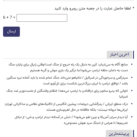
*
لطفا حاصل عبارت را در جعبه متن روبرو وارد کنید
6 + 7 =
ارسال
آخرین اخبار
منابع آگاه به سی‌ان‌ان: کین به دنبال یک راه خروج از جنگ است/وقتی ژنرال برای پایان جنگ
دست به دامان حلقه ترامپ می‌شود/ما درگیر یک بازی موش و گربه هستیم
سردرگمی و سرخوردگی در اسرائیل / نتانیاهو نمی‌داند جنگ تمام شده یا باید آماده نبرد سنگین
باشد / توافق ترامپ با ایران بزرگ‌ترین شکست برای تل‌آویو است
تاوانی که پدرو سانچز برای درافتادن با ترامپ می‌دهد/ انتقام واشنگتن از نخست‌وزیر ضد جنگ
اسپانیا
درک منطق ایرانی / رمزگشایی دیپلمات پیشین انگلیس از تاکتیک‌های نظامی و مذاکراتی تهران:
ایرانی‌ها دیوانه نیستند؛ بلکه عاقلانه در حال اهرم‌سازی هستند
آیا دیدار سران آمریکا و چین لغو می‌شود؟ / تنش در آستانه دیدار ترامپ و شی؛ از تبادل
تحریم‌ها تا هراس از «جنگ سرد هوش مصنوعی»
پربیننده‌ترین