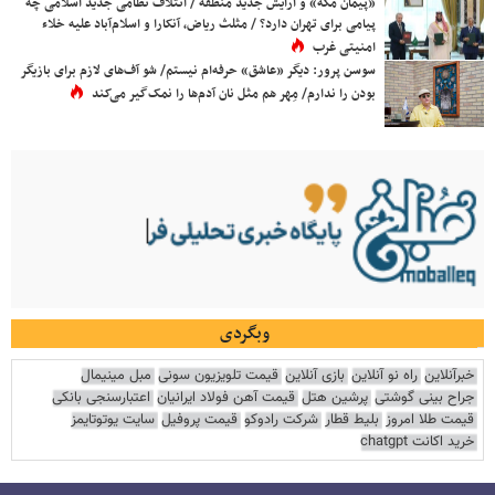
«پیمان مکه» و آرایش جدید منطقه / ائتلاف نظامی جدید اسلامی چه
پیامی برای تهران دارد؟ / مثلث ریاض، آنکارا و اسلام‌آباد علیه خلاء
امنیتی غرب
سوسن پرور: دیگر «عاشق» حرفه‌ام نیستم/ شو آف‌های لازم برای بازیگر
بودن را ندارم/ مِهر هم مثل نان آدم‌ها را نمک‌گیر می‌کند
وبگردی
خبرآنلاین
راه نو آنلاین
بازی آنلاین
قیمت تلویزیون سونی
مبل مینیمال
جراح بینی گوشتی
پرشین هتل
قیمت آهن فولاد ایرانیان
اعتبارسنجی بانکی
قیمت طلا امروز
بلیط قطار
شرکت رادوکو
قیمت پروفیل
سایت یوتوتایمز
خرید اکانت chatgpt