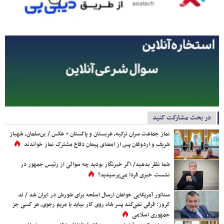
در بحث مشارکت کنید
نماز جماعت سران ترکیه، عربستان و پاکستان + عکس / بن‌سلمان، شهباز
شریف و اردوغان پس از امضای پیمان دفاع مشترک نماز خواندند
شما نظر بدهید/ اگر خبرنگار بودید چه سوالی از رئیس جمهور در
نشست خبری فردا می‌پرسیدید؟
سناتور آمریکایی خواهان ارسال اسلحه برای شورش در ایران شد / تد
کروز: فرقی نمی‌کند پسر شاه روی کار بیاید یا مریم رجوی، هر کسی جز
جمهوری اسلامی