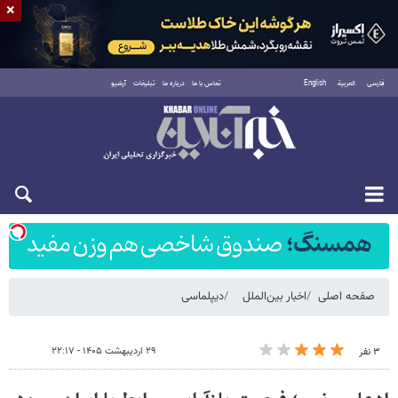
×
فارسی
العربية
English
تماس با ما
درباره ما
تبلیغات
آرشیو
شنبه ۱۷ مرداد ۱۴۰۵
صفحه اصلی
اخبار بین‌الملل
دیپلماسی
۲۹ اردیبهشت ۱۴۰۵ - ۲۲:۱۷
۳ نفر