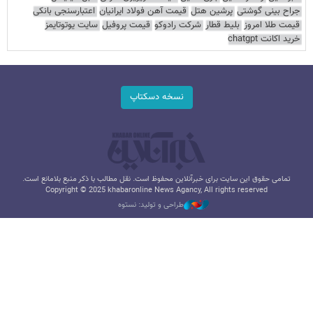
جراح بینی گوشتی
پرشین هتل
قیمت آهن فولاد ایرانیان
اعتبارسنجی بانکی
قیمت طلا امروز
بلیط قطار
شرکت رادوکو
قیمت پروفیل
سایت یوتوتایمز
خرید اکانت chatgpt
نسخه دسکتاپ
تمامی حقوق این سایت برای خبرآنلاین محفوظ است. نقل مطالب با ذکر منبع بلامانع است.
Copyright © 2025 khabaronline News Agancy, All rights reserved
طراحی و تولید: نستوه