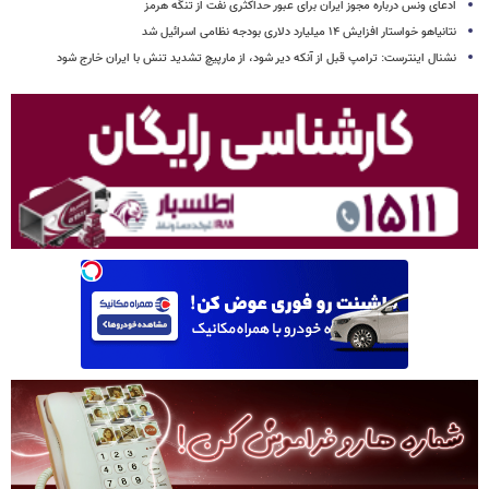
ادعای ونس درباره مجوز ایران برای عبور حداکثری نفت از تنگه هرمز
نتانیاهو خواستار افزایش ۱۴ میلیارد دلاری بودجه نظامی اسرائیل شد
نشنال اینترست: ترامپ قبل از آنکه دیر شود، از مارپیچ تشدید تنش با ایران خارج شود