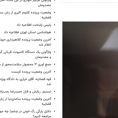
واژگونی مرگبار خودرو در این جاده/ آمار
مصدومان
وضعیت پرونده کلثوم اکبری از زبان س
قضاییه
پلیس پایتخت اطلاعیه داد
هواشناسی استان تهران اطلاعیه داد
آخرین وضعیت پرونده کلاهبرداری «یون
اعلام شد
واژگونی یک دستگاه کامیونت قربانی گرف
و مصدومان
جمع آوری ۳ محصول سلامت‌محور از بازار/ اسامی
آخرین وضعیت پرونده کرسنت
قوه قضائیه: آقای خرازی به دادگاه ویژه
شد
تسنیم: ربایش و قتل حمیدرضا رجب‌زا
آخرین وضعیت پرونده ساعدی‌نیا از زب
قضاییه
دلایل پارگی رگ خونی در چشم/ چه موق
مراجعه کنیم؟