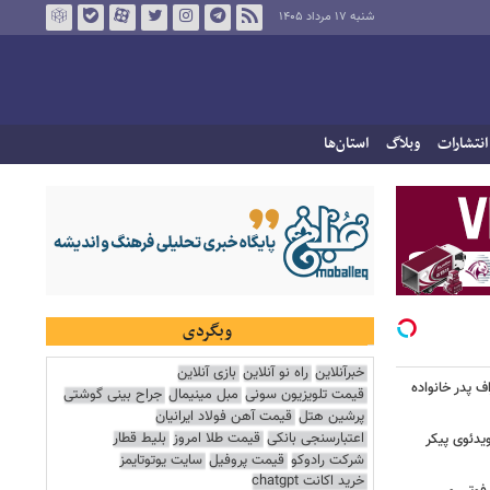
شنبه ۱۷ مرداد ۱۴۰۵
انتشارات
وبلاگ
استان‌ها
وبگردی
خبرآنلاین
راه نو آنلاین
بازی آنلاین
/ اعتراف پدر خانواده
قیمت تلویزیون سونی
مبل مینیمال
جراح بینی گوشتی
پرشین هتل
قیمت آهن فولاد ایرانیان
اعتبارسنجی بانکی
قیمت طلا امروز
بلیط قطار
یدئوی پیکر
شرکت رادوکو
قیمت پروفیل
سایت یوتوتایمز
خرید اکانت chatgpt