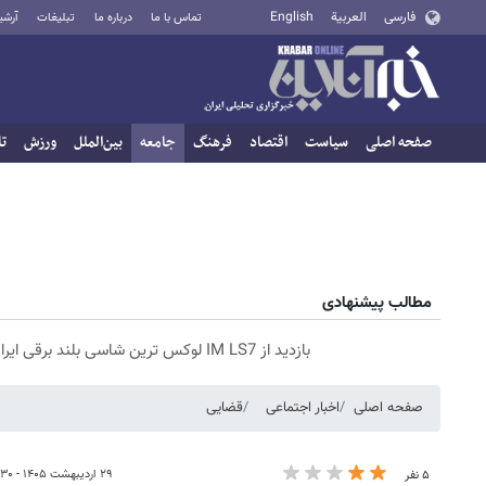
فارسی
العربية
English
تماس با ما
درباره ما
تبلیغات
آرشی
صفحه اصلی
سیاست
اقتصاد
فرهنگ
جامعه
بین‌الملل
ورزش
تا
مطالب پیشنهادی
بازدید از IM LS7 لوکس ترین شاسی بلند برقی ایران در باشگاه انقلاب
صفحه اصلی
اخبار اجتماعی
قضایی
۲۹ اردیبهشت ۱۴۰۵ - ۲۲:۳۰
۵ نفر