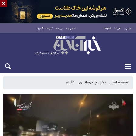
×
فارسی
العربية
English
تماس با ما
درباره ما
تبلیغات
آرشیو
شنبه ۱۷ مرداد ۱۴۰۵
صفحه اصلی
اخبار چندرسانه‌ای
فیلم