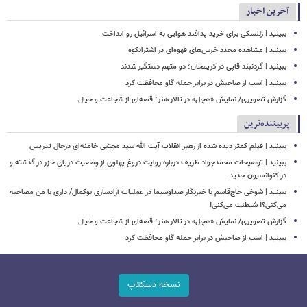
آخرین اخبار
ببینید | زلنسکی برای خرید پدافند هوایی به اسرائیل رو انداخت
ببینید | مشاهده مجدد خرس‌های قهوه‌ای در اشترانکوه
ببینید | گردنبند قاپی در کریمخان؛ دو متهم دستگیر شدند
ببینید | اسب از صاحبش در برابر حمله گاو محافظت کرد
گزارش تصویری/ نمایش «هچل» در تالار هنر؛ قصه‌ای از شجاعت و خیال
پربیننده‌ترین
ببینید | فیلم کمتر دیده شده از رهبر انقلاب آیت الله سید مجتبی خامنه‌ای درحال تدریس
ببینید | توضیحات محمدجواد ظریف درباره روایت دروغ پهلوی از وضعیت دریای خزر در گذشته و
در کنوانسیون جدید
ببینید | شوخی حاج‌قاسم با خبرنگار صداوسیما در عملیات آزادسازی بوکمال/ داری با من مصاحبه‌
می‌کنی؟! شیطنت می‌کنی!
گزارش تصویری/ نمایش «هچل» در تالار هنر؛ قصه‌ای از شجاعت و خیال
ببینید | اسب از صاحبش در برابر حمله گاو محافظت کرد
نسخه دسکتاپ