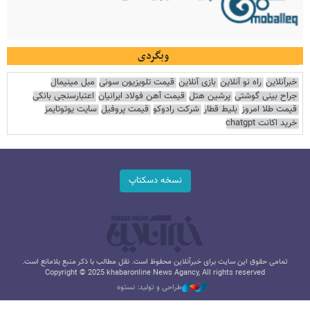
وبگردی
خبرآنلاین
راه نو آنلاین
بازی آنلاین
قیمت تلویزیون سونی
مبل مینیمال
جراح بینی گوشتی
پرشین هتل
قیمت آهن فولاد ایرانیان
اعتبارسنجی بانکی
قیمت طلا امروز
بلیط قطار
شرکت رادوکو
قیمت پروفیل
سایت یوتوتایمز
خرید اکانت chatgpt
نسخه دسکتاپ
تمامی حقوق این سایت برای خبرآنلاین محفوظ است. نقل مطالب با ذکر منبع بلامانع است.
Copyright © 2025 khabaronline News Agancy, All rights reserved
طراحی و تولید: نستوه