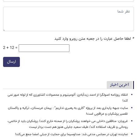
*
لطفا حاصل عبارت را در جعبه متن روبرو وارد کنید
2 + 12 =
ارسال
آخرین اخبار
انتقاد روزنامه اصولگرا از احمد زیدآبادی: آلومینیوم و محصولات کشاورزی که از لوله عبور نمی
کند!
سایت جبهه پایداری بعد از پروژه "کاری به رهبری نداریم" : پیمان عربستان، ترکیه و پاکستان
تقصیر پزشکیان و عراقچی است!
غرویان: منافقین داخلی می خواهند پزشکیان را از صحنه خارج کنند/ پزشکیان باید از خاتمی،
روحانی و ظریف استفاده کند/ طیف سعید جلیلی هنوز هم دست بردار نیست
نماینده تهران در مجلس مدعی شد: صداوسیما برای حمایت از جبلی امضا جمع می‌کند!