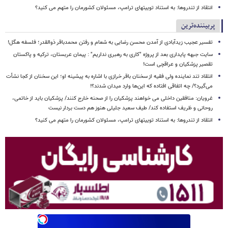
انتقاد از تندروها: به استناد توییتهای ترامپ، مسئولان کشورمان را متهم می کنید؟
پربیننده‌ترین
تفسیر عجیب زیدآبادی از آمدن محسن رضایی به شعام و رفتن محمدباقر ذوالقدر؛ فلسفه هگل!
سایت جبهه پایداری بعد از پروژه "کاری به رهبری نداریم" : پیمان عربستان، ترکیه و پاکستان
تقصیر پزشکیان و عراقچی است!
انتقاد تند نماینده ولی فقیه از سخنان باقر خرازی با اشاره به پیشینه او؛ این سخنان از کجا نشأت
می‌گیرد؟/ چه اتفاقی افتاده که این‌ها وارد میدان شدند؟!
غرویان: منافقین داخلی می خواهند پزشکیان را از صحنه خارج کنند/ پزشکیان باید از خاتمی،
روحانی و ظریف استفاده کند/ طیف سعید جلیلی هنوز هم دست بردار نیست
انتقاد از تندروها: به استناد توییتهای ترامپ، مسئولان کشورمان را متهم می کنید؟