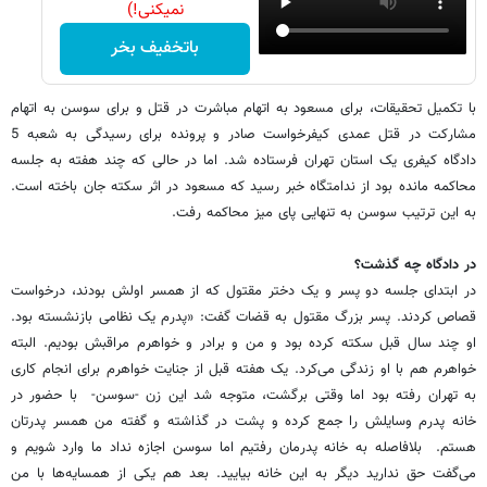
نمیکنی!)
باتخفیف بخر
با تکمیل تحقیقات، برای مسعود به اتهام مباشرت در قتل و برای سوسن به اتهام
مشارکت در قتل عمدی کیفرخواست صادر و پرونده برای رسیدگی به شعبه 5
دادگاه کیفری یک استان تهران فرستاده شد. اما در حالی که چند هفته به جلسه
محاکمه مانده بود از ندامتگاه خبر رسید که مسعود در اثر سکته جان باخته است.
به این ترتیب سوسن به تنهایی پای میز محاکمه رفت.
در دادگاه چه گذشت؟
در ابتدای جلسه دو پسر و یک دختر مقتول که از همسر اولش بودند، درخواست
قصاص کردند. پسر بزرگ مقتول به قضات گفت: «پدرم یک نظامی بازنشسته بود.
او چند سال قبل سکته کرده بود و من و برادر و خواهرم مراقبش بودیم. البته
خواهرم هم با او زندگی می‌کرد. یک هفته قبل از جنایت خواهرم برای انجام کاری
به تهران رفته بود اما وقتی برگشت، متوجه شد این زن -سوسن- با حضور در
خانه پدرم وسایلش را جمع کرده و پشت در گذاشته و گفته من همسر پدرتان
هستم. بلافاصله به خانه پدرمان رفتیم اما سوسن اجازه نداد ما وارد شویم و
می‌گفت حق ندارید دیگر به این خانه بیایید. بعد هم یکی از همسایه‌ها با من