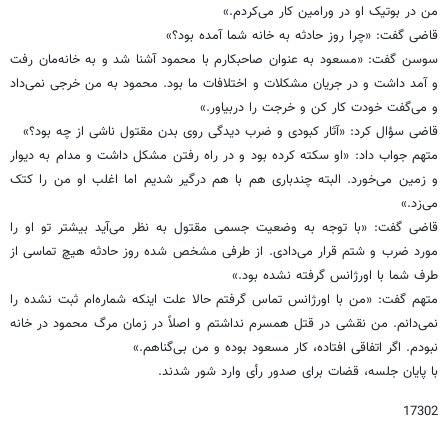
من در بوتیک او در ورامین کار می‌کردم.»
قاضی گفت: «چرا روز حادثه به خانه شما آمده بود؟»
سوسن گفت: «مسعود به عنوان صاحبکارم با محمود آشنا شد و به خانه‌مان رفت
و آمد داشت و در جریان مشکلات و اختلافات ما بود. محمود به من خرجی نمی‌داد
و می‌گفت خودت کار کن و خرجت را دربیاور.»
قاضی سؤال کرد: «آثار کبودی و ضرب دیدگی روی بدن مقتول ناشی از چه بود؟»
متهم جواب داد: «او سکته کرده بود و در راه رفتن مشکل داشت و مدام به دیوار
و زمین می‌خورد. البته چندباری هم با هم درگیر شدیم اما اغلب او من را کتک
می‌زد.»
قاضی گفت: «با توجه به وضعیت جسمی مقتول به نظر می‌آید بیشتر تو او را
مورد ضرب و شتم قرار می‌دادی. از طرفی مشخص شده روز حادثه هیچ تماسی از
طرف شما با اورژانس گرفته نشده بود.»
متهم گفت: «من با اورژانس تماس گرفتم حالا علت اینکه شماره‌ام ثبت نشده را
نمی‌دانم. من نقشی در قتل همسرم نداشتم و اصلاً در زمان مرگ محمود در خانه
نبودم. اگر اتفاقی افتاده، کار مسعود بوده و من بی‌گناهم.»
با پایان جلسه، قضات برای صدور رأی وارد شور شدند.
17302