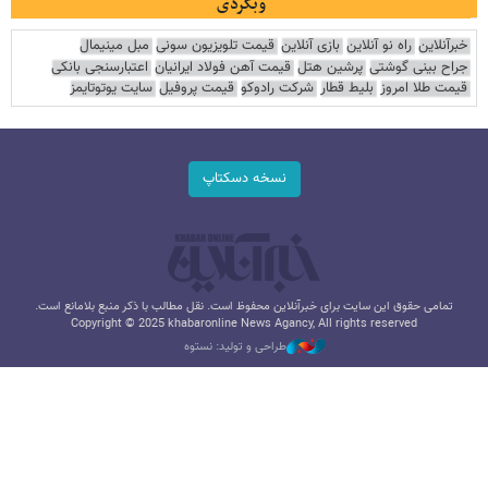
وبگردی
خبرآنلاین
راه نو آنلاین
بازی آنلاین
قیمت تلویزیون سونی
مبل مینیمال
جراح بینی گوشتی
پرشین هتل
قیمت آهن فولاد ایرانیان
اعتبارسنجی بانکی
قیمت طلا امروز
بلیط قطار
شرکت رادوکو
قیمت پروفیل
سایت یوتوتایمز
نسخه دسکتاپ
تمامی حقوق این سایت برای خبرآنلاین محفوظ است. نقل مطالب با ذکر منبع بلامانع است.
Copyright © 2025 khabaronline News Agancy, All rights reserved
طراحی و تولید: نستوه