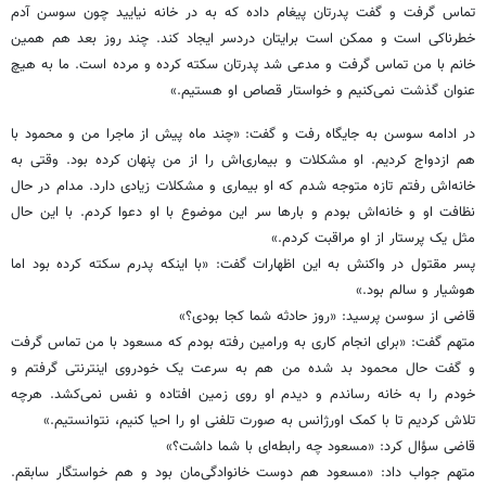
تماس گرفت و گفت پدرتان پیغام داده که به در خانه نیایید چون سوسن آدم
خطرناکی است و ممکن است برایتان دردسر ایجاد کند. چند روز بعد هم همین
خانم با من تماس گرفت و مدعی شد پدرتان سکته کرده و مرده است. ما به هیچ
عنوان گذشت نمی‌کنیم و خواستار قصاص او هستیم.»
در ادامه سوسن به جایگاه رفت و گفت: «چند ماه پیش از ماجرا من و محمود با
هم ازدواج کردیم. او مشکلات و بیماری‌اش را از من پنهان کرده بود. وقتی به
خانه‌اش رفتم تازه متوجه شدم که او بیماری و مشکلات زیادی دارد. مدام در حال
نظافت او و خانه‌اش بودم و بارها سر این موضوع با او دعوا کردم. با این حال
مثل یک پرستار از او مراقبت کردم.»
پسر مقتول در واکنش به این اظهارات گفت: «با اینکه پدرم سکته کرده بود اما
هوشیار و سالم بود.»
قاضی از سوسن پرسید: «روز حادثه شما کجا بودی؟»
متهم گفت: «برای انجام کاری به ورامین رفته بودم که مسعود با من تماس گرفت
و گفت حال محمود بد شده من هم به سرعت یک خودروی اینترنتی گرفتم و
خودم را به خانه رساندم و دیدم او روی زمین افتاده و نفس نمی‌کشد. هرچه
تلاش کردیم تا با کمک اورژانس به صورت تلفنی او را احیا کنیم، نتوانستیم.»
قاضی سؤال کرد: «مسعود چه رابطه‌ای با شما داشت؟»
متهم جواب داد: «مسعود هم دوست خانوادگی‌مان بود و هم خواستگار سابقم.